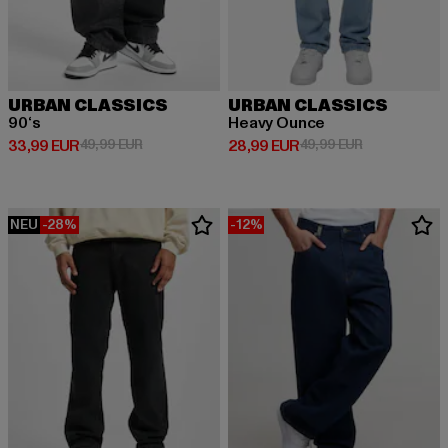
URBAN CLASSICS
URBAN CLASSICS
90‘s
Heavy Ounce
Derzeitiger Preis: 33,99 EUR
Aktionspreis: 49,99 EUR
Derzeitiger Preis: 28,99 EUR
Aktionspreis:
33,99 EUR
49,99 EUR
28,99 EUR
49,99 EUR
NEU
-28%
-12%