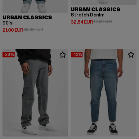
URBAN CLASSICS
Stretch Denim
URBAN CLASSICS
Derzeitiger Preis: 32,84 EUR
Aktionspreis:
32,84 EUR
44,99 EUR
90‘s
Derzeitiger Preis: 21,00 EUR
Aktionspreis: 49,99 EUR
21,00 EUR
49,99 EUR
-28%
-42%