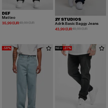
DEF
Matteo
2Y STUDIOS
Derzeitiger Preis: 35,99 EUR
Aktionspreis: 49,99 EUR
35,99 EUR
49,99 EUR
Adrik Basic Baggy Jeans
Derzeitiger Preis: 43,99 EUR
Aktionspreis:
43,99 EUR
49,99 EUR
-58%
NEU
-27%