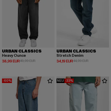
URBAN CLASSICS
URBAN CLASSICS
Heavy Ounce
Stretch Denim
Derzeitiger Preis: 38,99 EUR
Aktionspreis: 49,99 EUR
Derzeitiger Preis: 34,19 EUR
Aktionspreis: 
38,99 EUR
49,99 EUR
34,19 EUR
44,99 EUR
-60%
NEU
-33%