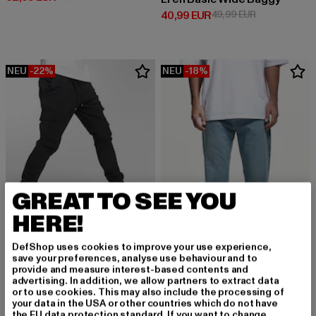
Derzeitiger Preis: 40,99 EUR
Aktionspreis:
40,99 EUR
49,99 EUR
NEU
-22%
NEU
-18%
GREAT TO SEE YOU
HERE!
DefShop uses cookies to improve your use experience,
save your preferences, analyse use behaviour and to
DEF
provide and measure interest-based contents and
Litra
advertising. In addition, we allow partners to extract data
2Y STUDIOS
or to use cookies. This may also include the processing of
Derzeitiger Preis: 38,99 EUR
Aktionspreis: 49,99 EUR
38,99 EUR
49,99 EUR
Gabrie Basic Straight Jeans
your data in the USA or other countries which do not have
Derzeitiger Preis: 40,99 EUR
Aktionspreis:
40,99 EUR
49,99 EUR
the EU data protection standard. If you want to change