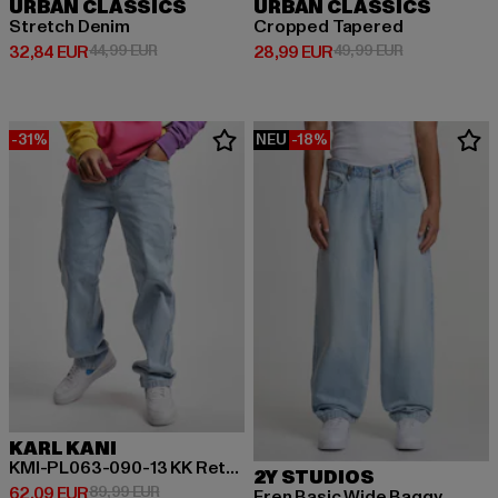
URBAN CLASSICS
URBAN CLASSICS
Stretch Denim
Cropped Tapered
Derzeitiger Preis: 32,84 EUR
Aktionspreis: 44,99 EUR
Derzeitiger Preis: 28,99 EUR
Aktionspreis:
32,84 EUR
44,99 EUR
28,99 EUR
49,99 EUR
-31%
NEU
-18%
KARL KANI
KMI-PL063-090-13 KK Retro Baggy Workwear Denim
2Y STUDIOS
Derzeitiger Preis: 62,09 EUR
Aktionspreis: 89,99 EUR
62,09 EUR
89,99 EUR
Eren Basic Wide Baggy