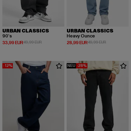
URBAN CLASSICS
URBAN CLASSICS
90‘s
Heavy Ounce
Derzeitiger Preis: 33,99 EUR
Aktionspreis: 49,99 EUR
Derzeitiger Preis: 28,99 EUR
Aktionspreis:
33,99 EUR
49,99 EUR
28,99 EUR
49,99 EUR
-12%
NEU
-28%