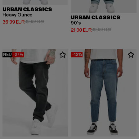
URBAN CLASSICS
Heavy Ounce
URBAN CLASSICS
Derzeitiger Preis: 36,99 EUR
Aktionspreis: 49,99 EUR
36,99 EUR
49,99 EUR
90‘s
Derzeitiger Preis: 21,00 EUR
Aktionspreis: 
21,00 EUR
49,99 EUR
NEU
-27%
-42%