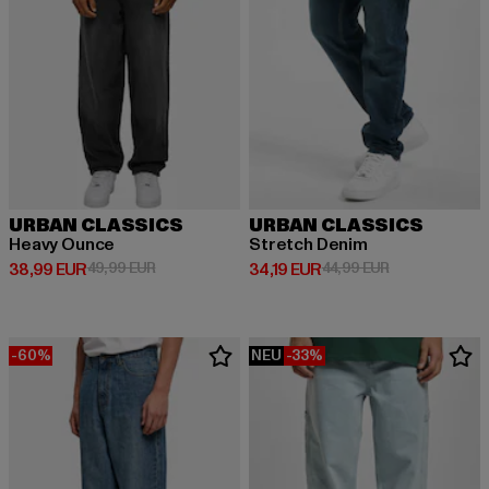
URBAN CLASSICS
URBAN CLASSICS
Heavy Ounce
Stretch Denim
Derzeitiger Preis: 38,99 EUR
Aktionspreis: 49,99 EUR
Derzeitiger Preis: 34,19 EUR
Aktionspreis: 
38,99 EUR
49,99 EUR
34,19 EUR
44,99 EUR
-60%
NEU
-33%