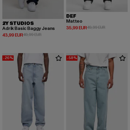
DEF
Matteo
2Y STUDIOS
Derzeitiger Preis: 35,99 EUR
Aktionspreis:
35,99 EUR
49,99 EUR
Adrik Basic Baggy Jeans
Derzeitiger Preis: 43,99 EUR
Aktionspreis: 49,99 EUR
43,99 EUR
49,99 EUR
-26%
-58%