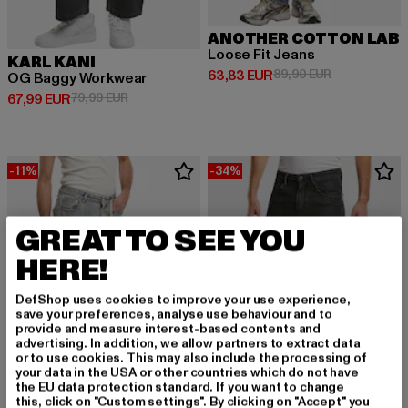
ANOTHER COTTON LAB
Loose Fit Jeans
KARL KANI
Derzeitiger Preis: 63,83 EUR
Aktionspreis:
63,83 EUR
89,90 EUR
OG Baggy Workwear
Derzeitiger Preis: 67,99 EUR
Aktionspreis: 79,99 EUR
67,99 EUR
79,99 EUR
-11%
-34%
GREAT TO SEE YOU
HERE!
DefShop uses cookies to improve your use experience,
save your preferences, analyse use behaviour and to
provide and measure interest-based contents and
advertising. In addition, we allow partners to extract data
or to use cookies. This may also include the processing of
your data in the USA or other countries which do not have
the EU data protection standard. If you want to change
this, click on "Custom settings". By clicking on "Accept" you