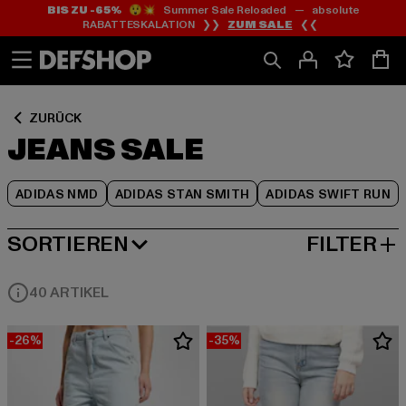
BIS ZU -65%
😲💥 Summer Sale Reloaded — absolute
Zum
Zum
Zum
RABATTESKALATION ❯❯
ZUM SALE
❮❮
Inhalt
Fußzeile
Produktraster
springen
springen
springen
ZURÜCK
JEANS SALE
ADIDAS NMD
ADIDAS STAN SMITH
ADIDAS SWIFT RUN
SORTIEREN
FILTER
BELIEBTESTE
40 ARTIKEL
-26%
-35%