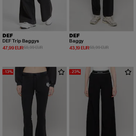
DEF
DEF
DEF Trip Baggys
Baggy
Derzeitiger Preis: 47,99 EUR
Aktionspreis: 59,99 EUR
Derzeitiger Preis: 43,19 EUR
Aktionspreis: 
47,99 EUR
59,99 EUR
43,19 EUR
59,99 EUR
-13%
-23%