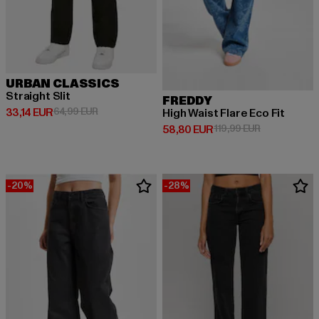
URBAN CLASSICS
Straight Slit
FREDDY
Derzeitiger Preis: 33,14 EUR
Aktionspreis: 64,99 EUR
33,14 EUR
64,99 EUR
High Waist Flare Eco Fit
Derzeitiger Preis: 58,80 EUR
Aktionspreis:
58,80 EUR
119,99 EUR
-20%
-28%