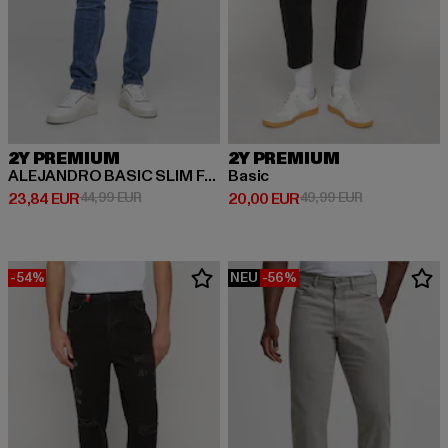
2Y PREMIUM
2Y PREMIUM
ALEJANDRO BASIC SLIM FIT JEANS
Basic
Derzeitiger Preis: 23,84 EUR
Aktionspreis: 44,99 EUR
Derzeitiger Preis: 20,00 EUR
Aktionspreis:
23,84 EUR
44,99 EUR
20,00 EUR
49,99 EUR
-54%
NEU
-56%