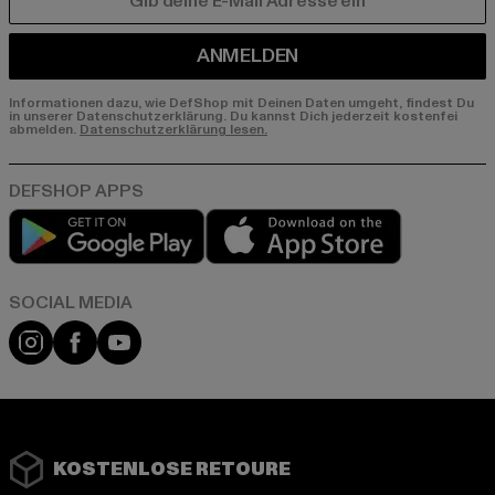
E-MAIL
ANMELDEN
Informationen dazu, wie DefShop mit Deinen Daten umgeht, findest Du
in unserer Datenschutzerklärung. Du kannst Dich jederzeit kostenfei
abmelden.
Datenschutzerklärung lesen.
Play market
App store
Instagram
Facebook
YouTube
KOSTENLOSE RETOURE