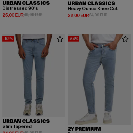
URBAN CLASSICS
URBAN CLASSICS
Distressed 90‘s
Heavy Ounce Knee Cut
Derzeitiger Preis: 25,00 EUR
Aktionspreis: 49,99 EUR
25,00 EUR
49,99 EUR
Derzeitiger Preis: 22,00 EUR
Aktionspreis:
22,00 EUR
54,99 EUR
-52%
-54%
URBAN CLASSICS
Slim Tapered
2Y PREMIUM
Aktionspreis: 49,99 EUR
49,99 EUR