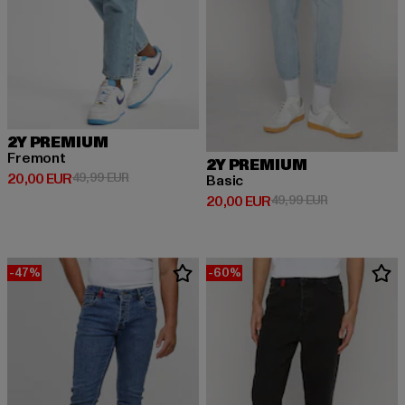
2Y PREMIUM
Fremont
2Y PREMIUM
Derzeitiger Preis: 20,00 EUR
Aktionspreis: 49,99 EUR
20,00 EUR
49,99 EUR
Basic
Derzeitiger Preis: 20,00 EUR
Aktionspreis:
20,00 EUR
49,99 EUR
-47%
-60%