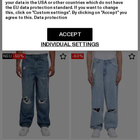
your data in the USA or other countries which do not have
the EU data protection standard. If you want to change
this, click on "Custom settings". By clicking on "Accept" you
agree to this.
Data protection
2Y PREMIUM
2Y PREMIUM
Melvin
JUAN DESTROYED
Derzeitiger Preis: 24,00 EUR
Aktionspreis: 49,99 EUR
24,00 EUR
49,99 EUR
Derzeitiger Preis: 23,00 EUR
Aktionspreis:
23,00 EUR
49,99 EUR
ACCEPT
INDIVIDUAL SETTINGS
NEU
-50%
-60%