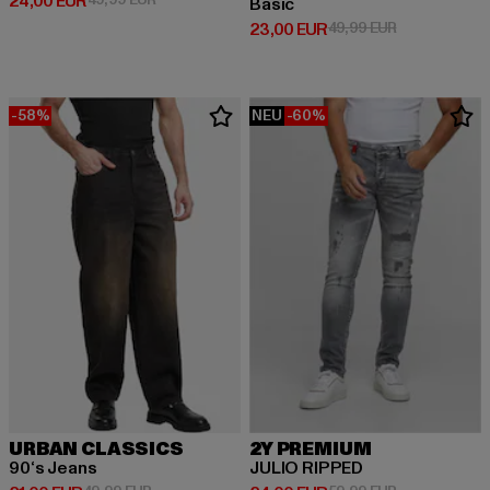
Derzeitiger Preis: 24,00 EUR
24,00 EUR
Basic
Derzeitiger Preis: 23,00 EUR
Aktionspreis:
23,00 EUR
49,99 EUR
-58%
NEU
-60%
URBAN CLASSICS
2Y PREMIUM
90‘s Jeans
JULIO RIPPED