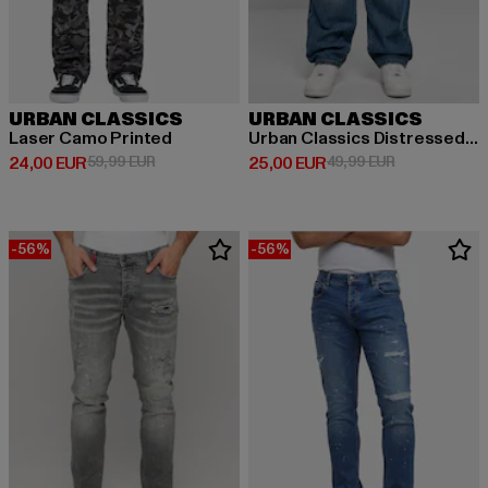
URBAN CLASSICS
URBAN CLASSICS
Laser Camo Printed
Urban Classics Distressed 90‘s Loose Fit Jeans
Derzeitiger Preis: 24,00 EUR
Aktionspreis: 59,99 EUR
Derzeitiger Preis: 25,00 EUR
Aktionspreis:
24,00 EUR
59,99 EUR
25,00 EUR
49,99 EUR
-56%
-56%