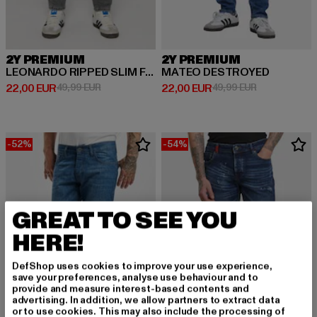
2Y PREMIUM
2Y PREMIUM
LEONARDO RIPPED SLIM FIT JEANS
MATEO DESTROYED
Derzeitiger Preis: 22,00 EUR
Aktionspreis: 49,99 EUR
Derzeitiger Preis: 22,00 EUR
Aktionspreis:
22,00 EUR
49,99 EUR
22,00 EUR
49,99 EUR
-52%
-54%
GREAT TO SEE YOU
HERE!
DefShop uses cookies to improve your use experience,
save your preferences, analyse use behaviour and to
provide and measure interest-based contents and
advertising. In addition, we allow partners to extract data
or to use cookies. This may also include the processing of