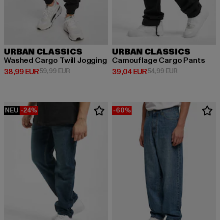
URBAN CLASSICS
URBAN CLASSICS
Washed Cargo Twill Jogging
Camouflage Cargo Pants
Derzeitiger Preis: 38,99 EUR
Aktionspreis: 59,99 EUR
Derzeitiger Preis: 39,04 EUR
Aktionspreis:
38,99 EUR
59,99 EUR
39,04 EUR
54,99 EUR
NEU
-24%
-60%