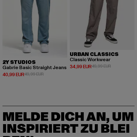
URBAN CLASSICS
Classic Workwear
2Y STUDIOS
Derzeitiger Preis: 34,99 EUR
Aktionspreis:
34,99 EUR
49,99 EUR
Gabrie Basic Straight Jeans
Derzeitiger Preis: 40,99 EUR
Aktionspreis: 49,99 EUR
40,99 EUR
49,99 EUR
MELDE DICH AN, UM
INSPIRIERT ZU BLEI