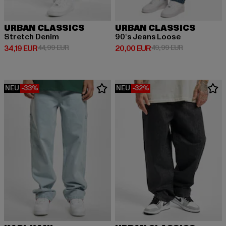
URBAN CLASSICS
URBAN CLASSICS
Stretch Denim
90‘s Jeans Loose
Derzeitiger Preis: 34,19 EUR
Aktionspreis: 44,99 EUR
Derzeitiger Preis: 20,00 EUR
Aktionspreis:
34,19 EUR
44,99 EUR
20,00 EUR
49,99 EUR
NEU
-33%
NEU
-32%