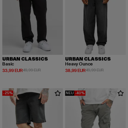
URBAN CLASSICS
URBAN CLASSICS
Basic
Heavy Ounce
Derzeitiger Preis: 33,99 EUR
Aktionspreis: 49,99 EUR
Derzeitiger Preis: 38,99 EUR
Aktionspreis:
33,99 EUR
49,99 EUR
38,99 EUR
49,99 EUR
-25%
NEU
-40%