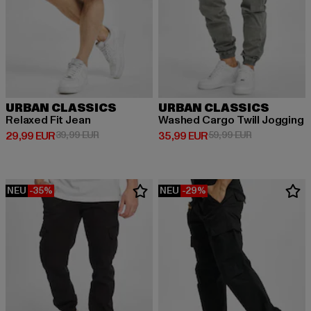
URBAN CLASSICS
URBAN CLASSICS
Relaxed Fit Jean
Washed Cargo Twill Jogging
Derzeitiger Preis: 29,99 EUR
Aktionspreis: 39,99 EUR
Derzeitiger Preis: 35,99 EUR
Aktionspreis:
29,99 EUR
39,99 EUR
35,99 EUR
59,99 EUR
NEU
-35%
NEU
-29%