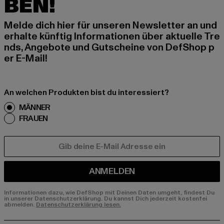
BEN!
Melde dich hier für unseren Newsletter an und
erhalte künftig Informationen über aktuelle Tre
nds, Angebote und Gutscheine von DefShop p
er E-Mail!
An welchen Produkten bist du interessiert?
MÄNNER
FRAUEN
E-MAIL
ANMELDEN
Informationen dazu, wie DefShop mit Deinen Daten umgeht, findest Du
in unserer Datenschutzerklärung. Du kannst Dich jederzeit kostenfei
abmelden.
Datenschutzerklärung lesen.