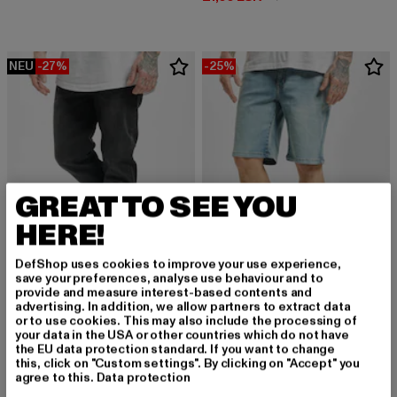
NEU
-27%
-25%
GREAT TO SEE YOU
HERE!
DefShop uses cookies to improve your use experience,
save your preferences, analyse use behaviour and to
provide and measure interest-based contents and
advertising. In addition, we allow partners to extract data
URBAN CLASSICS
URBAN CLASSICS
or to use cookies. This may also include the processing of
Stretch Denim
Relaxed Fit Jean
your data in the USA or other countries which do not have
Derzeitiger Preis: 32,84 EUR
Aktionspreis: 44,99 EUR
Derzeitiger Preis: 29,99 EUR
Aktionspreis:
32,84 EUR
44,99 EUR
29,99 EUR
39,99 EUR
the EU data protection standard. If you want to change
this, click on "Custom settings". By clicking on "Accept" you
agree to this.
Data protection