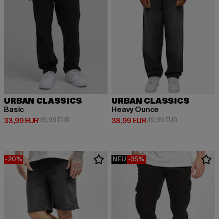
URBAN CLASSICS
URBAN CLASSICS
Basic
Heavy Ounce
Derzeitiger Preis: 33,99 EUR
Aktionspreis: 49,99 EUR
Derzeitiger Preis: 38,99 EUR
Aktionspreis:
33,99 EUR
49,99 EUR
38,99 EUR
49,99 EUR
-20%
NEU
-35%