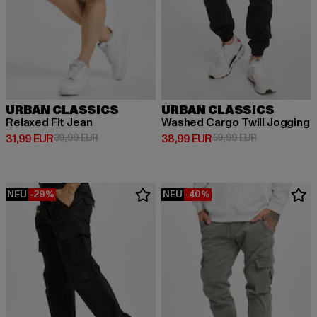
URBAN CLASSICS
URBAN CLASSICS
Relaxed Fit Jean
Washed Cargo Twill Jogging
Derzeitiger Preis: 31,99 EUR
Aktionspreis: 39,99 EUR
Derzeitiger Preis: 38,99 EUR
Aktionspreis:
31,99 EUR
39,99 EUR
38,99 EUR
59,99 EUR
NEU
-29%
NEU
-40%