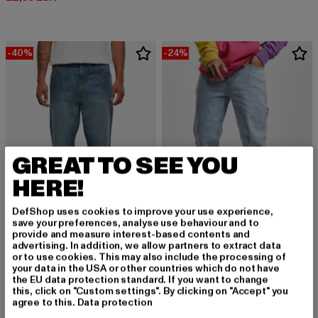
-40%
-24%
GREAT TO SEE YOU
HERE!
DefShop uses cookies to improve your use experience,
save your preferences, analyse use behaviour and to
provide and measure interest-based contents and
advertising. In addition, we allow partners to extract data
URBAN CLASSICS
KARL KANI
or to use cookies. This may also include the processing of
Cropped Tapered
KMI-PL063-090-13 KK Retro Baggy Workwear Denim
your data in the USA or other countries which do not have
Derzeitiger Preis: 29,99 EUR
Aktionspreis: 49,99 EUR
Derzeitiger Preis: 68,39 EUR
Aktionspreis:
29,99 EUR
49,99 EUR
68,39 EUR
89,99 EUR
the EU data protection standard. If you want to change
this, click on "Custom settings". By clicking on "Accept" you
agree to this.
Data protection