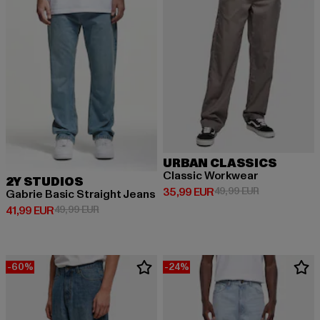
URBAN CLASSICS
Classic Workwear
2Y STUDIOS
Derzeitiger Preis: 35,99 EUR
Aktionspreis:
35,99 EUR
49,99 EUR
Gabrie Basic Straight Jeans
Derzeitiger Preis: 41,99 EUR
Aktionspreis: 49,99 EUR
41,99 EUR
49,99 EUR
-60%
-24%