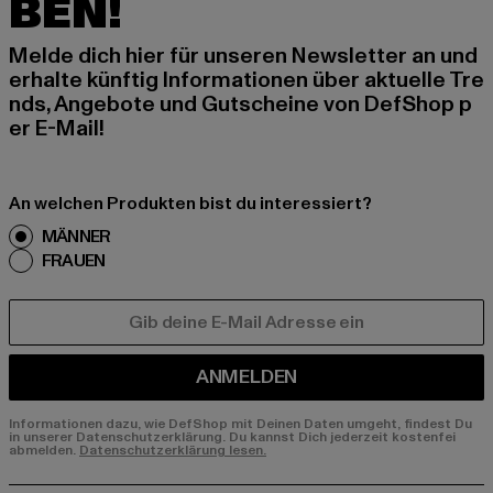
BEN!
Melde dich hier für unseren Newsletter an und
erhalte künftig Informationen über aktuelle Tre
nds, Angebote und Gutscheine von DefShop p
er E-Mail!
An welchen Produkten bist du interessiert?
MÄNNER
FRAUEN
E-MAIL
ANMELDEN
Informationen dazu, wie DefShop mit Deinen Daten umgeht, findest Du
in unserer Datenschutzerklärung. Du kannst Dich jederzeit kostenfei
abmelden.
Datenschutzerklärung lesen.