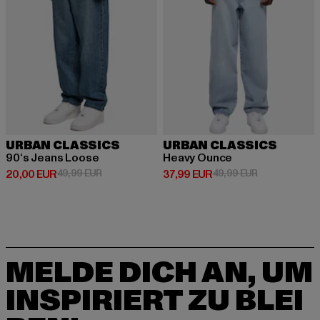
URBAN CLASSICS
URBAN CLASSICS
90‘s Jeans Loose
Heavy Ounce
Derzeitiger Preis: 20,00 EUR
Aktionspreis: 49,99 EUR
Derzeitiger Preis: 37,99 EUR
Aktionspreis:
20,00 EUR
49,99 EUR
37,99 EUR
49,99 EUR
MELDE DICH AN, UM
INSPIRIERT ZU BLEI