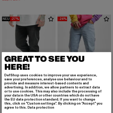
NEU
-27%
-24%
GREAT TO SEE YOU
HERE!
DefShop uses cookies to improve your use experience,
save your preferences, analyse use behaviour and to
provide and measure interest-based contents and
advertising. In addition, we allow partners to extract data
URBAN CLASSICS
KARL KANI
or to use cookies. This may also include the processing of
Stretch Denim
KMI-PL063-090-13 KK Retro Baggy Workwear Denim
your data in the USA or other countries which do not have
Derzeitiger Preis: 32,84 EUR
Aktionspreis: 44,99 EUR
Derzeitiger Preis: 68,39 EUR
Aktionspreis:
32,84 EUR
44,99 EUR
68,39 EUR
89,99 EUR
the EU data protection standard. If you want to change
this, click on "Custom settings". By clicking on "Accept" you
agree to this.
Data protection