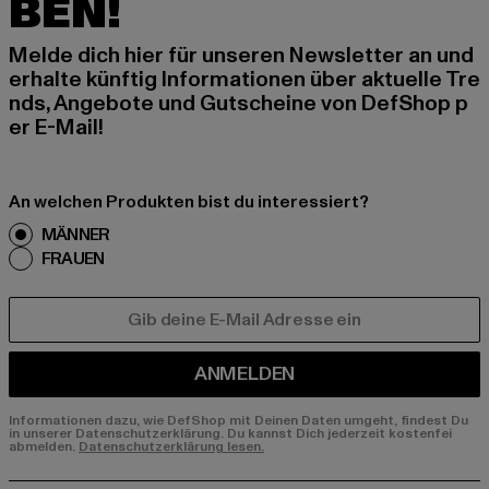
BEN!
Melde dich hier für unseren Newsletter an und
erhalte künftig Informationen über aktuelle Tre
nds, Angebote und Gutscheine von DefShop p
er E-Mail!
An welchen Produkten bist du interessiert?
MÄNNER
FRAUEN
E-MAIL
ANMELDEN
Informationen dazu, wie DefShop mit Deinen Daten umgeht, findest Du
in unserer Datenschutzerklärung. Du kannst Dich jederzeit kostenfei
abmelden.
Datenschutzerklärung lesen.