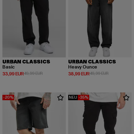
URBAN CLASSICS
URBAN CLASSICS
Basic
Heavy Ounce
Derzeitiger Preis: 33,99 EUR
Aktionspreis: 49,99 EUR
Derzeitiger Preis: 38,99 EUR
Aktionspreis:
33,99 EUR
49,99 EUR
38,99 EUR
49,99 EUR
-20%
NEU
-35%