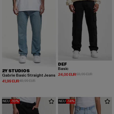
DEF
Basic
2Y STUDIOS
Derzeitiger Preis: 24,00 EUR
Aktionspreis:
24,00 EUR
59,99 EUR
Gabrie Basic Straight Jeans
Derzeitiger Preis: 41,99 EUR
Aktionspreis: 49,99 EUR
41,99 EUR
49,99 EUR
NEU
-10%
NEU
-14%