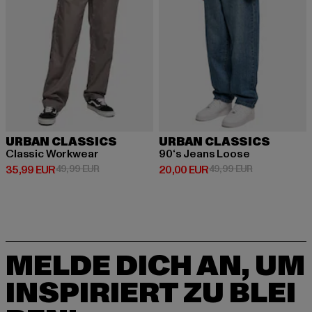
URBAN CLASSICS
URBAN CLASSICS
Classic Workwear
90‘s Jeans Loose
Derzeitiger Preis: 35,99 EUR
Aktionspreis: 49,99 EUR
Derzeitiger Preis: 20,00 EUR
Aktionspreis:
35,99 EUR
49,99 EUR
20,00 EUR
49,99 EUR
MELDE DICH AN, UM
INSPIRIERT ZU BLEI