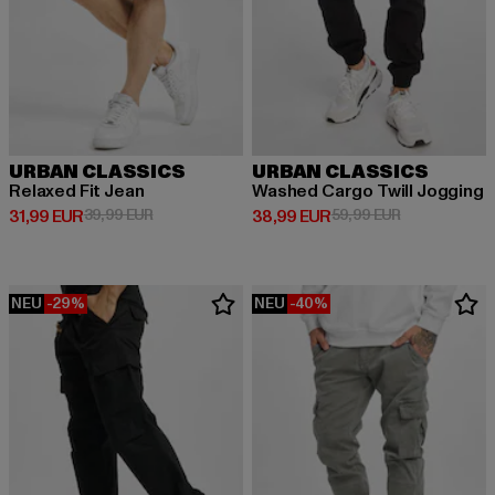
URBAN CLASSICS
URBAN CLASSICS
Relaxed Fit Jean
Washed Cargo Twill Jogging
Derzeitiger Preis: 31,99 EUR
Aktionspreis: 39,99 EUR
Derzeitiger Preis: 38,99 EUR
Aktionspreis:
31,99 EUR
39,99 EUR
38,99 EUR
59,99 EUR
NEU
-29%
NEU
-40%