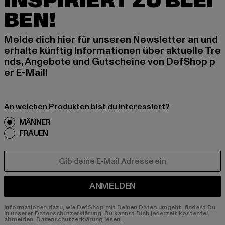
INSPIRIERT ZU BLEI
BEN!
Melde dich hier für unseren Newsletter an und
erhalte künftig Informationen über aktuelle Tre
nds, Angebote und Gutscheine von DefShop p
er E-Mail!
An welchen Produkten bist du interessiert?
MÄNNER
FRAUEN
E-MAIL
ANMELDEN
Informationen dazu, wie DefShop mit Deinen Daten umgeht, findest Du
in unserer Datenschutzerklärung. Du kannst Dich jederzeit kostenfei
abmelden.
Datenschutzerklärung lesen.