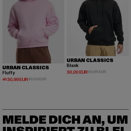
URBAN CLASSICS
Blank
URBAN CLASSICS
Derzeitiger Preis: 30,00 EUR
Aktionspreis:
30,00 EUR
59,99 EUR
Fluffy
Derzeitiger Preis: ab 30,99 EUR
Aktionspreis: 49,99 EUR
ab
30,99 EUR
49,99 EUR
MELDE DICH AN, UM