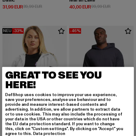
Basic
Marsh Lake
Derzeitiger Preis: 31,99 EUR
Aktionspreis: 39,99 EUR
Derzeitiger Preis: 40,00 EUR
Aktionspreis:
31,99 EUR
39,99 EUR
40,00 EUR
99,99 EUR
NEU
-33%
-46%
GREAT TO SEE YOU
HERE!
DefShop uses cookies to improve your use experience,
save your preferences, analyse use behaviour and to
provide and measure interest-based contents and
advertising. In addition, we allow partners to extract data
or to use cookies. This may also include the processing of
URBAN CLASSICS
URBAN CLASSICS
your data in the USA or other countries which do not have
Arrow
Basic Essential
the EU data protection standard. If you want to change
Derzeitiger Preis: 30,14 EUR
Aktionspreis: 44,99 EUR
Derzeitiger Preis: 18,89 EUR
Aktionspreis: 
30,14 EUR
44,99 EUR
18,89 EUR
34,99 EUR
this, click on "Custom settings". By clicking on "Accept" you
agree to this.
Data protection