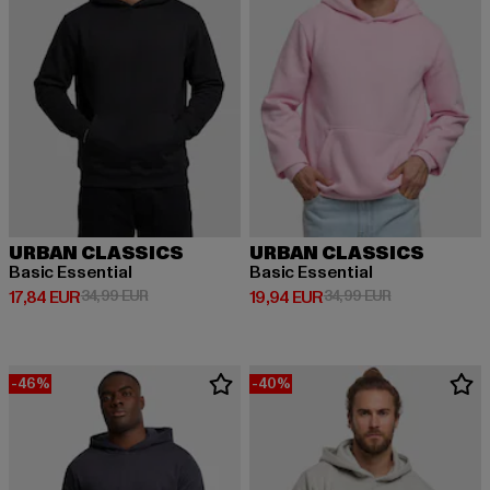
URBAN CLASSICS
URBAN CLASSICS
Basic Essential
Basic Essential
Derzeitiger Preis: 17,84 EUR
Aktionspreis: 34,99 EUR
Derzeitiger Preis: 19,94 EUR
Aktionspreis: 
17,84 EUR
34,99 EUR
19,94 EUR
34,99 EUR
-46%
-40%