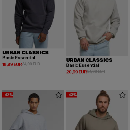
URBAN CLASSICS
Basic Essential
URBAN CLASSICS
Derzeitiger Preis: 18,89 EUR
Aktionspreis: 34,99 EUR
18,89 EUR
34,99 EUR
Basic Essential
Derzeitiger Preis: 20,99 EUR
Aktionspreis:
20,99 EUR
34,99 EUR
-43%
-43%