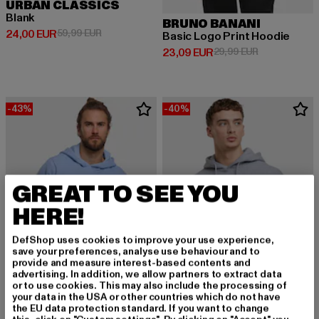
URBAN CLASSICS
Blank
BRUNO BANANI
Derzeitiger Preis: 24,00 EUR
Aktionspreis: 59,99 EUR
24,00 EUR
59,99 EUR
Basic Logo Print Hoodie
Derzeitiger Preis: 23,09 EUR
Aktionspreis:
23,09 EUR
29,99 EUR
-43%
-40%
GREAT TO SEE YOU
HERE!
DefShop uses cookies to improve your use experience,
save your preferences, analyse use behaviour and to
provide and measure interest-based contents and
advertising. In addition, we allow partners to extract data
or to use cookies. This may also include the processing of
your data in the USA or other countries which do not have
the EU data protection standard. If you want to change