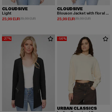
CLOUD5IVE
CLOUD5IVE
Light
Blouson Jacket with floral print
Derzeitiger Preis: 23,99 EUR
Aktionspreis: 29,99 EUR
Derzeitiger Preis: 23,99 EUR
Aktionspreis:
23,99 EUR
29,99 EUR
23,99 EUR
29,99 EUR
-27%
-56%
URBAN CLASSICS