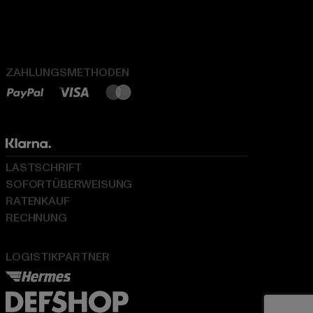
ZAHLUNGSMETHODEN
LASTSCHRIFT
SOFORTÜBERWEISUNG
RATENKAUF
RECHNUNG
LOGISTIKPARTNER