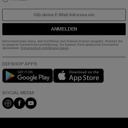
E-MAIL
ANMELDEN
Informationen dazu, wie DefShop mit Deinen Daten umgeht, findest Du
in unserer Datenschutzerklärung. Du kannst Dich jederzeit kostenfei
abmelden.
Datenschutzerklärung lesen.
Play market
App store
Instagram
Facebook
YouTube