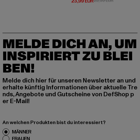
Derzeitiger Preis: 23,99 EUR
Aktionspreis:
23,99 EUR
29,99 EUR
MELDE DICH AN, UM
INSPIRIERT ZU BLEI
BEN!
Melde dich hier für unseren Newsletter an und
erhalte künftig Informationen über aktuelle Tre
nds, Angebote und Gutscheine von DefShop p
er E-Mail!
An welchen Produkten bist du interessiert?
MÄNNER
FRAUEN