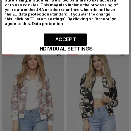
advertising. In addition, we allow partners to extract data
or to use cookies. This may also include the processing of
your data in the USA or other countries which do not have
the EU data protection standard. If you want to change
CLOUD5IVE
CLOUD5IVE
this, click on "Custom settings". By clicking on "Accept" you
Blouson Bomber Jacket
Blouson
agree to this.
Data protection
Derzeitiger Preis: 23,99 EUR
Aktionspreis: 29,99 EUR
Derzeitiger Preis: 23,99 EUR
Aktionspreis:
23,99 EUR
29,99 EUR
23,99 EUR
29,99 EUR
ACCEPT
INDIVIDUAL SETTINGS
-20%
-20%