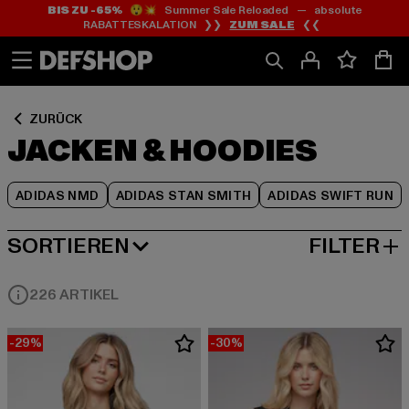
BIS ZU -65%
😲💥 Summer Sale Reloaded — absolute
Zum
Zum
Zum
RABATTESKALATION ❯❯
ZUM SALE
❮❮
Inhalt
Fußzeile
Produktraster
springen
springen
springen
ZURÜCK
JACKEN & HOODIES
ADIDAS NMD
ADIDAS STAN SMITH
ADIDAS SWIFT RUN
SORTIEREN
FILTER
BELIEBTESTE
226 ARTIKEL
-29%
-30%