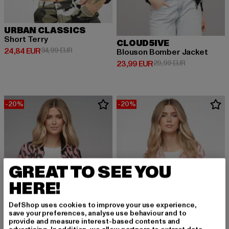
URBAN CLASSICS
Short Terry
CLOUD5IVE
Derzeitiger Preis: 24,84 EUR
Aktionspreis: 34,99 EUR
24,84 EUR
34,99 EUR
Blouson Bomber Jacket
Derzeitiger Preis: 23,99 EUR
Aktionspreis:
23,99 EUR
29,99 EUR
-20%
-20%
GREAT TO SEE YOU
HERE!
DefShop uses cookies to improve your use experience,
save your preferences, analyse use behaviour and to
provide and measure interest-based contents and