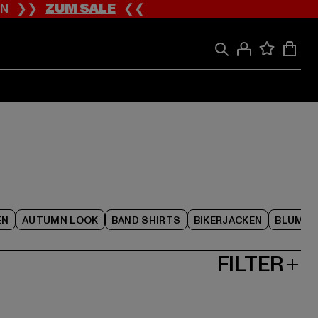
ION ❯❯
ZUM SALE
❮❮
EN
AUTUMN LOOK
BAND SHIRTS
BIKERJACKEN
BLUME
FILTER