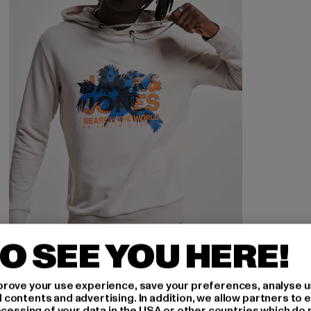
O SEE YOU HERE!
JACK AND JONES
Marina
rove your use experience, save your preferences, analyse u
Derzeitiger Preis: 21,99 EUR
Aktionspreis: 39,99 EUR
21,99 EUR
39,99 EUR
ontents and advertising. In addition, we allow partners to e
ocessing of your data in the USA or other countries which do 