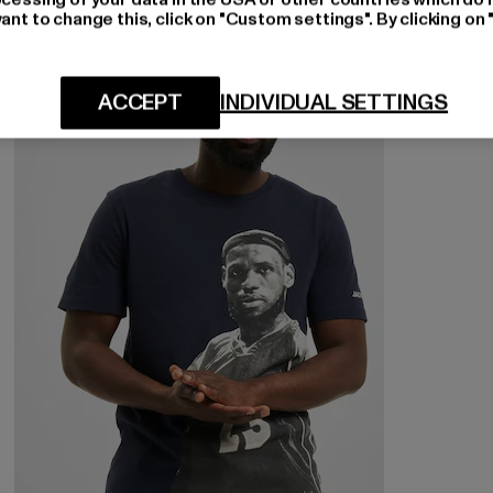
ant to change this, click on "Custom settings". By clicking on 
-53%
ACCEPT
INDIVIDUAL SETTINGS