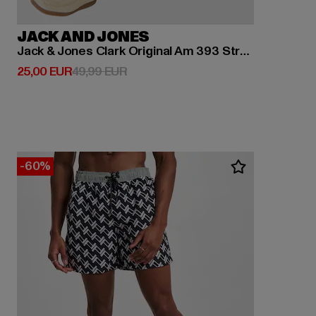
JACK AND JONES
Jack & Jones Clark Original Am 393 Straight Fit Jeans
Derzeitiger Preis: 25,00 EUR
Aktionspreis: 49,99 EUR
25,00 EUR
49,99 EUR
-60%