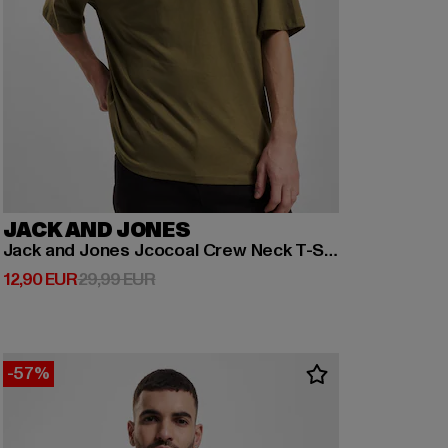
JACK AND JONES
Jack and Jones Jcocoal Crew Neck T-Shirt
Derzeitiger Preis: 12,90 EUR
Aktionspreis: 29,99 EUR
12,90 EUR
29,99 EUR
-57%