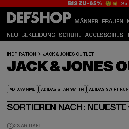
BIS ZU -65%
😲💥 Sum
MÄNNER
FRAUEN
NEU
BEKLEIDUNG
SCHUHE
ACCESSOIRES
INSPIRATION
JACK & JONES OUTLET
JACK & JONES 
ADIDAS NMD
ADIDAS STAN SMITH
ADIDAS SWIFT RUN
SORTIEREN NACH:
NEUESTE
23 ARTIKEL