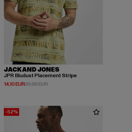
JACK AND JONES
JPR Bludust Placement Stripe
Derzeitiger Preis: 14,10 EUR
Aktionspreis: 29,99 EUR
14,10 EUR
29,99 EUR
-52%