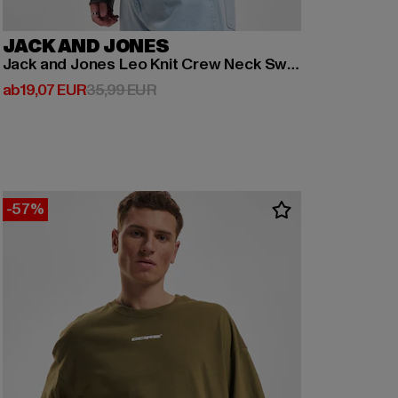
JACK AND JONES
Jack and Jones Leo Knit Crew Neck Sweatshirt Dusty
Derzeitiger Preis: ab 19,07 EUR
Aktionspreis: 35,99 EUR
ab
19,07 EUR
35,99 EUR
-57%