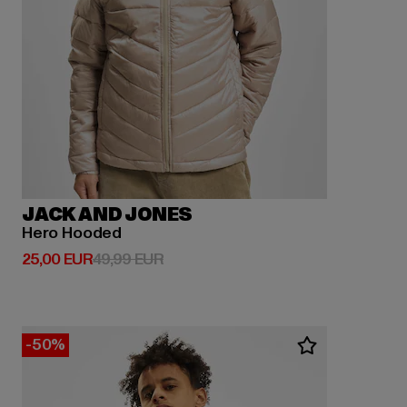
JACK AND JONES
Hero Hooded
Derzeitiger Preis: 25,00 EUR
Aktionspreis: 49,99 EUR
25,00 EUR
49,99 EUR
-50%