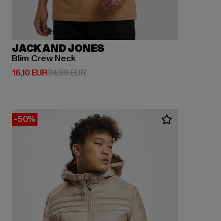
JACK AND JONES
Blim Crew Neck
Derzeitiger Preis: 16,10 EUR
Aktionspreis: 34,99 EUR
16,10 EUR
34,99 EUR
-50%