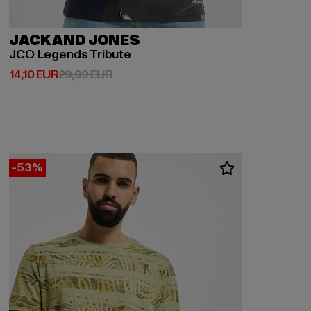
JACK AND JONES
JCO Legends Tribute
Derzeitiger Preis: 14,10 EUR
Aktionspreis: 29,99 EUR
14,10 EUR
29,99 EUR
-53%