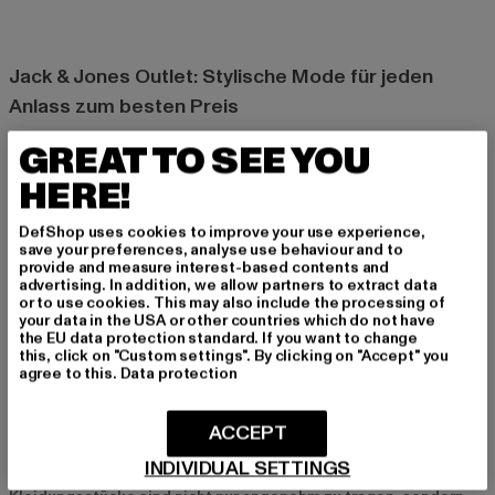
Jack & Jones Outlet: Stylische Mode für jeden
Anlass zum besten Preis
Jack & Jones steht für moderne, stilvolle und zugleich
GREAT TO SEE YOU
erschwingliche Mode für den Mann. Die Marke ist bekannt für
HERE!
ihre hochwertigen Basics und trendigen Styles, die in keinem
Kleiderschrank fehlen dürfen. Im Def-Shop Outlet findest du
eine große Auswahl an Jack & Jones Mode zu besonders
DefShop uses cookies to improve your use experience,
save your preferences, analyse use behaviour and to
attraktiven Preisen – ideal für alle, die nicht nur auf Qualität,
provide and measure interest-based contents and
sondern auch auf Budgetfreundlichkeit Wert legen.
advertising. In addition, we allow partners to extract data
or to use cookies. This may also include the processing of
your data in the USA or other countries which do not have
Was Jack & Jones so besonders macht
the EU data protection standard. If you want to change
this, click on "Custom settings". By clicking on "Accept" you
Hohe Qualität und modische Designs
agree to this.
Data protection
Jack & Jones überzeugt durch seine qualitativ hochwertigen
Materialien und die Liebe zum Detail. Von robusten Jeans über
ACCEPT
lässige T-Shirts bis hin zu bequemen Hoodies – die Marke
INDIVIDUAL SETTINGS
bietet Mode, die langlebig und zeitgemäß ist. Die