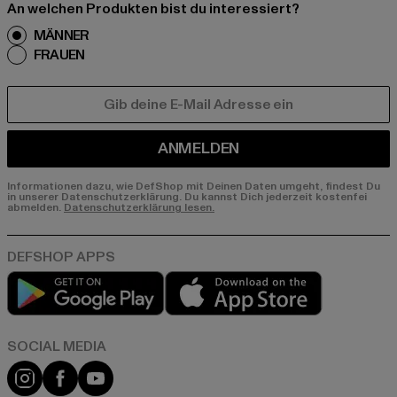
An welchen Produkten bist du interessiert?
MÄNNER
FRAUEN
E-MAIL
ANMELDEN
Informationen dazu, wie DefShop mit Deinen Daten umgeht, findest Du
in unserer Datenschutzerklärung. Du kannst Dich jederzeit kostenfei
abmelden.
Datenschutzerklärung lesen.
Play market
App store
Instagram
Facebook
YouTube