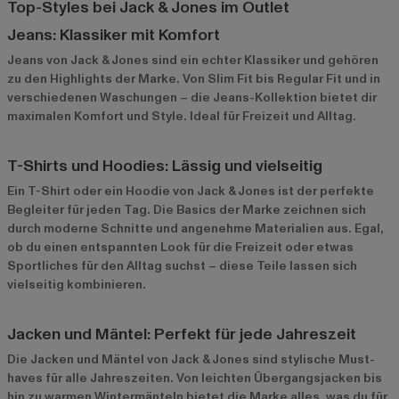
Top-Styles bei Jack & Jones im Outlet
Jeans: Klassiker mit Komfort
Jeans
von Jack & Jones sind ein echter Klassiker und gehören
zu den Highlights der Marke. Von Slim Fit bis Regular Fit und in
verschiedenen Waschungen – die Jeans-Kollektion bietet dir
maximalen Komfort und Style. Ideal für Freizeit und Alltag.
T-Shirts und Hoodies: Lässig und vielseitig
Ein
T-Shirt
oder ein Hoodie von Jack & Jones ist der perfekte
Begleiter für jeden Tag. Die Basics der Marke zeichnen sich
durch moderne Schnitte und angenehme Materialien aus. Egal,
ob du einen entspannten Look für die Freizeit oder etwas
Sportliches für den Alltag suchst – diese Teile lassen sich
vielseitig kombinieren.
Jacken und Mäntel: Perfekt für jede Jahreszeit
Die
Jacken und Mäntel
von Jack & Jones sind stylische Must-
haves für alle Jahreszeiten. Von leichten Übergangsjacken bis
hin zu warmen Wintermänteln bietet die Marke alles, was du für