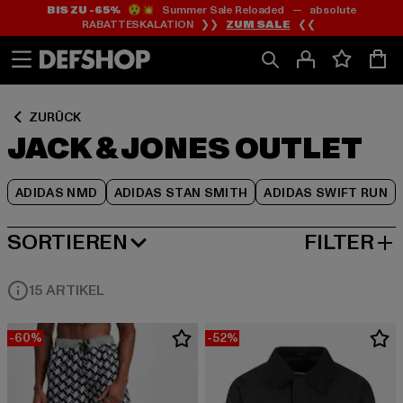
BIS ZU -65%
😲💥 Summer Sale Reloaded — absolute
Zum
Zum
Zum
RABATTESKALATION ❯❯
ZUM SALE
❮❮
Inhalt
Fußzeile
Produktraster
springen
springen
springen
ZURÜCK
JACK & JONES OUTLET
ADIDAS NMD
ADIDAS STAN SMITH
ADIDAS SWIFT RUN
SORTIEREN
FILTER
BELIEBTESTE
15 ARTIKEL
-60%
-52%