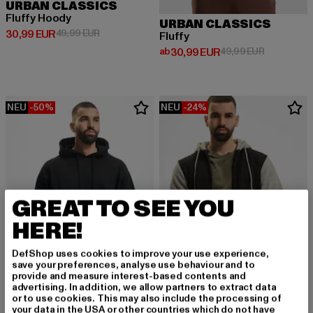
URBAN CLASSICS
Fluffy Hoody
URBAN CLASSICS
Derzeitiger Preis: 30,99 EUR
Aktionspreis: 49,99 EUR
30,99 EUR
49,99 EUR
Fluffy
Derzeitiger Preis: ab 30,99 EUR
Aktionsprei
ab
30,99 EUR
49,99 EUR
NEU
-50%
NEU
-24%
GREAT TO SEE YOU
HERE!
DefShop uses cookies to improve your use experience,
save your preferences, analyse use behaviour and to
provide and measure interest-based contents and
advertising. In addition, we allow partners to extract data
or to use cookies. This may also include the processing of
URBAN CLASSICS
URBAN CLASSICS
your data in the USA or other countries which do not have