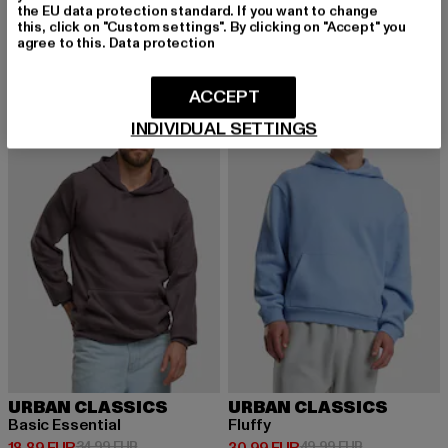
Blank
2-Tone
the EU data protection standard. If you want to change
Derzeitiger Preis: 30,00 EUR
Aktionspreis: 59,99 EUR
Derzeitiger Preis: 41,79 EUR
Aktionspreis: 
30,00 EUR
59,99 EUR
41,79 EUR
54,99 EUR
this, click on "Custom settings". By clicking on "Accept" you
agree to this.
Data protection
ACCEPT
-46%
-38%
INDIVIDUAL SETTINGS
URBAN CLASSICS
URBAN CLASSICS
Basic Essential
Fluffy
Derzeitiger Preis: 18,89 EUR
Aktionspreis: 34,99 EUR
Derzeitiger Preis: 30,99 EUR
Aktionspreis:
34,99 EUR
49,99 EUR