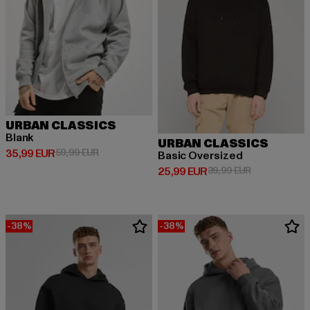
URBAN CLASSICS
Blank
URBAN CLASSICS
Derzeitiger Preis: 35,99 EUR
Aktionspreis: 59,99 EUR
35,99 EUR
59,99 EUR
Basic Oversized
Derzeitiger Preis: 25,99 EUR
Aktionspreis:
25,99 EUR
39,99 EUR
-38%
-38%