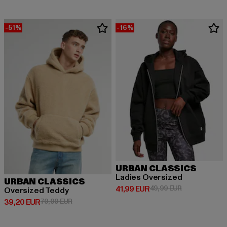
-51%
-16%
URBAN CLASSICS
Ladies Oversized
URBAN CLASSICS
Derzeitiger Preis: 41,99 EUR
Aktionspreis: 
41,99 EUR
49,99 EUR
Oversized Teddy
Derzeitiger Preis: 39,20 EUR
Aktionspreis: 79,99 EUR
39,20 EUR
79,99 EUR