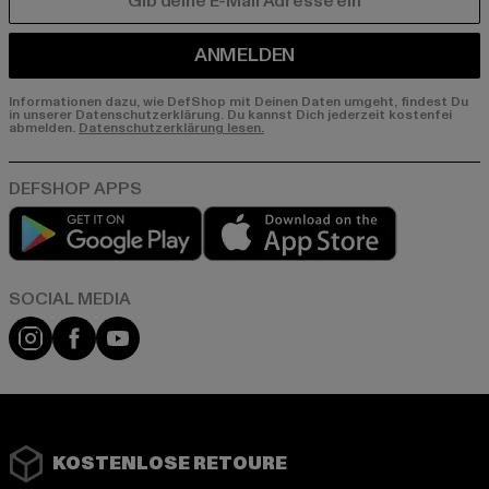
E-MAIL
ANMELDEN
Informationen dazu, wie DefShop mit Deinen Daten umgeht, findest Du
in unserer Datenschutzerklärung. Du kannst Dich jederzeit kostenfei
abmelden.
Datenschutzerklärung lesen.
Play market
App store
Instagram
Facebook
YouTube
KOSTENLOSE RETOURE