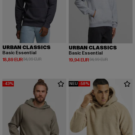
URBAN CLASSICS
URBAN CLASSICS
Basic Essential
Basic Essential
Derzeitiger Preis: 18,89 EUR
Aktionspreis: 34,99 EUR
18,89 EUR
34,99 EUR
Derzeitiger Preis: 19,94 EUR
Aktionspreis: 
19,94 EUR
34,99 EUR
-43%
NEU
-58%