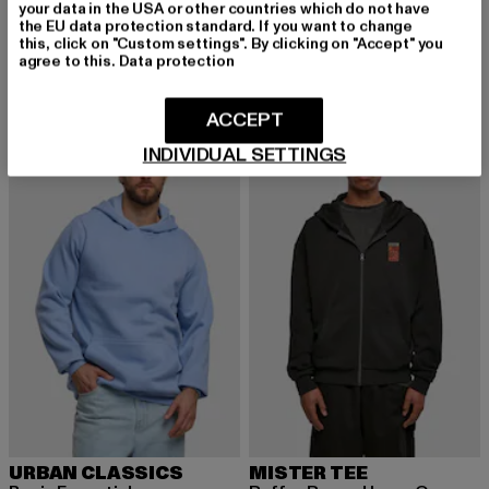
Blank
your data in the USA or other countries which do not have
BRUNO BANANI
Derzeitiger Preis: 24,00 EUR
Aktionspreis: 59,99 EUR
24,00 EUR
59,99 EUR
the EU data protection standard. If you want to change
Basic Logo Print Hoodie
this, click on "Custom settings". By clicking on "Accept" you
Derzeitiger Preis: 23,09 EUR
Aktionspreis:
23,09 EUR
29,99 EUR
agree to this.
Data protection
ACCEPT
-43%
-24%
INDIVIDUAL SETTINGS
URBAN CLASSICS
MISTER TEE