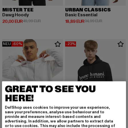
MISTER TEE
URBAN CLASSICS
Dawg Hoody
Basic Essential
Derzeitiger Preis: 20,00 EUR
Aktionspreis: 49,99 EUR
Derzeitiger Preis: 18,89 EUR
Aktionspreis: 
20,00 EUR
49,99 EUR
18,89 EUR
34,99 EUR
NEU
-60%
-23%
GREAT TO SEE YOU
HERE!
DefShop uses cookies to improve your use experience,
save your preferences, analyse use behaviour and to
provide and measure interest-based contents and
advertising. In addition, we allow partners to extract data
URBAN CLASSICS
or to use cookies. This may also include the processing of