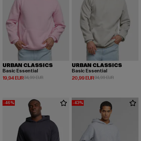
URBAN CLASSICS
URBAN CLASSICS
Basic Essential
Basic Essential
Derzeitiger Preis: 19,94 EUR
Aktionspreis: 34,99 EUR
Derzeitiger Preis: 20,99 EUR
Aktionspreis:
19,94 EUR
34,99 EUR
20,99 EUR
34,99 EUR
-46%
-43%