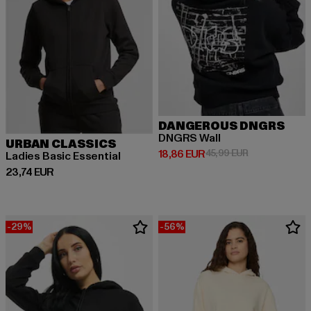
DANGEROUS DNGRS
DNGRS Wall
URBAN CLASSICS
Derzeitiger Preis: 18,86 EUR
Aktionspreis: 
18,86 EUR
45,99 EUR
Ladies Basic Essential
Derzeitiger Preis: 23,74 EUR
23,74 EUR
-29%
-56%