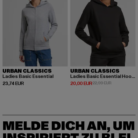
URBAN CLASSICS
URBAN CLASSICS
Ladies Basic Essential
Ladies Basic Essential Hoody
Derzeitiger Preis: 23,74 EUR
Derzeitiger Preis: 20,00 EUR
Aktionspreis:
23,74 EUR
20,00 EUR
22,99 EUR
MELDE DICH AN, UM