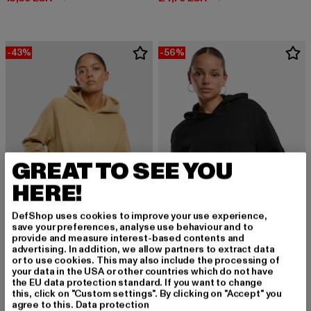
-43%
-56%
GREAT TO SEE YOU
HERE!
DefShop uses cookies to improve your use experience,
save your preferences, analyse use behaviour and to
provide and measure interest-based contents and
URBAN CLASSICS
URBAN CLASSICS
advertising. In addition, we allow partners to extract data
Ladies Jacquard Velvet Oversized
Ladies Oversized Cropped Light Terry
or to use cookies. This may also include the processing of
your data in the USA or other countries which do not have
Derzeitiger Preis: 22,79 EUR
Aktionspreis: 39,99 EUR
Derzeitiger Preis: 17,50 EUR
Aktionspreis: 
22,79 EUR
39,99 EUR
17,50 EUR
39,99 EUR
the EU data protection standard. If you want to change
this, click on "Custom settings". By clicking on "Accept" you
agree to this.
Data protection