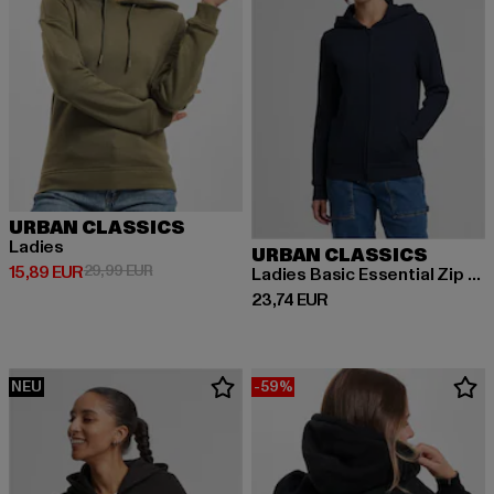
URBAN CLASSICS
Ladies
URBAN CLASSICS
Derzeitiger Preis: 15,89 EUR
Aktionspreis: 29,99 EUR
15,89 EUR
29,99 EUR
Ladies Basic Essential Zip Hoody
Derzeitiger Preis: 23,74 EUR
23,74 EUR
NEU
-59%