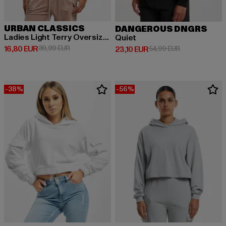
URBAN CLASSICS
DANGEROUS DNGRS
Ladies Light Terry Oversized
Quiet
Derzeitiger Preis: 16,80 EUR
Aktionspreis: 39,99 EUR
16,80 EUR
39,99 EUR
Derzeitiger Preis: 23,10 EUR
Aktionspreis: 
23,10 EUR
54,99 EUR
-38%
-56%