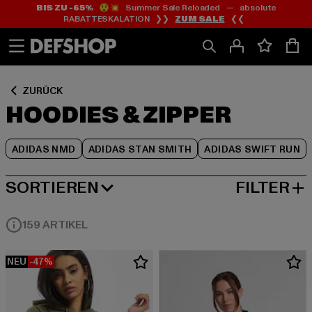
BIS ZU -65%
😲💥 Summer Sale Reloaded — absolute
Zum
Zum
Zum
RABATTESKALATION ❯❯
ZUM SALE
❮❮
Inhalt
Fußzeile
Produktraster
springen
springen
springen
ZURÜCK
HOODIES & ZIPPER
ADIDAS NMD
ADIDAS STAN SMITH
ADIDAS SWIFT RUN
SORTIEREN
FILTER
BELIEBTESTE
159 ARTIKEL
NEU
-47%