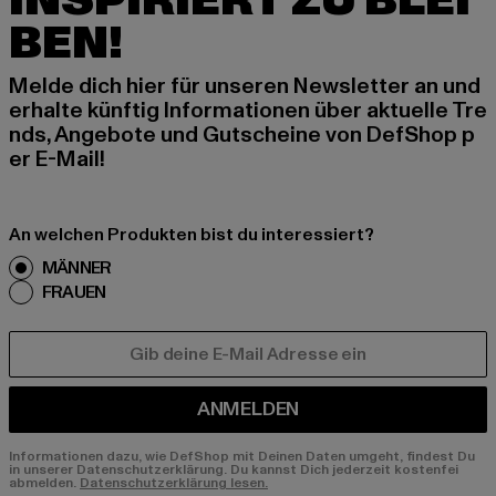
INSPIRIERT ZU BLEI
BEN!
Melde dich hier für unseren Newsletter an und
erhalte künftig Informationen über aktuelle Tre
nds, Angebote und Gutscheine von DefShop p
er E-Mail!
An welchen Produkten bist du interessiert?
MÄNNER
FRAUEN
E-MAIL
ANMELDEN
Informationen dazu, wie DefShop mit Deinen Daten umgeht, findest Du
in unserer Datenschutzerklärung. Du kannst Dich jederzeit kostenfei
abmelden.
Datenschutzerklärung lesen.