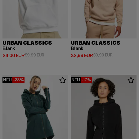
URBAN CLASSICS
URBAN CLASSICS
Blank
Blank
Derzeitiger Preis: 24,00 EUR
Aktionspreis: 59,99 EUR
Derzeitiger Preis: 32,99 EUR
Aktionspreis:
24,00 EUR
59,99 EUR
32,99 EUR
59,99 EUR
NEU
-28%
NEU
-17%