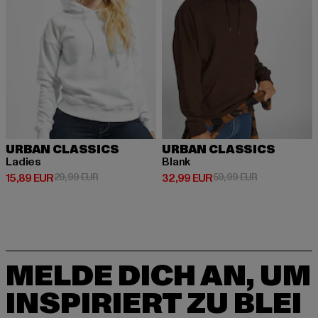
URBAN CLASSICS
URBAN CLASSICS
Ladies
Blank
Derzeitiger Preis: 15,89 EUR
Aktionspreis: 29,99 EUR
Derzeitiger Preis: 32,99 EUR
Aktionspreis:
15,89 EUR
29,99 EUR
32,99 EUR
59,99 EUR
MELDE DICH AN, UM
INSPIRIERT ZU BLEI