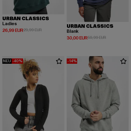
URBAN CLASSICS
Ladies
URBAN CLASSICS
Derzeitiger Preis: 26,99 EUR
Aktionspreis: 29,99 EUR
26,99 EUR
29,99 EUR
Blank
Derzeitiger Preis: 30,00 EUR
Aktionspreis:
30,00 EUR
59,99 EUR
NEU
-40%
-14%