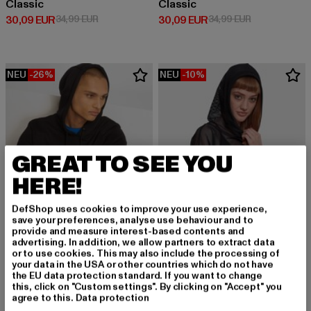
Classic
Classic
Derzeitiger Preis: 30,09 EUR
Aktionspreis: 34,99 EUR
Derzeitiger Preis: 30,09 EUR
Aktionspreis:
30,09 EUR
34,99 EUR
30,09 EUR
34,99 EUR
NEU
-26%
NEU
-10%
GREAT TO SEE YOU
HERE!
DefShop uses cookies to improve your use experience,
save your preferences, analyse use behaviour and to
provide and measure interest-based contents and
advertising. In addition, we allow partners to extract data
or to use cookies. This may also include the processing of
your data in the USA or other countries which do not have
URBAN CLASSICS
the EU data protection standard. If you want to change
Basic
URBAN CLASSICS
this, click on "Custom settings". By clicking on "Accept" you
Derzeitiger Preis: 25,89 EUR
Aktionspreis: 34,99 EUR
25,89 EUR
34,99 EUR
Ladies Mesh
agree to this.
Data protection