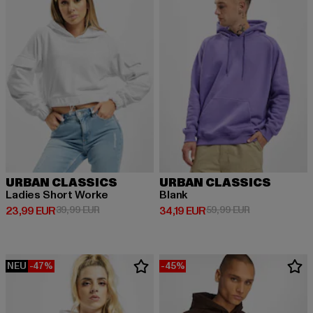
URBAN CLASSICS
URBAN CLASSICS
Ladies Short Worke
Blank
Derzeitiger Preis: 23,99 EUR
Aktionspreis: 39,99 EUR
Derzeitiger Preis: 34,19 EUR
Aktionspreis: 
23,99 EUR
39,99 EUR
34,19 EUR
59,99 EUR
NEU
-47%
-45%