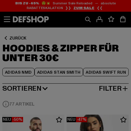
BIS ZU -65%
😲💥 Summer Sale Reloaded — absolute
Zum
Zum
Zum
RABATTESKALATION ❯❯
ZUM SALE
❮❮
Inhalt
Fußzeile
Produktraster
springen
springen
springen
ZURÜCK
HOODIES & ZIPPER FÜR
UNTER 30€
ADIDAS NMD
ADIDAS STAN SMITH
ADIDAS SWIFT RUN
SORTIEREN
FILTER
BELIEBTESTE
77 ARTIKEL
NEU
-50%
NEU
-47%