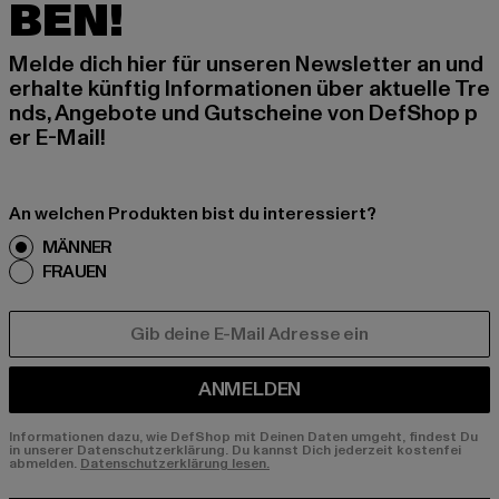
BEN!
Melde dich hier für unseren Newsletter an und
erhalte künftig Informationen über aktuelle Tre
nds, Angebote und Gutscheine von DefShop p
er E-Mail!
An welchen Produkten bist du interessiert?
MÄNNER
FRAUEN
E-MAIL
ANMELDEN
Informationen dazu, wie DefShop mit Deinen Daten umgeht, findest Du
in unserer Datenschutzerklärung. Du kannst Dich jederzeit kostenfei
abmelden.
Datenschutzerklärung lesen.