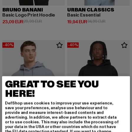
BRUNO BANANI
URBAN CLASSICS
Basic Logo Print Hoodie
Basic Essential
Derzeitiger Preis: 23,09 EUR
Aktionspreis: 29,99 EUR
Derzeitiger Preis: 19,94 EUR
Aktionspreis: 
23,09 EUR
29,99 EUR
19,94 EUR
34,99 EUR
-40%
-40%
GREAT TO SEE YOU
HERE!
DefShop uses cookies to improve your use experience,
save your preferences, analyse use behaviour and to
provide and measure interest-based contents and
advertising. In addition, we allow partners to extract data
or to use cookies. This may also include the processing of
your data in the USA or other countries which do not have
the EU data protection standard. If you want to change