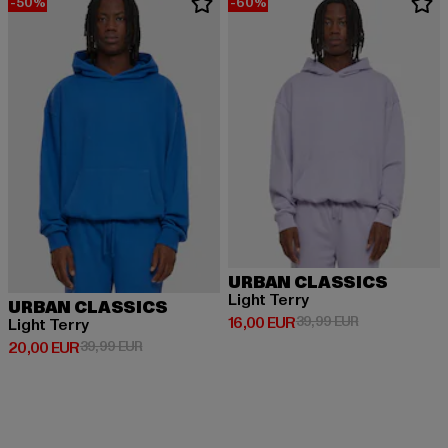
-50%
-60%
URBAN CLASSICS
Light Terry
URBAN CLASSICS
Derzeitiger Preis: 16,00 EUR
Aktionspreis: 
16,00 EUR
39,99 EUR
Light Terry
Derzeitiger Preis: 20,00 EUR
Aktionspreis: 39,99 EUR
20,00 EUR
39,99 EUR