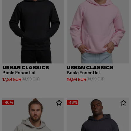
URBAN CLASSICS
URBAN CLASSICS
Basic Essential
Basic Essential
Derzeitiger Preis: 17,84 EUR
Aktionspreis: 34,99 EUR
Derzeitiger Preis: 19,94 EUR
Aktionspreis: 
17,84 EUR
34,99 EUR
19,94 EUR
34,99 EUR
-40%
-46%