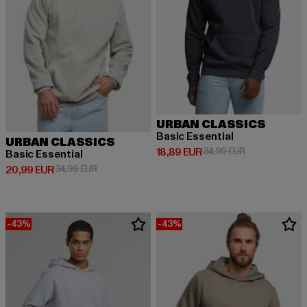
URBAN CLASSICS
Basic Essential
URBAN CLASSICS
Derzeitiger Preis: 18,89 EUR
Aktionspreis: 
18,89 EUR
34,99 EUR
Basic Essential
Derzeitiger Preis: 20,99 EUR
Aktionspreis: 34,99 EUR
20,99 EUR
34,99 EUR
-43%
-43%