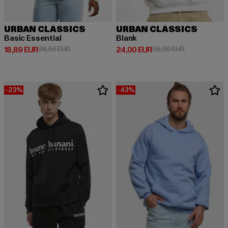
URBAN CLASSICS
URBAN CLASSICS
Basic Essential
Blank
Derzeitiger Preis: 18,89 EUR
Aktionspreis: 34,99 EUR
Derzeitiger Preis: 24,00 EUR
Aktionspreis:
18,89 EUR
34,99 EUR
24,00 EUR
59,99 EUR
-23%
-43%