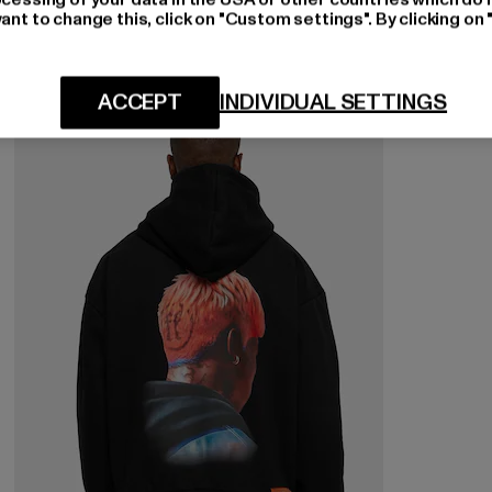
ant to change this, click on "Custom settings". By clicking on 
ACCEPT
INDIVIDUAL SETTINGS
-30%