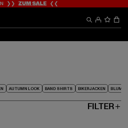
ION ❯❯
ZUM SALE
❮❮
EN
AUTUMN LOOK
BAND SHIRTS
BIKERJACKEN
BLUME
FILTER