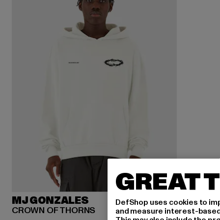
GREAT T
MJ GONZALES
DefShop uses cookies to imp
CROWN OF THORNS
and measure interest-based c
This may also include the pr