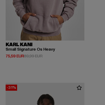
KARL KANI
Small Signature Os Heavy
Derzeitiger Preis: 75,59 EUR
Aktionspreis: 89,99 EUR
75,59 EUR
89,99 EUR
-31%