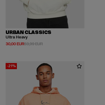
URBAN CLASSICS
Ultra Heavy
Derzeitiger Preis: 30,00 EUR
Aktionspreis: 59,99 EUR
30,00 EUR
59,99 EUR
-21%