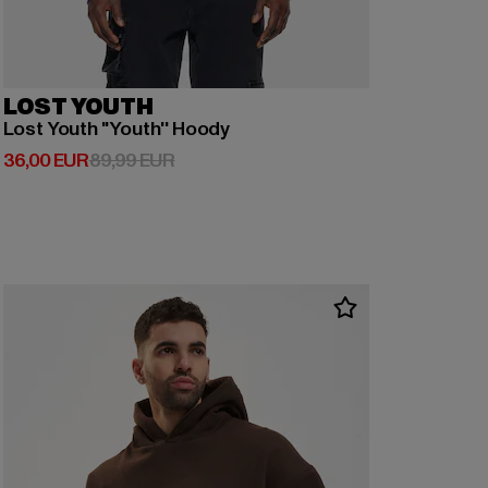
LOST YOUTH
Lost Youth ''Youth'' Hoody
Derzeitiger Preis: 36,00 EUR
Aktionspreis: 89,99 EUR
36,00 EUR
89,99 EUR