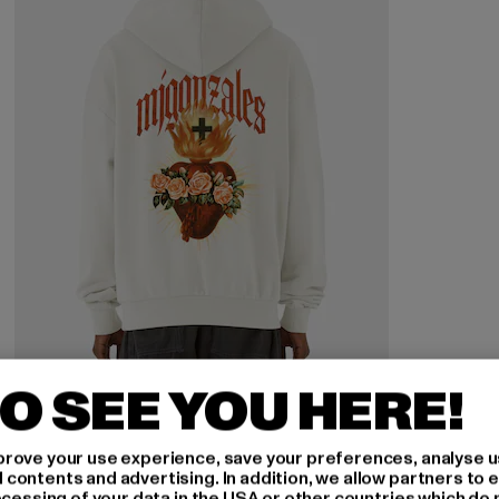
O SEE YOU HERE!
MJ GONZALES
HEART x MJG HEAVY OVERSIZED HOODY
rove your use experience, save your preferences, analyse u
Derzeitiger Preis: 53,89 EUR
Aktionspreis: 69,99 EUR
53,89 EUR
69,99 EUR
ontents and advertising. In addition, we allow partners to e
ocessing of your data in the USA or other countries which do 