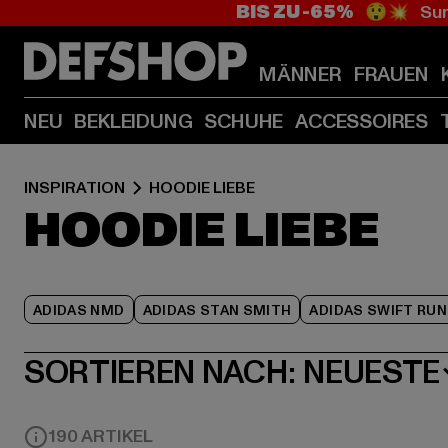
BIS ZU -65%
😲💥 Sum
MÄNNER
FRAUEN
NEU
BEKLEIDUNG
SCHUHE
ACCESSOIRES
INSPIRATION
HOODIE LIEBE
HOODIE LIEBE
ADIDAS NMD
ADIDAS STAN SMITH
ADIDAS SWIFT RUN
SORTIEREN NACH:
NEUESTE
190 ARTIKEL