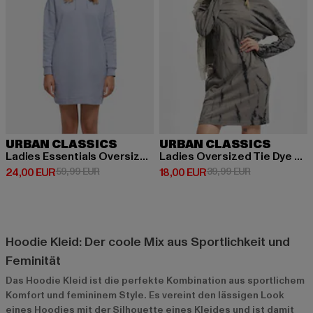
URBAN CLASSICS
URBAN CLASSICS
Ladies Essentials Oversized Terry
Ladies Oversized Tie Dye Hoody
Derzeitiger Preis: 24,00 EUR
Aktionspreis: 59,99 EUR
Derzeitiger Preis: 18,00 EUR
Aktionspreis: 
24,00 EUR
59,99 EUR
18,00 EUR
39,99 EUR
Hoodie Kleid: Der coole Mix aus Sportlichkeit und
Feminität
Das Hoodie Kleid ist die perfekte Kombination aus sportlichem
Komfort und femininem Style. Es vereint den lässigen Look
eines Hoodies mit der Silhouette eines Kleides und ist damit