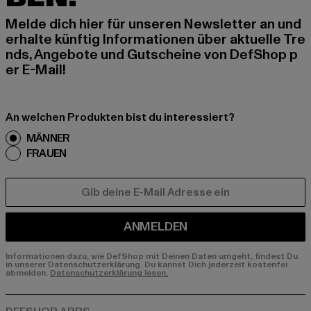
Melde dich hier für unseren Newsletter an und
erhalte künftig Informationen über aktuelle Tre
nds, Angebote und Gutscheine von DefShop p
er E-Mail!
An welchen Produkten bist du interessiert?
MÄNNER
FRAUEN
E-MAIL
ANMELDEN
Informationen dazu, wie DefShop mit Deinen Daten umgeht, findest Du
in unserer Datenschutzerklärung. Du kannst Dich jederzeit kostenfei
abmelden.
Datenschutzerklärung lesen.