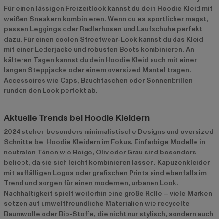
Für einen lässigen Freizeitlook kannst du dein Hoodie Kleid mit
weißen Sneakern kombinieren. Wenn du es sportlicher magst,
passen Leggings oder Radlerhosen und Laufschuhe perfekt
dazu. Für einen coolen Streetwear-Look kannst du das Kleid
mit einer Lederjacke und robusten Boots kombinieren. An
kälteren Tagen kannst du dein Hoodie Kleid auch mit einer
langen Steppjacke oder einem oversized Mantel tragen.
Accessoires wie Caps, Bauchtaschen oder Sonnenbrillen
runden den Look perfekt ab.
Aktuelle Trends bei Hoodie Kleidern
2024 stehen besonders minimalistische Designs und oversized
Schnitte bei Hoodie Kleidern im Fokus. Einfarbige Modelle in
neutralen Tönen wie Beige, Oliv oder Grau sind besonders
beliebt, da sie sich leicht kombinieren lassen. Kapuzenkleider
mit auffälligen Logos oder grafischen Prints sind ebenfalls im
Trend und sorgen für einen modernen, urbanen Look.
Nachhaltigkeit spielt weiterhin eine große Rolle – viele Marken
setzen auf umweltfreundliche Materialien wie recycelte
Baumwolle oder Bio-Stoffe, die nicht nur stylisch, sondern auch