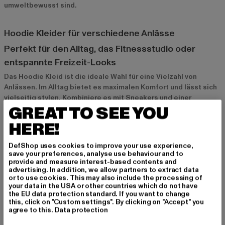
umweltbewusst sind.
Hoodie Kleider für verschiedene Anlässe
Perfekt für den Alltag, das Fitnessstudio oder
entspannte Freizeit-Looks
Das Hoodie Kleid ist die ideale Wahl für eine Vielzahl von
Anlässen. Im Alltag bietet es maximalen Komfort und lässt sich
vielseitig stylen. Kombiniere es mit Sneakers und einer
GREAT TO SEE YOU
Crossbody-Tasche für einen entspannten Freizeit-Look. Auch
im Fitnessstudio ist ein Hoodie Kleid eine stylische und
HERE!
bequeme Option – kombiniert mit Leggings und Sportschuhen
bietet es dir Bewegungsfreiheit und einen coolen Look. Für
DefShop uses cookies to improve your use experience,
einen lässigen Abend mit Freunden kannst du das Hoodie Kleid
save your preferences, analyse use behaviour and to
mit einer Jacke und Stiefeln kombinieren.
provide and measure interest-based contents and
advertising. In addition, we allow partners to extract data
or to use cookies. This may also include the processing of
your data in the USA or other countries which do not have
Die ideale Wahl für lässige, aber stylische Outfits
the EU data protection standard. If you want to change
this, click on "Custom settings". By clicking on "Accept" you
Hoodie Kleider sind die perfekte Kombination aus Komfort und
agree to this.
Data protection
Stil. Sie passen zu sportlichen und lässigen Outfits und bieten
dir die Flexibilität, deinen Look je nach Anlass anzupassen.