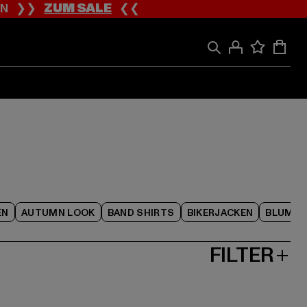
ION ❯❯
ZUM SALE
❮❮
EN
AUTUMN LOOK
BAND SHIRTS
BIKERJACKEN
BLUME
FILTER