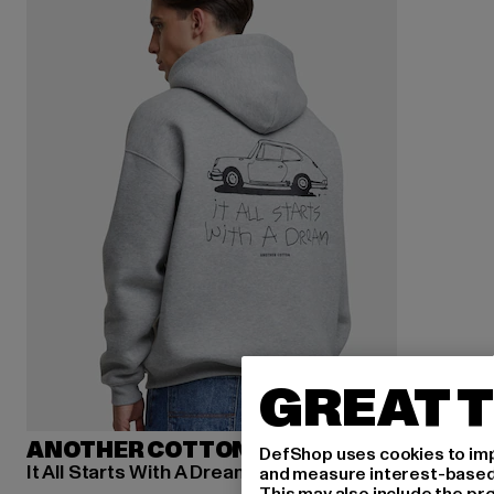
GREAT T
ANOTHER COTTON LAB
DefShop uses cookies to imp
It All Starts With A Dream Oversize
and measure interest-based c
This may also include the pr