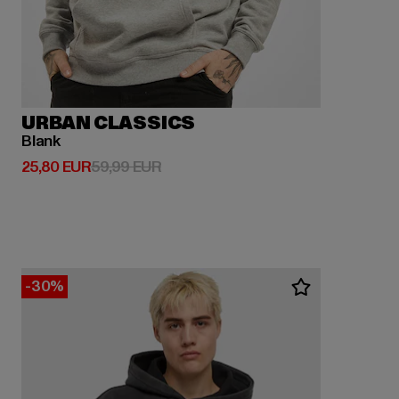
URBAN CLASSICS
Blank
Derzeitiger Preis: 25,80 EUR
Aktionspreis: 59,99 EUR
25,80 EUR
59,99 EUR
-30%