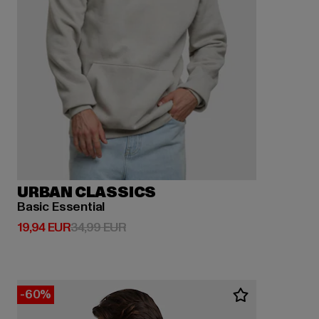
URBAN CLASSICS
Basic Essential
Derzeitiger Preis: 19,94 EUR
Aktionspreis: 34,99 EUR
19,94 EUR
34,99 EUR
-60%