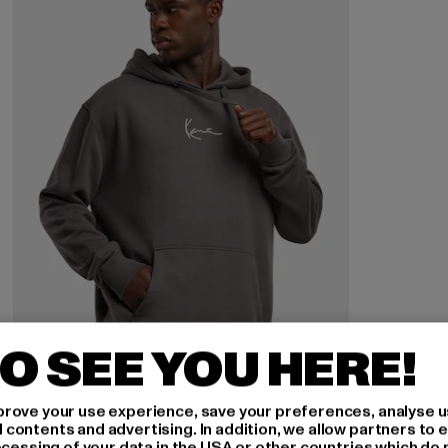
O SEE YOU HERE!
rove your use experience, save your preferences, analyse u
ontents and advertising. In addition, we allow partners to e
ocessing of your data in the USA or other countries which do 