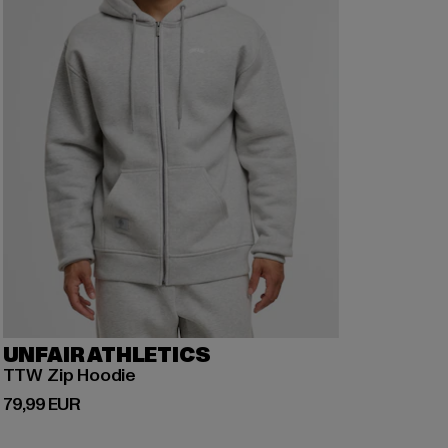
UNFAIR ATHLETICS
TTW Zip Hoodie
Derzeitiger Preis: 79,99 EUR
79,99 EUR