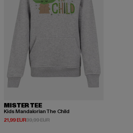
MISTER TEE
Kids Mandalorian The Child
Derzeitiger Preis: 21,99 EUR
Aktionspreis: 39,99 EUR
21,99 EUR
39,99 EUR