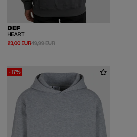
DEF
HEART
Derzeitiger Preis: 23,00 EUR
Aktionspreis: 49,99 EUR
23,00 EUR
49,99 EUR
-17%