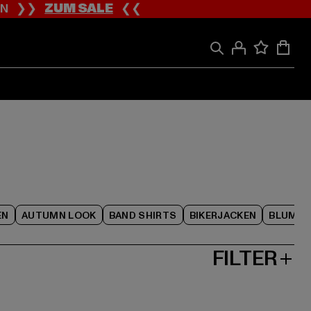
ION ❯❯
ZUM SALE
❮❮
EN
AUTUMN LOOK
BAND SHIRTS
BIKERJACKEN
BLUME
FILTER