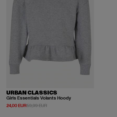
URBAN CLASSICS
Girls Essentials Volants Hoody
Derzeitiger Preis: 24,00 EUR
Aktionspreis: 59,99 EUR
24,00 EUR
59,99 EUR