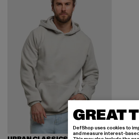
GREAT T
DefShop uses cookies to imp
and measure interest-based c
This may also include the pr