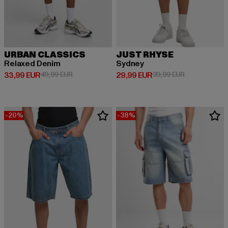
URBAN CLASSICS
JUST RHYSE
Relaxed Denim
Sydney
Derzeitiger Preis: 33,99 EUR
Aktionspreis: 49,99 EUR
Derzeitiger Preis: 29,99 EUR
Aktionspreis:
33,99 EUR
49,99 EUR
29,99 EUR
39,99 EUR
-20%
-38%