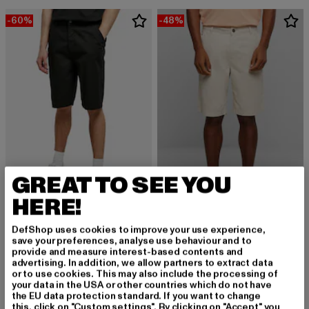
-60%
-48%
GREAT TO SEE YOU
HERE!
URBAN CLASSICS
Big
DefShop uses cookies to improve your use experience,
URBAN CLASSICS
Derzeitiger Preis: 18,00 EUR
Aktionspreis: 44,99 EUR
18,00 EUR
44,99 EUR
save your preferences, analyse use behaviour and to
Essentials Skater Chino Shorts
provide and measure interest-based contents and
Derzeitiger Preis: 25,99 EUR
Aktionspreis:
25,99 EUR
49,99 EUR
advertising. In addition, we allow partners to extract data
or to use cookies. This may also include the processing of
your data in the USA or other countries which do not have
the EU data protection standard. If you want to change
this, click on "Custom settings". By clicking on "Accept" you