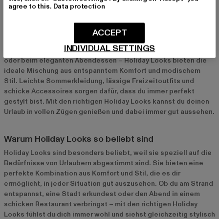
agree to this.
Data protection
Holiday Looks: Perfekt gestylt für jede
Urlaubssituation
ACCEPT
Urlaubszeit ist die perfekte Gelegenheit, sich stilvoll und
INDIVIDUAL SETTINGS
komfortabel zu kleiden. Egal ob am Strand, beim Stadtbummel
oder beim eleganten Abendessen – Holiday Looks bieten die
ideale Mischung aus entspanntem Komfort und modischem
Stil. Leichte Sommerkleidung, lässige Freizeitoutfits und
schicke Accessoires sorgen dafür, dass du immer perfekt
gestylt bist. Mit den richtigen Holiday Looks kannst du deinen
Urlaub in vollen Zügen genießen und dabei immer gut aussehen.
Warum Holiday Looks so beliebt sind
Holiday Looks sind besonders beliebt, weil sie speziell auf die
Bedürfnisse von Urlaubern abgestimmt sind. Sie bieten eine
perfekte Kombination aus Komfort und Stil, die es dir
ermöglicht, in jeder Situation gut auszusehen. Ob du am Strand
entspannst, eine Stadt erkundest oder den Abend in einem
schicken Restaurant verbringst – mit den richtigen Holiday
Looks fühlst du dich immer wohl und siehst gleichzeitig stylisch