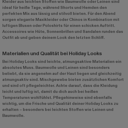
Kleider aus leichten Stoffen wie Baumwolle oder Leinen sind
ideal für heiße Tage, während Shorts und Hemden den
perfekten Mix aus lässig und stilvoll bieten. Für den Abend
sorgen elegante Maxikleider oder Chinos in Kombination mit
luftigen Blusen oder Poloshirts für einen schicken Auftritt.
Accessoires wie Hüte, Sonnenbrillen und Sandalen runden das
Outfit ab und geben deinem Look den letzten Schliff.
Materialien und Qualität bei Holiday Looks
Bei Holiday Looks sind leichte, atmungsaktive Materialien ein
absolutes Muss. Baumwolle und Leinen sind besonders
beliebt, da sie angenehm auf der Haut liegen und gleichzeitig
atmungsaktiv sind. Mischgewebe bieten zusätzlichen Komfort
und sind oft pflegeleichter. Achte darauf, dass die Kleidung
leicht und luftig ist, damit du dich auch bei heißen
Temperaturen wohlfühlst. Pflegehinweise sind ebenfalls
wichtig, um die Frische und Qualität deiner Holiday Looks zu
erhalten – besonders bei leichten Stoffen wie Leinen und
Baumwolle.