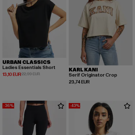
URBAN CLASSICS
Ladies Essentials Short
KARL KANI
Derzeitiger Preis: 13,10 EUR
Aktionspreis: 22,99 EUR
13,10 EUR
22,99 EUR
Serif Originator Crop
Derzeitiger Preis: 23,74 EUR
23,74 EUR
-36%
-43%