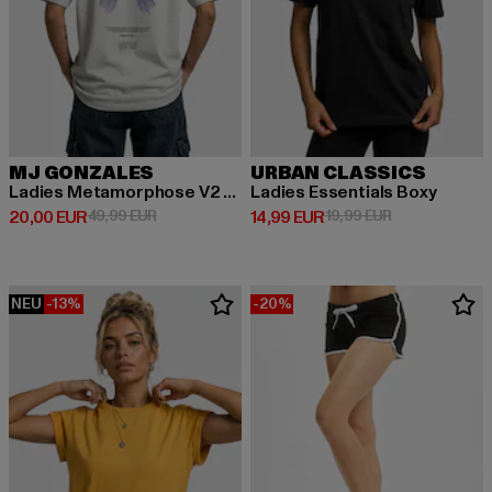
MJ GONZALES
URBAN CLASSICS
Ladies Metamorphose V2 x Heavy Oversized
Ladies Essentials Boxy
Derzeitiger Preis: 20,00 EUR
Aktionspreis: 49,99 EUR
Derzeitiger Preis: 14,99 EUR
Aktionspreis: 
20,00 EUR
49,99 EUR
14,99 EUR
19,99 EUR
NEU
-13%
-20%