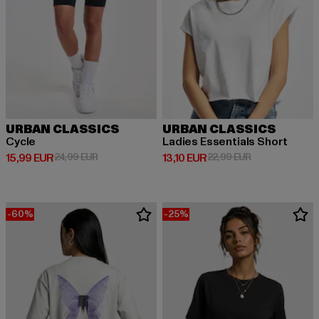
URBAN CLASSICS
URBAN CLASSICS
Cycle
Ladies Essentials Short
Derzeitiger Preis: 15,99 EUR
Aktionspreis: 24,99 EUR
Derzeitiger Preis: 13,10 EUR
Aktionspreis: 2
15,99 EUR
24,99 EUR
13,10 EUR
22,99 EUR
-60%
-25%