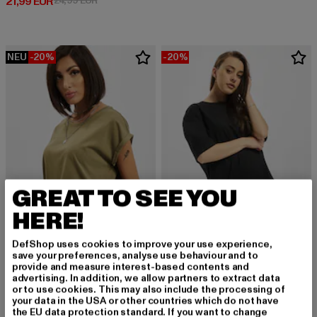
Derzeitiger Preis: 21,99 EUR
21,99 EUR
24,99 EUR
NEU
-20%
-20%
GREAT TO SEE YOU
HERE!
DefShop uses cookies to improve your use experience,
URBAN CLASSICS
URBAN CLASSICS
save your preferences, analyse use behaviour and to
Extended Shoulder
Ladies Oversized Boyfriend
provide and measure interest-based contents and
advertising. In addition, we allow partners to extract data
Derzeitiger Preis: 11,99 EUR
Aktionspreis: 14,99 EUR
Derzeitiger Preis: 15,99 EUR
Aktionspreis: 
11,99 EUR
14,99 EUR
15,99 EUR
19,99 EUR
or to use cookies. This may also include the processing of
your data in the USA or other countries which do not have
the EU data protection standard. If you want to change