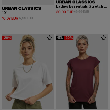
URBAN CLASSICS
Ladies Essentials Stretch Denim Mini
URBAN CLASSICS
Derzeitiger Preis: 20,00 EUR
Aktionspreis:
20,00 EUR
49,99 EUR
101
Derzeitiger Preis: 10,07 EUR
Aktionspreis: 17,99 EUR
10,07 EUR
17,99 EUR
-20%
NEU
-20%