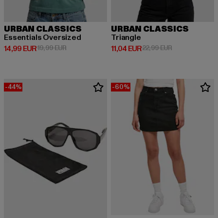
URBAN CLASSICS
URBAN CLASSICS
Essentials Oversized
Triangle
Derzeitiger Preis: 14,99 EUR
Aktionspreis: 19,99 EUR
Derzeitiger Preis: 11,04 EUR
Aktionspreis: 2
14,99 EUR
19,99 EUR
11,04 EUR
22,99 EUR
-44%
-60%