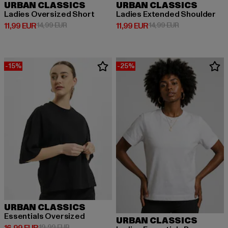
URBAN CLASSICS
URBAN CLASSICS
Ladies Oversized Short
Ladies Extended Shoulder
Derzeitiger Preis: 11,99 EUR
Aktionspreis: 14,99 EUR
Derzeitiger Preis: 11,99 EUR
Aktionspreis: 1
11,99 EUR
14,99 EUR
11,99 EUR
14,99 EUR
-15%
-25%
URBAN CLASSICS
Essentials Oversized
URBAN CLASSICS
Derzeitiger Preis: 16,99 EUR
Aktionspreis: 19,99 EUR
19,99 EUR