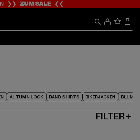
ION ❯❯
ZUM SALE
❮❮
EN
AUTUMN LOOK
BAND SHIRTS
BIKERJACKEN
BLUME
FILTER