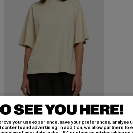
O SEE YOU HERE!
URBAN CLASSICS
Ladies Essentials Heavy Slit
rove your use experience, save your preferences, analyse u
Derzeitiger Preis: 14,94 EUR
Aktionspreis: 22,99 EUR
14,94 EUR
22,99 EUR
ontents and advertising. In addition, we allow partners to e
ocessing of your data in the USA or other countries which do 