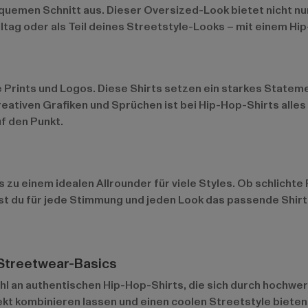
equemen Schnitt aus. Dieser Oversized-Look bietet nicht n
ltag oder als Teil deines Streetstyle-Looks – mit einem Hip
e Prints und Logos. Diese Shirts setzen ein starkes Stateme
eativen Grafiken und Sprüchen ist bei Hip-Hop-Shirts alles 
f den Punkt.
 zu einem idealen Allrounder für viele Styles. Ob schlicht
st du für jede Stimmung und jeden Look das passende Shirt u
 Streetwear-Basics
hl an authentischen Hip-Hop-Shirts, die sich durch hochwer
ekt kombinieren lassen und einen coolen Streetstyle bieten