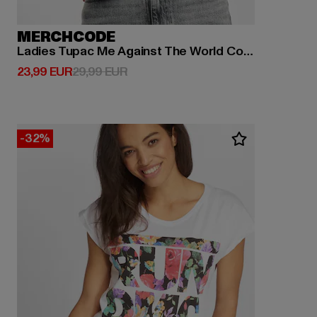
MERCHCODE
Ladies Tupac Me Against The World Cover
Derzeitiger Preis: 23,99 EUR
Aktionspreis: 29,99 EUR
23,99 EUR
29,99 EUR
-32%