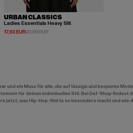
URBAN CLASSICS
Ladies Essentials Heavy Slit
Derzeitiger Preis: 17,93 EUR
Aktionspreis: 22,99 EUR
17,93 EUR
22,99 EUR
ear und ein Muss für alle, die auf lässige und bequeme Mod
atement für deinen individuellen Stil. Bei Def-Shop findest 
e jetzt, was Hip-Hop-Shirts so besonders macht und wie du