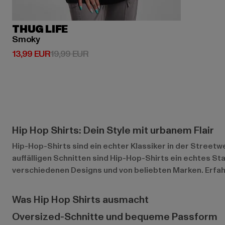
THUG LIFE
Smoky
Derzeitiger Preis: 13,99 EUR
Aktionspreis: 19,99 EUR
13,99 EUR
19,99 EUR
Hip Hop Shirts: Dein Style mit urbanem Flair
Hip-Hop-Shirts sind ein echter Klassiker in der Streetw
auffälligen Schnitten sind Hip-Hop-Shirts ein echtes St
verschiedenen Designs und von beliebten Marken. Erfahr
Was Hip Hop Shirts ausmacht
Oversized-Schnitte und bequeme Passform