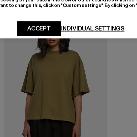
ant to change this, click on "Custom settings". By clicking on 
-22%
ACCEPT
INDIVIDUAL SETTINGS