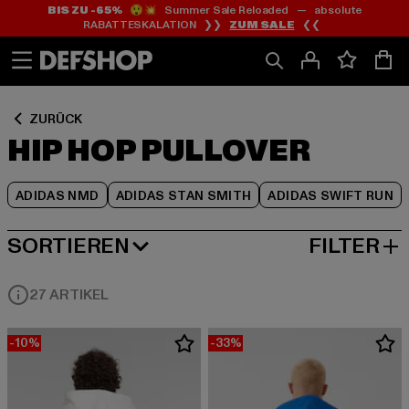
BIS ZU -65%
😲💥 Summer Sale Reloaded — absolute
Zum
Zum
Zum
RABATTESKALATION ❯❯
ZUM SALE
❮❮
Inhalt
Fußzeile
Produktraster
springen
springen
springen
ZURÜCK
HIP HOP PULLOVER
ADIDAS NMD
ADIDAS STAN SMITH
ADIDAS SWIFT RUN
SORTIEREN
FILTER
NEUESTE
27 ARTIKEL
-10%
-33%