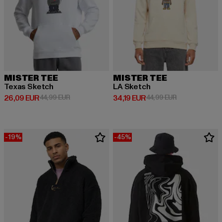
MISTER TEE
MISTER TEE
Texas Sketch
LA Sketch
Derzeitiger Preis: 26,09 EUR
Aktionspreis: 44,99 EUR
Derzeitiger Preis: 34,19 EUR
Aktionspreis: 
26,09 EUR
44,99 EUR
34,19 EUR
44,99 EUR
-19%
-45%