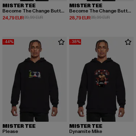
MISTER TEE
MISTER TEE
Become The Change Butterfly
Become The Change Butterfly
Derzeitiger Preis: 24,79 EUR
Aktionspreis: 39,99 EUR
Derzeitiger Preis: 28,79 EUR
Aktionspreis:
24,79 EUR
39,99 EUR
28,79 EUR
39,99 EUR
-44%
-38%
MISTER TEE
MISTER TEE
Please
Dynamite Mike