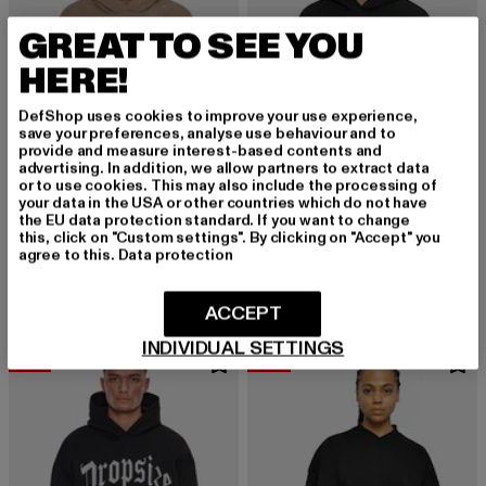
GREAT TO SEE YOU
HERE!
DefShop uses cookies to improve your use experience,
save your preferences, analyse use behaviour and to
provide and measure interest-based contents and
advertising. In addition, we allow partners to extract data
or to use cookies. This may also include the processing of
your data in the USA or other countries which do not have
the EU data protection standard. If you want to change
DROPSIZE
DROPSIZE
this, click on "Custom settings". By clicking on "Accept" you
Heavy Oversize
Heavy Oversize
agree to this.
Data protection
Derzeitiger Preis: 47,49 EUR
Derzeitiger Preis: 39,99 EUR
Aktionspreis:
47,49 EUR
39,99 EUR
49,99 EUR
ACCEPT
INDIVIDUAL SETTINGS
-36%
-60%