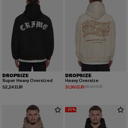
DROPSIZE
DROPSIZE
Super Heavy Oversized
Heavy Oversize
Derzeitiger Preis: 52,24 EUR
Derzeitiger Preis: 31,99 EUR
Aktionspreis: 
52,24 EUR
31,99 EUR
49,99 EUR
-20%