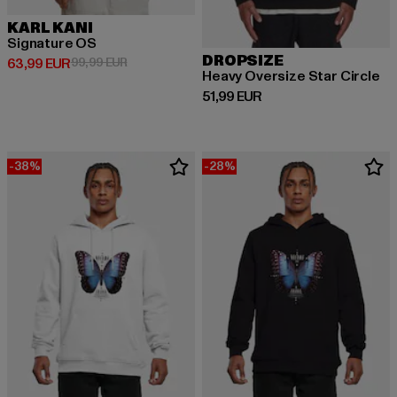
KARL KANI
Signature OS
DROPSIZE
Derzeitiger Preis: 63,99 EUR
Aktionspreis: 99,99 EUR
63,99 EUR
99,99 EUR
Heavy Oversize Star Circle
Derzeitiger Preis: 51,99 EUR
51,99 EUR
-38%
-28%