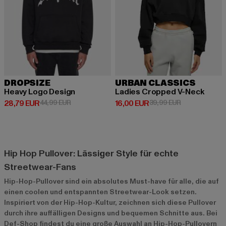
DROPSIZE
URBAN CLASSICS
Heavy Logo Design
Ladies Cropped V-Neck
Derzeitiger Preis: 28,79 EUR
Aktionspreis: 44,99 EUR
Derzeitiger Preis: 16,00 EUR
Aktionspreis: 
28,79 EUR
44,99 EUR
16,00 EUR
39,99 EUR
Hip Hop Pullover: Lässiger Style für echte
Streetwear-Fans
Hip-Hop-Pullover sind ein absolutes Must-have für alle, die auf
einen coolen und entspannten Streetwear-Look setzen.
Inspiriert von der Hip-Hop-Kultur, zeichnen sich diese Pullover
durch ihre auffälligen Designs und bequemen Schnitte aus. Bei
Def-Shop findest du eine große Auswahl an Hip-Hop-Pullovern