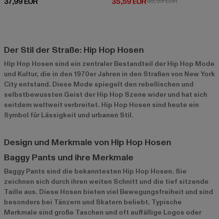
Derzeitiger Preis: 37,99 EUR
Derzeitiger Preis: 35,59 EUR
Aktionspreis:
37,99 EUR
35,59 EUR
39,99 EUR
Der Stil der Straße: Hip Hop Hosen
Hip Hop Hosen sind ein zentraler Bestandteil der Hip Hop Mode
und Kultur, die in den 1970er Jahren in den Straßen von New York
City entstand. Diese Mode spiegelt den rebellischen und
selbstbewussten Geist der Hip Hop Szene wider und hat sich
seitdem weltweit verbreitet. Hip Hop Hosen sind heute ein
Symbol für Lässigkeit und urbanen Stil.
Design und Merkmale von Hip Hop Hosen
Baggy Pants und ihre Merkmale
Baggy Pants sind die bekanntesten Hip Hop Hosen. Sie
zeichnen sich durch ihren weiten Schnitt und die tief sitzende
Taille aus. Diese Hosen bieten viel Bewegungsfreiheit und sind
besonders bei Tänzern und Skatern beliebt. Typische
Merkmale sind große Taschen und oft auffällige Logos oder