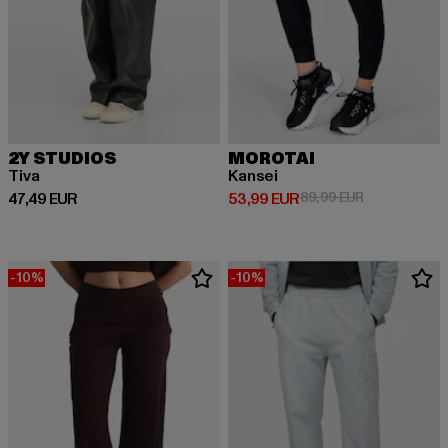
2Y STUDIOS
MOROTAI
Tiva
Kansei
Derzeitiger Preis: 47,49 EUR
Derzeitiger Preis: 53,99 EUR
Aktionspreis:
47,49 EUR
53,99 EUR
89,99 EUR
-10%
-10%