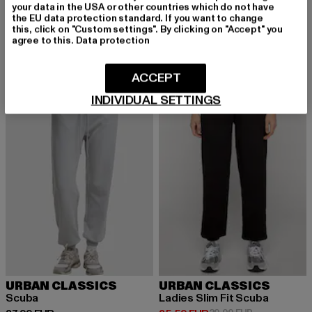
Anni Wide
Ease Ribbed
your data in the USA or other countries which do not have
Derzeitiger Preis: 56,99 EUR
Derzeitiger Preis: 47,49 EUR
56,99 EUR
47,49 EUR
the EU data protection standard. If you want to change
this, click on "Custom settings". By clicking on "Accept" you
agree to this.
Data protection
-11%
ACCEPT
INDIVIDUAL SETTINGS
URBAN CLASSICS
URBAN CLASSICS
Scuba
Ladies Slim Fit Scuba