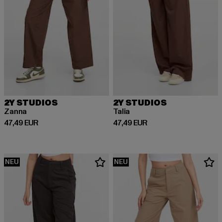
2Y STUDIOS
2Y STUDIOS
Zanna
Talia
Derzeitiger Preis: 47,49 EUR
Derzeitiger Preis: 47,49 EUR
47,49 EUR
47,49 EUR
NEU
NEU