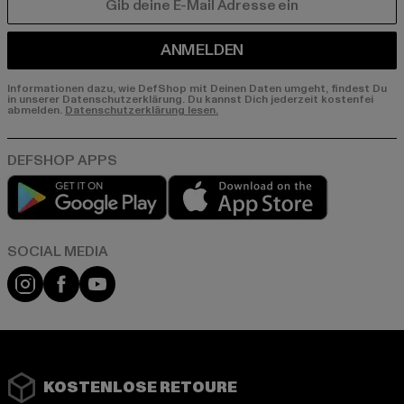
E-MAIL
ANMELDEN
Informationen dazu, wie DefShop mit Deinen Daten umgeht, findest Du
in unserer Datenschutzerklärung. Du kannst Dich jederzeit kostenfei
abmelden.
Datenschutzerklärung lesen.
Play market
App store
Instagram
Facebook
YouTube
KOSTENLOSE RETOURE