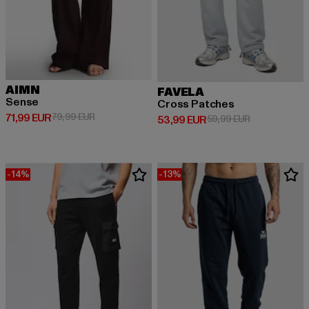
AIMN
FAVELA
Sense
Cross Patches
Derzeitiger Preis: 71,99 EUR
Aktionspreis: 79,99 EUR
71,99 EUR
79,99 EUR
Derzeitiger Preis: 53,99 EUR
Aktionspreis:
53,99 EUR
59,99 EUR
-14%
-13%