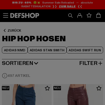
BIS ZU -65%
😲💥 Summer Sale Reloaded — absolute
Zum
Zum
Zum
RABATTESKALATION ❯❯
ZUM SALE
❮❮
Inhalt
Fußzeile
Produktraster
springen
springen
springen
ZURÜCK
HIP HOP HOSEN
ADIDAS NMD
ADIDAS STAN SMITH
ADIDAS SWIFT RUN
SORTIEREN
FILTER
NEUESTE
497 ARTIKEL
NEU
NEU