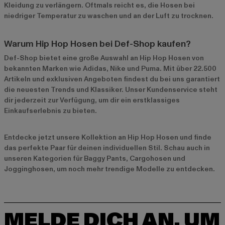
Kleidung zu verlängern. Oftmals reicht es, die Hosen bei
niedriger Temperatur zu waschen und an der Luft zu trocknen.
Warum Hip Hop Hosen bei Def-Shop kaufen?
Def-Shop bietet eine große Auswahl an Hip Hop Hosen von
bekannten Marken wie
Adidas
,
Nike
und
Puma
. Mit über 22.500
Artikeln und exklusiven Angeboten findest du bei uns garantiert
die neuesten Trends und Klassiker. Unser Kundenservice steht
dir jederzeit zur Verfügung, um dir ein erstklassiges
Einkaufserlebnis zu bieten.
Entdecke jetzt unsere
Kollektion an Hip Hop Hosen
und finde
das perfekte Paar für deinen individuellen Stil. Schau auch in
unseren Kategorien für
Baggy Pants
,
Cargohosen
und
Jogginghosen
, um noch mehr trendige Modelle zu entdecken.
MELDE DICH AN, UM