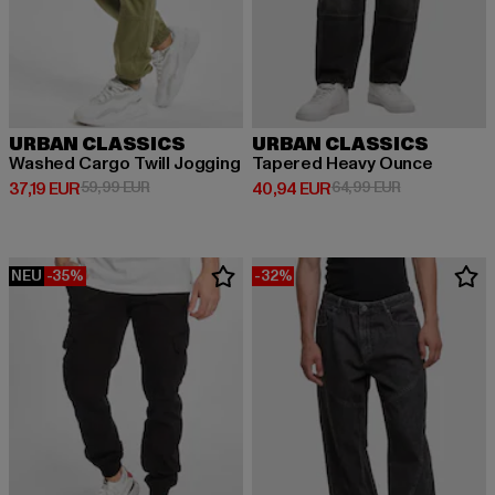
URBAN CLASSICS
URBAN CLASSICS
Washed Cargo Twill Jogging
Tapered Heavy Ounce
Derzeitiger Preis: 37,19 EUR
Aktionspreis: 59,99 EUR
Derzeitiger Preis: 40,94 EUR
Aktionspreis:
37,19 EUR
59,99 EUR
40,94 EUR
64,99 EUR
NEU
-35%
-32%