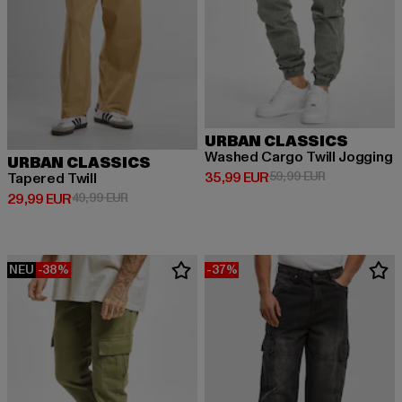
URBAN CLASSICS
Washed Cargo Twill Jogging
URBAN CLASSICS
Derzeitiger Preis: 35,99 EUR
Aktionspreis:
35,99 EUR
59,99 EUR
Tapered Twill
Derzeitiger Preis: 29,99 EUR
Aktionspreis: 49,99 EUR
29,99 EUR
49,99 EUR
NEU
-38%
-37%