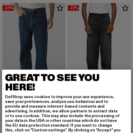
-22%
-22%
GREAT TO SEE YOU
HERE!
URBAN CLASSICS
Heavy Ounce
DefShop uses cookies to improve your use experience,
2Y STUDIOS
save your preferences, analyse use behaviour and to
Derzeitiger Preis: 38,99 EUR
Aktionspreis:
38,99 EUR
49,99 EUR
Adrik Basic Baggy Jeans
provide and measure interest-based contents and
Derzeitiger Preis: 38,99 EUR
Aktionspreis: 49,99 EUR
38,99 EUR
49,99 EUR
advertising. In addition, we allow partners to extract data
or to use cookies. This may also include the processing of
your data in the USA or other countries which do not have
the EU data protection standard. If you want to change
this, click on "Custom settings". By clicking on "Accept" you