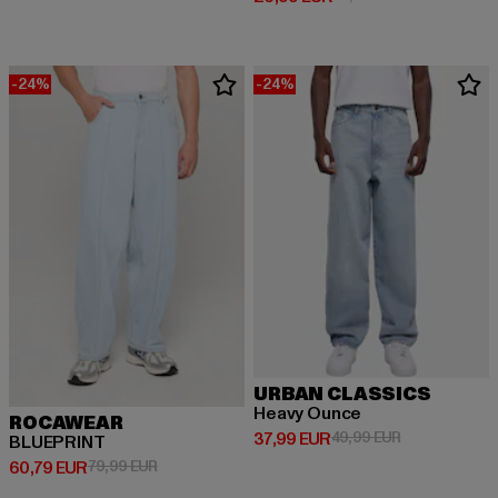
-24%
-24%
URBAN CLASSICS
Heavy Ounce
ROCAWEAR
Derzeitiger Preis: 37,99 EUR
Aktionspreis:
37,99 EUR
49,99 EUR
BLUEPRINT
Derzeitiger Preis: 60,79 EUR
Aktionspreis: 79,99 EUR
60,79 EUR
79,99 EUR