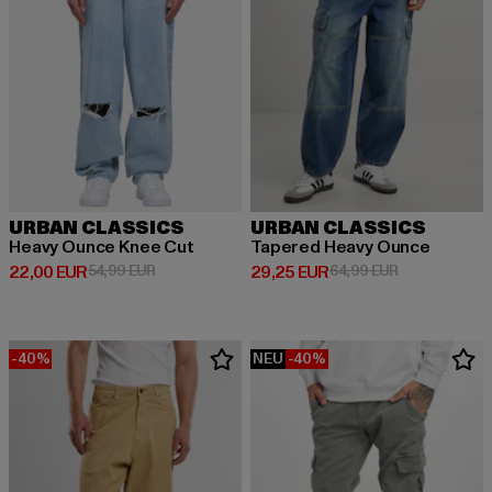
URBAN CLASSICS
URBAN CLASSICS
Heavy Ounce Knee Cut
Tapered Heavy Ounce
Derzeitiger Preis: 22,00 EUR
Aktionspreis: 54,99 EUR
Derzeitiger Preis: 29,25 EUR
Aktionspreis:
22,00 EUR
54,99 EUR
29,25 EUR
64,99 EUR
-40%
NEU
-40%