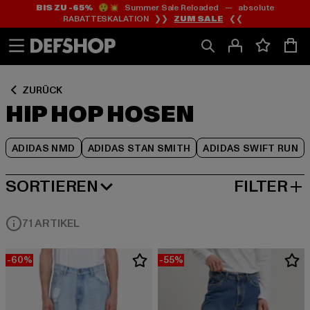
BIS ZU -65%
😲💥 Summer Sale Reloaded — absolute
Zum
Zum
Zum
RABATTESKALATION ❯❯
ZUM SALE
❮❮
Inhalt
Fußzeile
Produktraster
springen
springen
springen
ZURÜCK
HIP HOP HOSEN
ADIDAS NMD
ADIDAS STAN SMITH
ADIDAS SWIFT RUN
SORTIEREN
FILTER
HÖCHSTE REDUZIERUNG
71 ARTIKEL
-60%
-55%