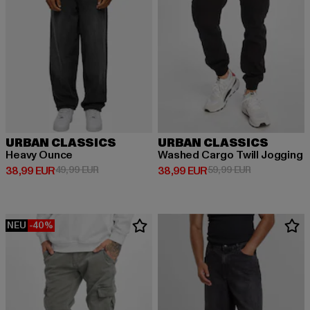
URBAN CLASSICS
URBAN CLASSICS
Heavy Ounce
Washed Cargo Twill Jogging
Derzeitiger Preis: 38,99 EUR
Aktionspreis: 49,99 EUR
Derzeitiger Preis: 38,99 EUR
Aktionspreis:
38,99 EUR
49,99 EUR
38,99 EUR
59,99 EUR
NEU
-40%