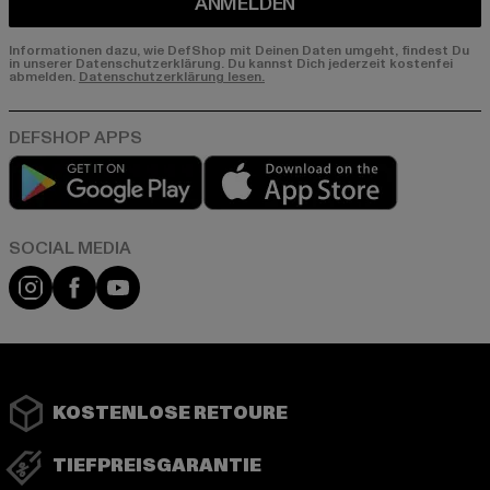
ANMELDEN
Informationen dazu, wie DefShop mit Deinen Daten umgeht, findest Du
in unserer Datenschutzerklärung. Du kannst Dich jederzeit kostenfei
abmelden.
Datenschutzerklärung lesen.
Play market
App store
Instagram
Facebook
YouTube
KOSTENLOSE RETOURE
TIEFPREISGARANTIE