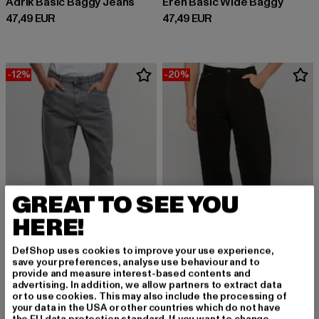
Adrik Basic Baggy Jeans
Eren Basic Wide Baggy
Derzeitiger Preis: 47,49 EUR
Derzeitiger Preis: 47,49 EUR
47,49 EUR
47,49 EUR
-12%
-20%
GREAT TO SEE YOU
HERE!
DefShop uses cookies to improve your use experience,
save your preferences, analyse use behaviour and to
provide and measure interest-based contents and
advertising. In addition, we allow partners to extract data
2Y STUDIOS
ROCAWEAR
or to use cookies. This may also include the processing of
Adrik Basic Baggy Jeans
JJ Baggy
your data in the USA or other countries which do not have
Aktionspreis: 49,99 EUR
Aktionspreis: 