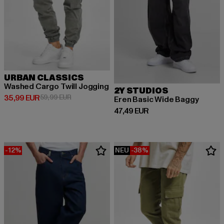
URBAN CLASSICS
Washed Cargo Twill Jogging
2Y STUDIOS
Derzeitiger Preis: 35,99 EUR
Aktionspreis: 59,99 EUR
35,99 EUR
59,99 EUR
Eren Basic Wide Baggy
Derzeitiger Preis: 47,49 EUR
47,49 EUR
-12%
NEU
-38%