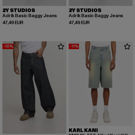
2Y STUDIOS
2Y STUDIOS
Adrik Basic Baggy Jeans
Adrik Basic Baggy Jeans
Derzeitiger Preis: 47,49 EUR
Derzeitiger Preis: 47,49 EUR
47,49 EUR
47,49 EUR
-10%
-11%
KARL KANI