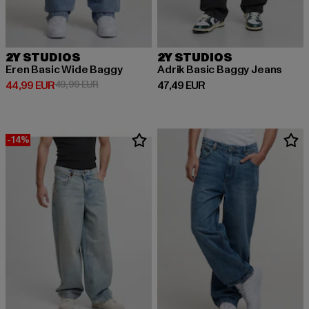
2Y STUDIOS
2Y STUDIOS
Eren Basic Wide Baggy
Adrik Basic Baggy Jeans
Derzeitiger Preis: 44,99 EUR
Aktionspreis: 49,99 EUR
Derzeitiger Preis: 47,49 EUR
44,99 EUR
49,99 EUR
47,49 EUR
-14%