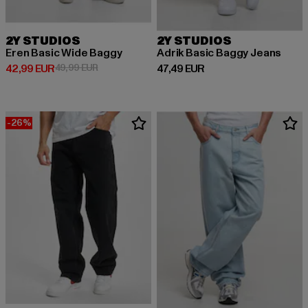
2Y STUDIOS
2Y STUDIOS
Eren Basic Wide Baggy
Adrik Basic Baggy Jeans
Derzeitiger Preis: 42,99 EUR
Aktionspreis: 49,99 EUR
Derzeitiger Preis: 47,49 EUR
42,99 EUR
49,99 EUR
47,49 EUR
-26%