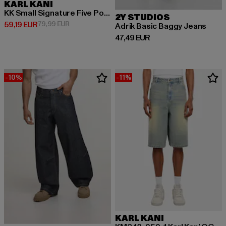
KARL KANI
KK Small Signature Five Pocket Denim Vintage Baggy
2Y STUDIOS
Derzeitiger Preis: 59,19 EUR
Aktionspreis: 79,99 EUR
59,19 EUR
79,99 EUR
Adrik Basic Baggy Jeans
Derzeitiger Preis: 47,49 EUR
47,49 EUR
-10%
-11%
KARL KANI