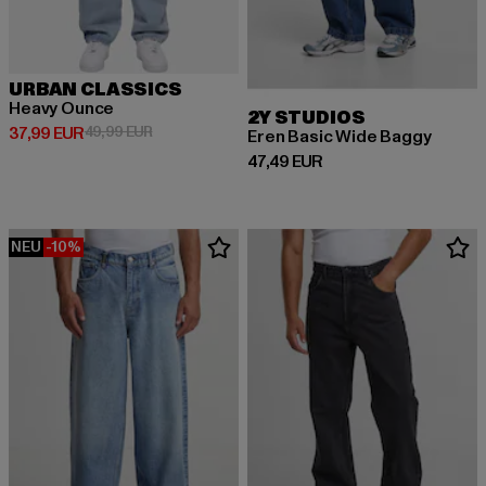
URBAN CLASSICS
Heavy Ounce
2Y STUDIOS
Derzeitiger Preis: 37,99 EUR
Aktionspreis: 49,99 EUR
37,99 EUR
49,99 EUR
Eren Basic Wide Baggy
Derzeitiger Preis: 47,49 EUR
47,49 EUR
NEU
-10%