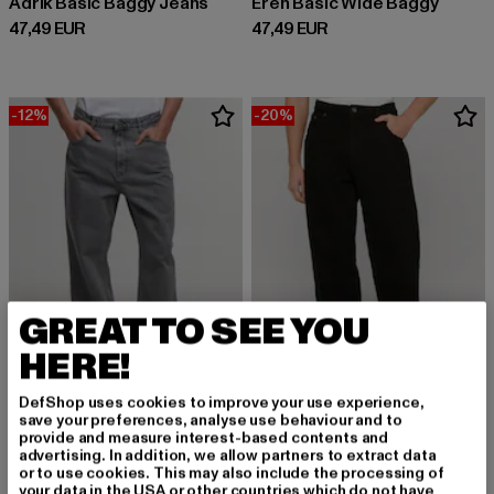
Adrik Basic Baggy Jeans
Eren Basic Wide Baggy
Derzeitiger Preis: 47,49 EUR
Derzeitiger Preis: 47,49 EUR
47,49 EUR
47,49 EUR
-12%
-20%
GREAT TO SEE YOU
HERE!
DefShop uses cookies to improve your use experience,
save your preferences, analyse use behaviour and to
provide and measure interest-based contents and
2Y STUDIOS
ROCAWEAR
advertising. In addition, we allow partners to extract data
Adrik Basic Baggy Jeans
JJ Baggy
or to use cookies. This may also include the processing of
your data in the USA or other countries which do not have
Aktionspreis: 49,99 EUR
Aktionspreis: 