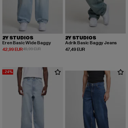
2Y STUDIOS
2Y STUDIOS
Eren Basic Wide Baggy
Adrik Basic Baggy Jeans
Derzeitiger Preis: 42,99 EUR
Aktionspreis: 49,99 EUR
Derzeitiger Preis: 47,49 EUR
42,99 EUR
49,99 EUR
47,49 EUR
-24%