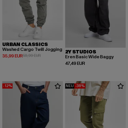
URBAN CLASSICS
Washed Cargo Twill Jogging
2Y STUDIOS
Derzeitiger Preis: 35,99 EUR
Aktionspreis: 59,99 EUR
35,99 EUR
59,99 EUR
Eren Basic Wide Baggy
Derzeitiger Preis: 47,49 EUR
47,49 EUR
-12%
NEU
-38%