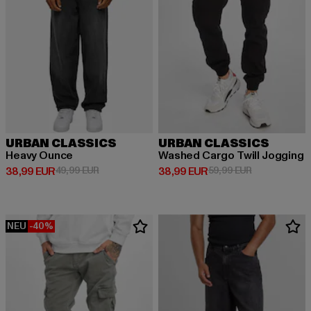
URBAN CLASSICS
URBAN CLASSICS
Heavy Ounce
Washed Cargo Twill Jogging
Derzeitiger Preis: 38,99 EUR
Aktionspreis: 49,99 EUR
Derzeitiger Preis: 38,99 EUR
Aktionspreis:
38,99 EUR
49,99 EUR
38,99 EUR
59,99 EUR
NEU
-40%