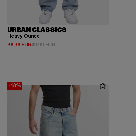
URBAN CLASSICS
Heavy Ounce
Derzeitiger Preis: 36,99 EUR
Aktionspreis: 49,99 EUR
36,99 EUR
49,99 EUR
-18%