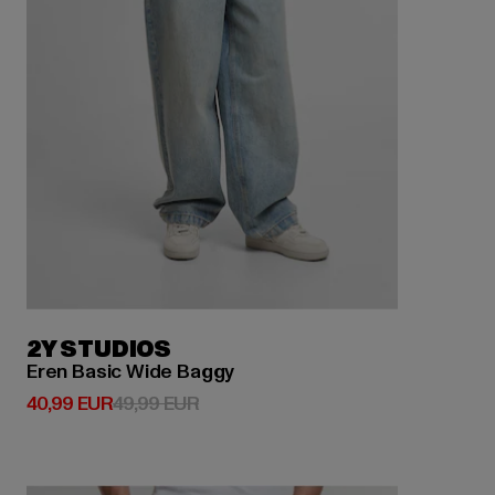
2Y STUDIOS
Eren Basic Wide Baggy
Derzeitiger Preis: 40,99 EUR
Aktionspreis: 49,99 EUR
40,99 EUR
49,99 EUR