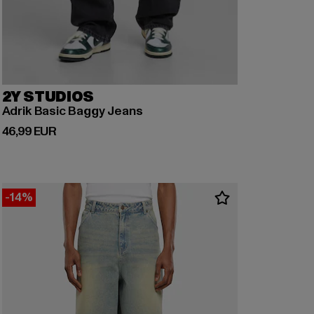
2Y STUDIOS
Adrik Basic Baggy Jeans
Derzeitiger Preis: 46,99 EUR
46,99 EUR
-14%