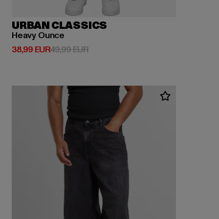
URBAN CLASSICS
Heavy Ounce
Derzeitiger Preis: 38,99 EUR
Aktionspreis: 49,99 EUR
38,99 EUR
49,99 EUR