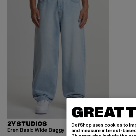
GREAT T
2Y STUDIOS
DefShop uses cookies to imp
Eren Basic Wide Baggy
and measure interest-based c
This may also include the pr