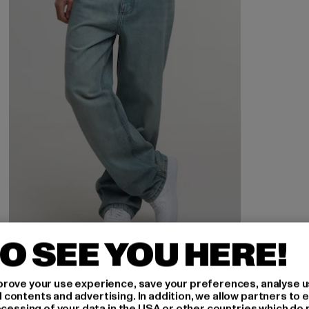
O SEE YOU HERE!
2Y STUDIOS
rove your use experience, save your preferences, analyse u
Adrik Basic Baggy Jeans
ontents and advertising. In addition, we allow partners to e
ocessing of your data in the USA or other countries which do 