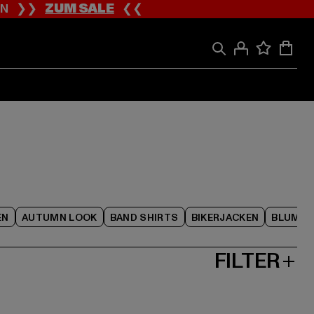
ION ❯❯
ZUM SALE
❮❮
EN
AUTUMN LOOK
BAND SHIRTS
BIKERJACKEN
BLUME
FILTER