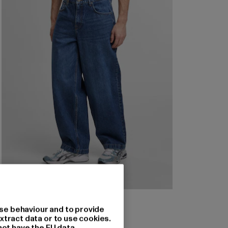
2Y STUDIOS
se behaviour and to provide
Eren Basic Wide Baggy
xtract data or to use cookies.
not have the EU data