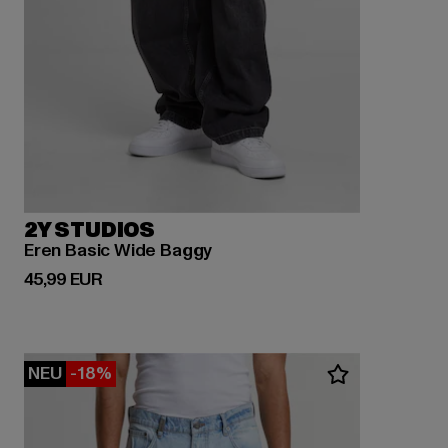
2Y STUDIOS
Eren Basic Wide Baggy
Derzeitiger Preis: 45,99 EUR
45,99 EUR
NEU
-18%