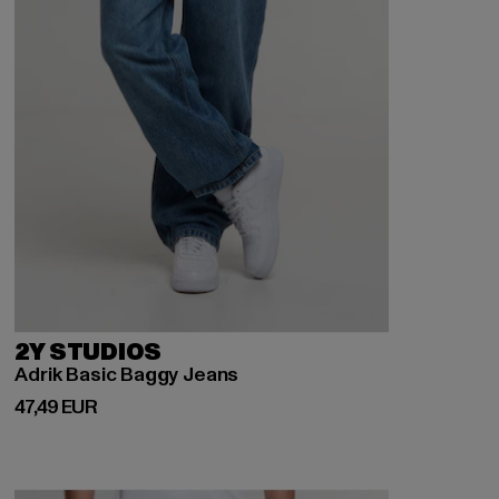
2Y STUDIOS
Adrik Basic Baggy Jeans
Derzeitiger Preis: 47,49 EUR
47,49 EUR