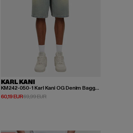
KARL KANI
KM242-050-1 Karl Kani OG Denim Baggy Jorts
Derzeitiger Preis: 60,19 EUR
Aktionspreis: 69,99 EUR
60,19 EUR
69,99 EUR