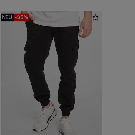
NEU
-35%