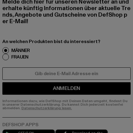
Melde dich hier für unseren Newsletter an und
erhalte künftig Informationen über aktuelle Tre
nds, Angebote und Gutscheine von DefShop p
er E-Mail!
An welchen Produkten bist du interessiert?
MÄNNER
FRAUEN
E-MAIL
ANMELDEN
Informationen dazu, wie DefShop mit Deinen Daten umgeht, findest Du
in unserer Datenschutzerklärung. Du kannst Dich jederzeit kostenfei
abmelden.
Datenschutzerklärung lesen.
Play market
App store