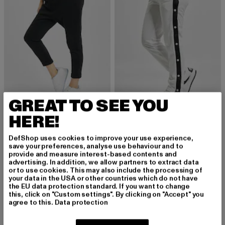
GREAT TO SEE YOU
URBAN CLASSICS
URBAN CLASSICS
HERE!
Open Edge Terry Turn Up
Button Up
Derzeitiger Preis: 17,99 EUR
Aktionspreis: 29,99 EUR
Derzeitiger Preis: 20,00 EUR
Aktionspreis:
17,99 EUR
29,99 EUR
20,00 EUR
49,99 EUR
DefShop uses cookies to improve your use experience,
save your preferences, analyse use behaviour and to
provide and measure interest-based contents and
advertising. In addition, we allow partners to extract data
or to use cookies. This may also include the processing of
-27%
-27%
your data in the USA or other countries which do not have
the EU data protection standard. If you want to change
this, click on "Custom settings". By clicking on "Accept" you
agree to this.
Data protection