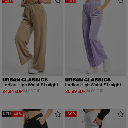
-29%
-40%
URBAN CLASSICS
URBAN CLASSICS
Ladies High Waist Straight Velvet
Ladies High Waist Straight Velvet
Derzeitiger Preis: 24,84 EUR
Aktionspreis: 34,99 EUR
Derzeitiger Preis: 20,99 EUR
Aktionspreis:
24,84 EUR
34,99 EUR
20,99 EUR
34,99 EUR
NEU
-40%
-60%