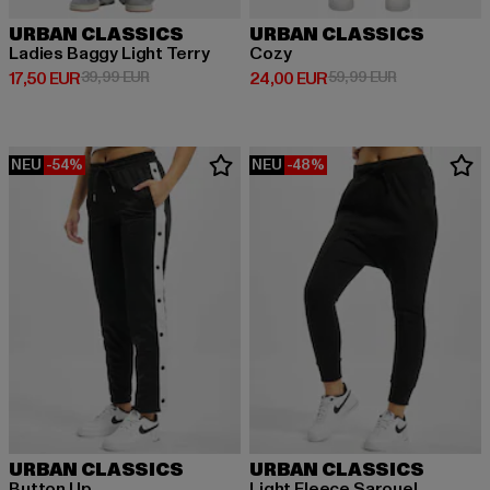
URBAN CLASSICS
URBAN CLASSICS
Ladies Baggy Light Terry
Cozy
Derzeitiger Preis: 17,50 EUR
Aktionspreis: 39,99 EUR
Derzeitiger Preis: 24,00 EUR
Aktionspreis:
17,50 EUR
39,99 EUR
24,00 EUR
59,99 EUR
NEU
-54%
NEU
-48%
URBAN CLASSICS
URBAN CLASSICS
Button Up
Light Fleece Sarouel