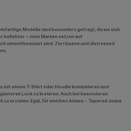
infarbige Modelle sind besonders gefragt, da sie sich
 beliebter – viele Marken setzen auf
auch umweltbewusst sind. Zerrissene und distressed
en.
mlos mit einem T-Shirt oder Hoodie kombinieren und
eganteren Look zu kreieren. Auch bei besonderen
zu erzielen. Egal, für welchen Anlass – Tapered Jeans