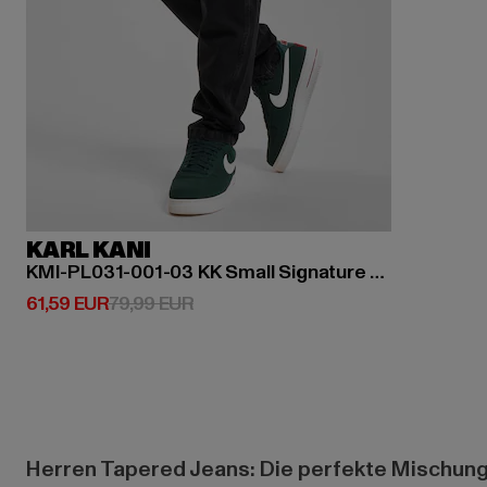
KARL KANI
KMI-PL031-001-03 KK Small Signature Tapered Five Pocket Denim
Derzeitiger Preis: 61,59 EUR
Aktionspreis: 79,99 EUR
61,59 EUR
79,99 EUR
Herren Tapered Jeans: Die perfekte Mischung