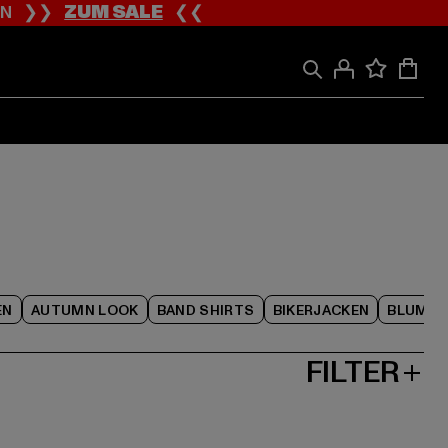
ION ❯❯
ZUM SALE
❮❮
EN
AUTUMN LOOK
BAND SHIRTS
BIKERJACKEN
BLUME
FILTER