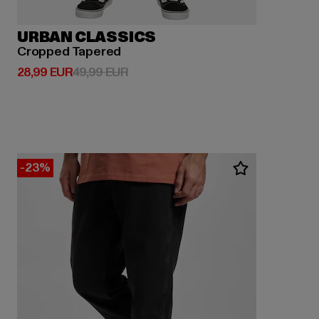
URBAN CLASSICS
Cropped Tapered
Derzeitiger Preis: 28,99 EUR
Aktionspreis: 49,99 EUR
28,99 EUR
49,99 EUR
-23%