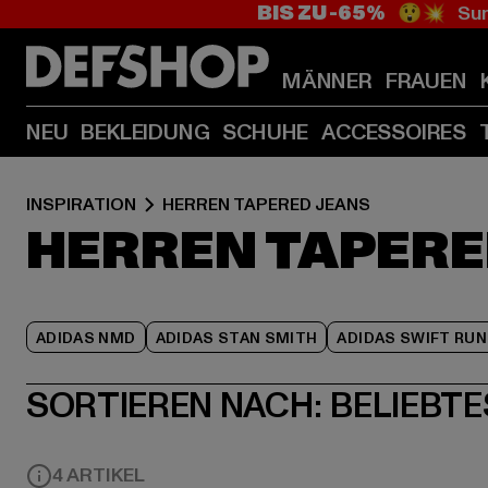
BIS ZU -65%
😲💥 Sum
MÄNNER
FRAUEN
NEU
BEKLEIDUNG
SCHUHE
ACCESSOIRES
INSPIRATION
HERREN TAPERED JEANS
HERREN TAPERE
ADIDAS NMD
ADIDAS STAN SMITH
ADIDAS SWIFT RUN
SORTIEREN NACH:
BELIEBTE
4 ARTIKEL