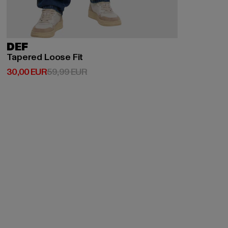
DEF
Tapered Loose Fit
Derzeitiger Preis: 30,00 EUR
Aktionspreis: 59,99 EUR
30,00 EUR
59,99 EUR