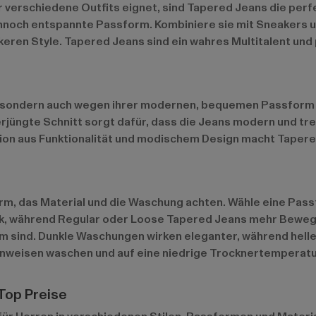
ür verschiedene Outfits eignet, sind Tapered Jeans die perf
och entspannte Passform. Kombiniere sie mit Sneakers und
ren Style. Tapered Jeans sind ein wahres Multitalent und 
it, sondern auch wegen ihrer modernen, bequemen Passform 
erjüngte Schnitt sorgt dafür, dass die Jeans modern und tr
ion aus Funktionalität und modischem Design macht Taper
m, das Material und die Waschung achten. Wähle eine Passfo
, während Regular oder Loose Tapered Jeans mehr Bewegun
m sind. Dunkle Waschungen wirken eleganter, während hell
hinweisen waschen und auf eine niedrige Trocknertemperatu
Top Preise