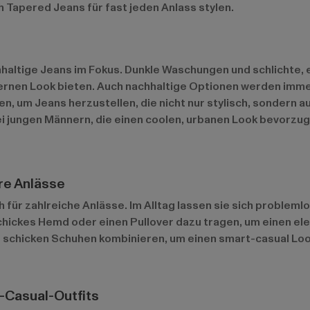
 Tapered Jeans für fast jeden Anlass stylen.
haltige Jeans im Fokus. Dunkle Waschungen und schlichte, e
ernen Look bieten. Auch nachhaltige Optionen werden immer
, um Jeans herzustellen, die nicht nur stylisch, sondern 
i jungen Männern, die einen coolen, urbanen Look bevorzug
re Anlässe
ch für zahlreiche Anlässe. Im Alltag lassen sie sich proble
schickes Hemd oder einen Pullover dazu tragen, um einen el
 schicken Schuhen kombinieren, um einen smart-casual Look 
t-Casual-Outfits