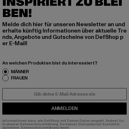
INSPIRIERT ZU BLEI
BEN!
Melde dich hier für unseren Newsletter an und
erhalte künftig Informationen über aktuelle Tre
nds, Angebote und Gutscheine von DefShop p
er E-Mail!
An welchen Produkten bist du interessiert?
MÄNNER
FRAUEN
E-MAIL
ANMELDEN
Informationen dazu, wie DefShop mit Deinen Daten umgeht, findest Du
in unserer Datenschutzerklärung. Du kannst Dich jederzeit kostenfei
abmelden.
Datenschutzerklärung lesen.