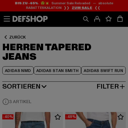
BIS ZU -65%
😲💥 Summer Sale Reloaded — absolute
Zum
Zum
Zum
RABATTESKALATION ❯❯
ZUM SALE
❮❮
Inhalt
Fußzeile
Produktraster
springen
springen
springen
ZURÜCK
HERREN TAPERED
JEANS
ADIDAS NMD
ADIDAS STAN SMITH
ADIDAS SWIFT RUN
SORTIEREN
FILTER
BELIEBTESTE
3 ARTIKEL
-40%
-48%