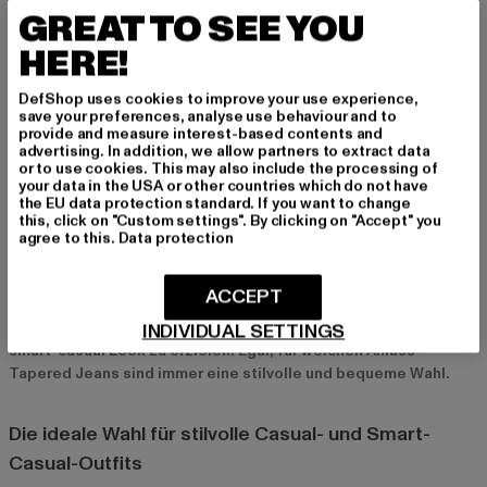
besonders bei jungen Männern, die einen coolen, urbanen Look
GREAT TO SEE YOU
bevorzugen.
HERE!
Tapered Jeans für verschiedene Anlässe
DefShop uses cookies to improve your use experience,
save your preferences, analyse use behaviour and to
Perfekt für den Alltag, das Büro oder besondere
provide and measure interest-based contents and
advertising. In addition, we allow partners to extract data
Anlässe
or to use cookies. This may also include the processing of
your data in the USA or other countries which do not have
Tapered Jeans sind unglaublich vielseitig und eignen sich für
the EU data protection standard. If you want to change
zahlreiche Anlässe. Im Alltag lassen sie sich problemlos mit
this, click on "Custom settings". By clicking on "Accept" you
einem T-Shirt oder Hoodie kombinieren und bieten maximalen
agree to this.
Data protection
Komfort. Für das Büro kannst du ein schickes Hemd oder einen
Pullover dazu tragen, um einen eleganteren Look zu kreieren.
ACCEPT
Auch bei besonderen Anlässen kannst du Tapered Jeans mit
INDIVIDUAL SETTINGS
einem Blazer und schicken Schuhen kombinieren, um einen
smart-casual Look zu erzielen. Egal, für welchen Anlass –
Tapered Jeans sind immer eine stilvolle und bequeme Wahl.
Die ideale Wahl für stilvolle Casual- und Smart-
Casual-Outfits