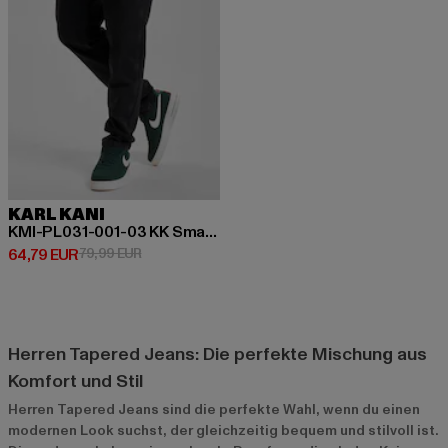
KARL KANI
KMI-PL031-001-03 KK Small Signature Tapered Five Pocket Denim
Derzeitiger Preis: 64,79 EUR
Aktionspreis: 79,99 EUR
64,79 EUR
79,99 EUR
Herren Tapered Jeans: Die perfekte Mischung aus
Komfort und Stil
Herren Tapered Jeans sind die perfekte Wahl, wenn du einen
modernen Look suchst, der gleichzeitig bequem und stilvoll ist.