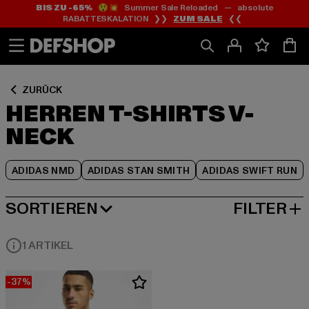
BIS ZU -65%
😲💥 Summer Sale Reloaded — absolute
Zum
Zum
Zum
RABATTESKALATION ❯❯
ZUM SALE
❮❮
Inhalt
Fußzeile
Produktraster
springen
springen
springen
ZURÜCK
HERREN T-SHIRTS V-
NECK
ADIDAS NMD
ADIDAS STAN SMITH
ADIDAS SWIFT RUN
SORTIEREN
FILTER
BELIEBTESTE
1 ARTIKEL
-37%