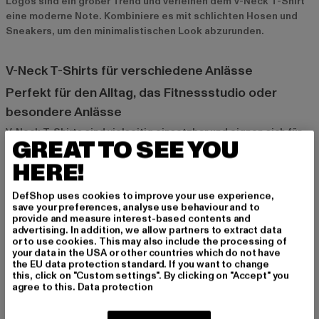
Logos sind ein großer Trend und verleihen dem V-Neck T-Shirt
eine moderne Note. Kombiniere es mit schlichten Hosen und
Sneakers, um den minimalistischen Look abzurunden.
V-Neck T-Shirts für verschiedene Anlässe
Perfekt für den Alltag, das Fitnessstudio oder
besondere Anlässe
V-Neck T-Shirts sind vielseitig einsetzbar und eignen sich für
GREAT TO SEE YOU
eine Vielzahl von Anlässen. Im Alltag lassen sie sich mühelos
mit Jeans oder Shorts kombinieren und bieten einen
HERE!
entspannten, aber stilvollen Look. Im Fitnessstudio sorgen sie
für Komfort und Bewegungsfreiheit. Bei besonderen Anlässen
DefShop uses cookies to improve your use experience,
kannst du ein V-Neck T-Shirt mit einem Sakko und eleganten
save your preferences, analyse use behaviour and to
provide and measure interest-based contents and
Schuhen tragen, um einen smarten, modernen Look zu kreieren.
advertising. In addition, we allow partners to extract data
Egal für welchen Anlass – V-Neck T-Shirts sind eine stilvolle
or to use cookies. This may also include the processing of
und flexible Wahl.
your data in the USA or other countries which do not have
the EU data protection standard. If you want to change
this, click on "Custom settings". By clicking on "Accept" you
agree to this.
Data protection
Die ideale Wahl für stilvolle und schlichte Outfits
Wenn du auf der Suche nach einem stilvollen und dennoch