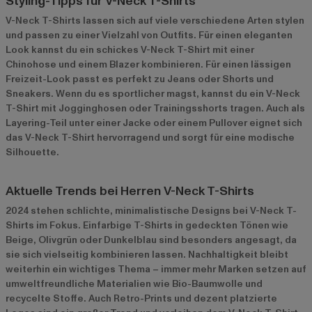
Styling-Tipps für V-Neck T-Shirts
V-Neck T-Shirts lassen sich auf viele verschiedene Arten stylen
und passen zu einer Vielzahl von Outfits. Für einen eleganten
Look kannst du ein schickes V-Neck T-Shirt mit einer
Chinohose und einem Blazer kombinieren. Für einen lässigen
Freizeit-Look passt es perfekt zu Jeans oder Shorts und
Sneakers. Wenn du es sportlicher magst, kannst du ein V-Neck
T-Shirt mit Jogginghosen oder Trainingsshorts tragen. Auch als
Layering-Teil unter einer Jacke oder einem Pullover eignet sich
das V-Neck T-Shirt hervorragend und sorgt für eine modische
Silhouette.
Aktuelle Trends bei Herren V-Neck T-Shirts
2024 stehen schlichte, minimalistische Designs bei V-Neck T-
Shirts im Fokus. Einfarbige T-Shirts in gedeckten Tönen wie
Beige, Olivgrün oder Dunkelblau sind besonders angesagt, da
sie sich vielseitig kombinieren lassen. Nachhaltigkeit bleibt
weiterhin ein wichtiges Thema – immer mehr Marken setzen auf
umweltfreundliche Materialien wie Bio-Baumwolle und
recycelte Stoffe. Auch Retro-Prints und dezent platzierte