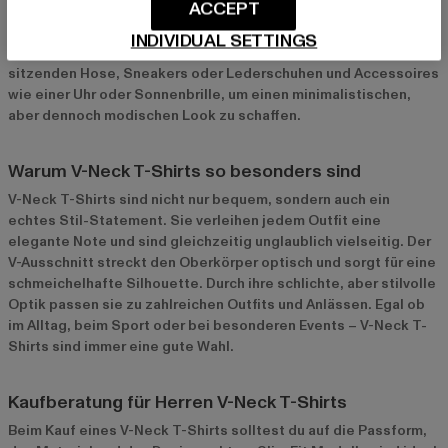
ACCEPT
schlichten Outfit bist, ist das V-Neck T-Shirt die perfekte Wahl.
Es bietet genügend Flexibilität, um sowohl lässige als auch
INDIVIDUAL SETTINGS
elegante Outfits zu kreieren. Kombiniere es mit einer gut
sitzenden Hose, Sneakers oder Lederschuhen und Accessoires
wie einer Uhr oder Sonnenbrille, um einen minimalistischen,
aber dennoch modischen Look zu schaffen.
Warum V-Neck T-Shirts so besonders sind
V-Neck T-Shirts sind nicht nur bequem, sondern auch ein
echtes Stil-Statement. Sie verleihen jedem Outfit eine
elegante Note und sind gleichzeitig unglaublich vielseitig. Der
V-Ausschnitt streckt den Oberkörper optisch und sorgt für eine
schmeichelhafte Silhouette. Durch ihre schlichte, aber stilvolle
Optik passen sie zu zahlreichen Outfits und Anlässen. Egal ob
im Alltag, beim Sport oder bei besonderen Events – V-Neck T-
Shirts sind immer eine gute Wahl.
Kaufberatung für Herren V-Neck T-Shirts
Beim Kauf eines V-Neck T-Shirts solltest du auf die Passform,