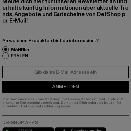
Melde dich hier für unseren Newsletter an und
erhalte künftig Informationen über aktuelle Tre
nds, Angebote und Gutscheine von DefShop p
er E-Mail!
An welchen Produkten bist du interessiert?
MÄNNER
FRAUEN
E-MAIL
ANMELDEN
Informationen dazu, wie DefShop mit Deinen Daten umgeht, findest Du
in unserer Datenschutzerklärung. Du kannst Dich jederzeit kostenfei
abmelden.
Datenschutzerklärung lesen.
Play market
App store