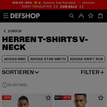
BIS ZU -65%
😲💥 Summer Sale Reloaded — absolute
Zum
Zum
Zum
RABATTESKALATION ❯❯
ZUM SALE
❮❮
Inhalt
Fußzeile
Produktraster
springen
springen
springen
ZURÜCK
HERREN T-SHIRTS V-
NECK
ADIDAS NMD
ADIDAS STAN SMITH
ADIDAS SWIFT RUN
SORTIEREN
FILTER
BELIEBTESTE
16 ARTIKEL
-38%
NEU
-47%