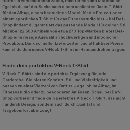
Herren in verschiedenen Stilen, Passformen und Materialien.
Egal ob du auf der Suche nach einem schlichten Basic-T-Shirt
für den Alltag, einem bedruckten Modell für die Freizeit oder
einem sportlichen T-Shirt für das Fitnessstudio bist – bei Def-
Shop findest du garantiert das passende Modell für deinen Stil.
Mit über 22.500 Artikeln von etwa 270 Top-Marken bietet Def-
Shop eine riesige Auswahl an hochwertigen und modischen
Produkten. Dank schneller Lieferzeiten und attraktiver Preise
kannst du dein neues V-Neck T-Shirt im Handumdrehen tragen.
Finde dein perfektes V-Neck T-Shirt
V-Neck T-Shirts sind die perfekte Ergänzung für jede
Garderobe. Sie bieten Komfort, Stil und Vielseitigkeit und
passen zu einer Vielzahl von Outfits – egal ob im Alltag, im
Fitnessstudio oder zu besonderen Anlässen. Schau bei Def-
Shop vorbei und finde dein perfektes V-Neck T-Shirt, das nicht
nur durch Design, sondern auch durch Qualität und
Tragekomfort überzeugt!