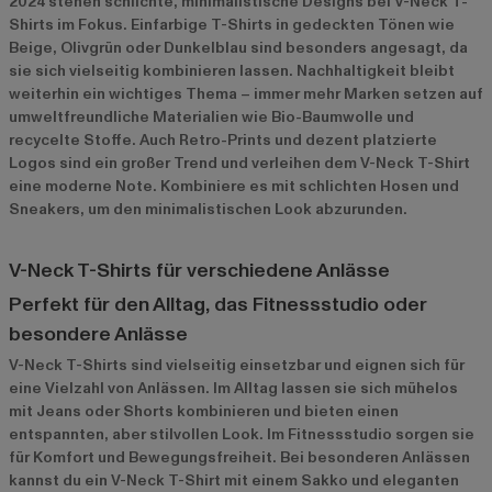
2024 stehen schlichte, minimalistische Designs bei V-Neck T-
Shirts im Fokus. Einfarbige T-Shirts in gedeckten Tönen wie
Beige, Olivgrün oder Dunkelblau sind besonders angesagt, da
sie sich vielseitig kombinieren lassen. Nachhaltigkeit bleibt
weiterhin ein wichtiges Thema – immer mehr Marken setzen auf
umweltfreundliche Materialien wie Bio-Baumwolle und
recycelte Stoffe. Auch Retro-Prints und dezent platzierte
Logos sind ein großer Trend und verleihen dem V-Neck T-Shirt
eine moderne Note. Kombiniere es mit schlichten Hosen und
Sneakers, um den minimalistischen Look abzurunden.
V-Neck T-Shirts für verschiedene Anlässe
Perfekt für den Alltag, das Fitnessstudio oder
besondere Anlässe
V-Neck T-Shirts sind vielseitig einsetzbar und eignen sich für
eine Vielzahl von Anlässen. Im Alltag lassen sie sich mühelos
mit Jeans oder Shorts kombinieren und bieten einen
entspannten, aber stilvollen Look. Im Fitnessstudio sorgen sie
für Komfort und Bewegungsfreiheit. Bei besonderen Anlässen
kannst du ein V-Neck T-Shirt mit einem Sakko und eleganten