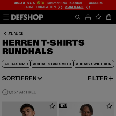
BIS ZU -65%
😲💥 Summer Sale Reloaded — absolute
Zum
Zum
Zum
RABATTESKALATION ❯❯
ZUM SALE
❮❮
Inhalt
Fußzeile
Produktraster
springen
springen
springen
ZURÜCK
HERREN T-SHIRTS
RUNDHALS
ADIDAS NMD
ADIDAS STAN SMITH
ADIDAS SWIFT RUN
SORTIEREN
FILTER
NEUESTE
1,357 ARTIKEL
NEU