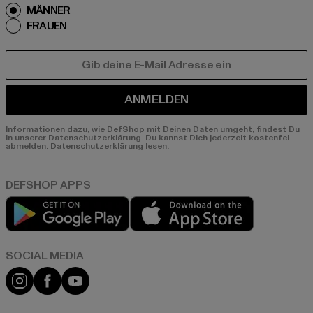
MÄNNER
FRAUEN
E-MAIL
ANMELDEN
Informationen dazu, wie DefShop mit Deinen Daten umgeht, findest Du
in unserer Datenschutzerklärung. Du kannst Dich jederzeit kostenfei
abmelden.
Datenschutzerklärung lesen.
Play market
App store
Instagram
Facebook
YouTube