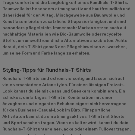
Tragekomfort und die Langlebigkeit eines Rundhals-T-Shirts.
Baumwolle ist besonders atmungsaktiv und hautfreundlich und
daher ideal für den Alltag. Mischgewebe aus Baumwolle und
Kunstfasern bieten zusätzliche Strapazierfähigkeit und sind
besonders pflegeleicht. Immer mehr Marken setzen auch auf
nachhaltige Materialien wie Bio-Baumwolle oder recycelte
Stoffe, um umweltfreundliche Alternativen anzubieten. Achte
darauf, dein T-Shirt gemäß den Pflegehinweisen zu waschen,
um seine Form und Farbe lange zu erhalten.
Styling-Tipps für Rundhals-T-Shirts
Rundhals-T-Shirts sind extrem vielseitig und lassen sich auf
viele verschiedene Arten stylen. Für einen lässigen Freizeit-
Look kannst du sie mit Jeans und Sneakers kombinieren. Ein
schickes, einfarbiges T-Shirt in Kombination mit einer
Anzughose und eleganten Schuhen eignet sich hervorragend
für den Business-Casual-Look im Büro. Für sportliche
Aktivitäten kannst du ein atmungsaktives T-Shirt mit Shorts
und Sportschuhen tragen. Wenn es kälter wird, kannst du dein
Rundhals-T-Shirt unter einer Jacke oder einem Pullover tragen,