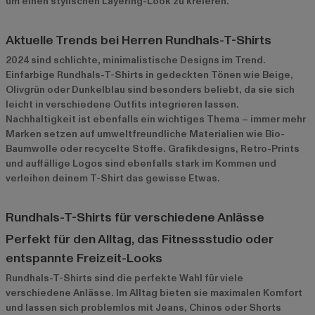
um einen stylischen Layering-Look zu kreieren.
Aktuelle Trends bei Herren Rundhals-T-Shirts
2024 sind schlichte, minimalistische Designs im Trend.
Einfarbige Rundhals-T-Shirts in gedeckten Tönen wie Beige,
Olivgrün oder Dunkelblau sind besonders beliebt, da sie sich
leicht in verschiedene Outfits integrieren lassen.
Nachhaltigkeit ist ebenfalls ein wichtiges Thema – immer mehr
Marken setzen auf umweltfreundliche Materialien wie Bio-
Baumwolle oder recycelte Stoffe. Grafikdesigns, Retro-Prints
und auffällige Logos sind ebenfalls stark im Kommen und
verleihen deinem T-Shirt das gewisse Etwas.
Rundhals-T-Shirts für verschiedene Anlässe
Perfekt für den Alltag, das Fitnessstudio oder
entspannte Freizeit-Looks
Rundhals-T-Shirts sind die perfekte Wahl für viele
verschiedene Anlässe. Im Alltag bieten sie maximalen Komfort
und lassen sich problemlos mit Jeans, Chinos oder Shorts