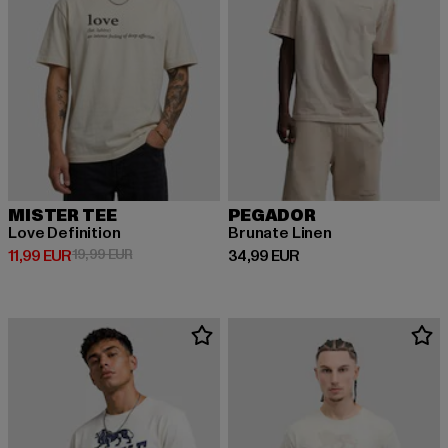
MISTER TEE
PEGADOR
Love Definition
Brunate Linen
Derzeitiger Preis: 11,99 EUR
Aktionspreis: 19,99 EUR
Derzeitiger Preis: 34,99 EUR
11,99 EUR
19,99 EUR
34,99 EUR