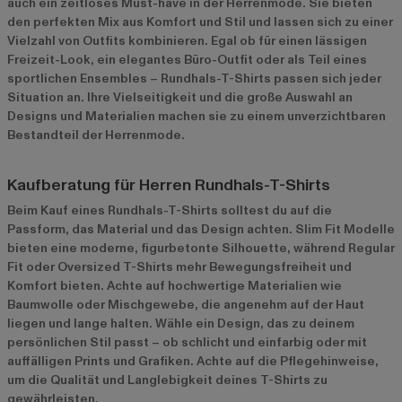
auch ein zeitloses Must-have in der Herrenmode. Sie bieten
den perfekten Mix aus Komfort und Stil und lassen sich zu einer
Vielzahl von Outfits kombinieren. Egal ob für einen lässigen
Freizeit-Look, ein elegantes Büro-Outfit oder als Teil eines
sportlichen Ensembles – Rundhals-T-Shirts passen sich jeder
Situation an. Ihre Vielseitigkeit und die große Auswahl an
Designs und Materialien machen sie zu einem unverzichtbaren
Bestandteil der Herrenmode.
Kaufberatung für Herren Rundhals-T-Shirts
Beim Kauf eines Rundhals-T-Shirts solltest du auf die
Passform, das Material und das Design achten. Slim Fit Modelle
bieten eine moderne, figurbetonte Silhouette, während Regular
Fit oder Oversized T-Shirts mehr Bewegungsfreiheit und
Komfort bieten. Achte auf hochwertige Materialien wie
Baumwolle oder Mischgewebe, die angenehm auf der Haut
liegen und lange halten. Wähle ein Design, das zu deinem
persönlichen Stil passt – ob schlicht und einfarbig oder mit
auffälligen Prints und Grafiken. Achte auf die Pflegehinweise,
um die Qualität und Langlebigkeit deines T-Shirts zu
gewährleisten.