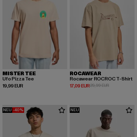
MISTER TEE
ROCAWEAR
Ufo Pizza Tee
Rocawear ROCROC T-Shirt
Derzeitiger Preis: 19,99 EUR
Derzeitiger Preis: 17,09 EUR
Aktionspreis: 
19,99 EUR
17,09 EUR
29,99 EUR
NEU
-40%
NEU