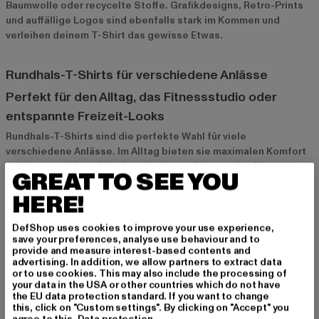
Baumwolle oder recycelte Stoffe. Grafikdesigns, Retro-Prints
und auffällige Logos sind ebenfalls stark im Kommen und
verleihen deinem T-Shirt das gewisse Etwas.
Rundhals-T-Shirts für verschiedene Anlässe
Perfekt für den Alltag, das Fitnessstudio oder
entspannte Freizeit-Looks
Rundhals-T-Shirts sind die perfekte Wahl für viele
verschiedene Anlässe. Im Alltag bieten sie maximalen Komfort
und lassen sich problemlos mit Jeans, Chinos oder Shorts
GREAT TO SEE YOU
kombinieren. Im Fitnessstudio sorgen sie für den richtigen
Tragekomfort und sind ideal für sportliche Aktivitäten. Auch für
HERE!
entspannte Freizeit-Looks sind Rundhals-T-Shirts ideal –
kombiniert mit einer lässigen Hose und Sneakers sind sie der
DefShop uses cookies to improve your use experience,
save your preferences, analyse use behaviour and to
perfekte Begleiter für einen Stadtbummel oder ein Treffen mit
provide and measure interest-based contents and
Freunden.
advertising. In addition, we allow partners to extract data
or to use cookies. This may also include the processing of
your data in the USA or other countries which do not have
Die ideale Wahl für schlichte, aber stilvolle Outfits
the EU data protection standard. If you want to change
this, click on "Custom settings". By clicking on "Accept" you
Rundhals-T-Shirts sind die perfekte Grundlage für schlichte,
agree to this.
Data protection