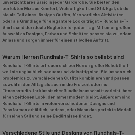
unverzichtbares Basic in jeder Garderobe. Sie bieten den
perfekten Mix aus Komfort, Vielseitigkeit und Stil. Egal, ob du
sie als Teil eines lässigen Outfits, für sportliche Aktivitäten
oder als Grundlage für elegantere Looks trägst – Rundhals-T-
Shirts sind der ideale Begleiter für jeden Tag. Mit einer großen
Auswahl an Designs, Farben und Schnitten passen sie zu jedem
Anlass und sorgen immer für einen stilvollen Auftritt.
Warum Herren Rundhals-T-Shirts so beliebt sind
Rundhals-T-Shirts erfreuen sich bei Herren großer Beliebtheit,
weil sie unglaublich bequem und vielseitig sind. Sie lassen sich
problemlos zu verschiedenen Outfits kombinieren und passen
sowohl in den Alltag als auch in die Freizeit oder ins
Fitnessstudio. Ihr klassischer Rundhalsausschnitt verleiht ihnen
einen zeitlosen Look, der immer modern bleibt. Außerdem sind
Rundhals-T-Shirts in vielen verschiedenen Designs und
Passformen erhältlich, sodass jeder Mann das perfekte Modell
für seinen Stil und seine Bedürfnisse findet.
Verschiedene Stile und Designs von Rundhals-T-