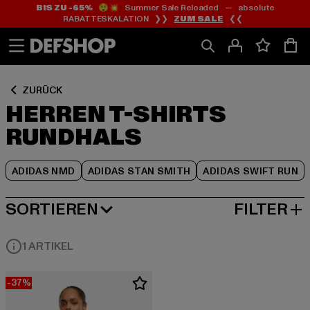
BIS ZU -65%
😲💥 Summer Sale Reloaded — absolute
Zum
Zum
Zum
RABATTESKALATION ❯❯
ZUM SALE
❮❮
Inhalt
Fußzeile
Produktraster
springen
springen
springen
ZURÜCK
HERREN T-SHIRTS
RUNDHALS
ADIDAS NMD
ADIDAS STAN SMITH
ADIDAS SWIFT RUN
SORTIEREN
FILTER
BELIEBTESTE
1 ARTIKEL
-37%