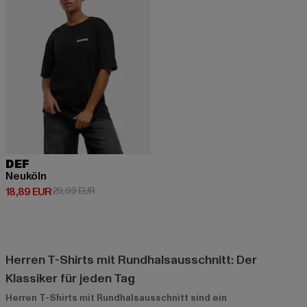
DEF
Neuköln
Derzeitiger Preis: 18,89 EUR
Aktionspreis: 29,99 EUR
18,89 EUR
29,99 EUR
Herren T-Shirts mit Rundhalsausschnitt: Der
Klassiker für jeden Tag
Herren T-Shirts mit Rundhalsausschnitt sind ein