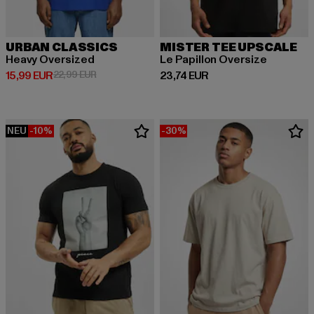
URBAN CLASSICS
MISTER TEE UPSCALE
Heavy Oversized
Le Papillon Oversize
Derzeitiger Preis: 15,99 EUR
Aktionspreis: 22,99 EUR
Derzeitiger Preis: 23,74 EUR
15,99 EUR
22,99 EUR
23,74 EUR
NEU
-10%
-30%