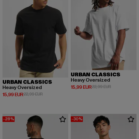
URBAN CLASSICS
Heavy Oversized
URBAN CLASSICS
Derzeitiger Preis: 15,99 EUR
Aktionspreis: 
15,99 EUR
22,99 EUR
Heavy Oversized
Derzeitiger Preis: 15,99 EUR
Aktionspreis: 22,99 EUR
15,99 EUR
22,99 EUR
-28%
-30%