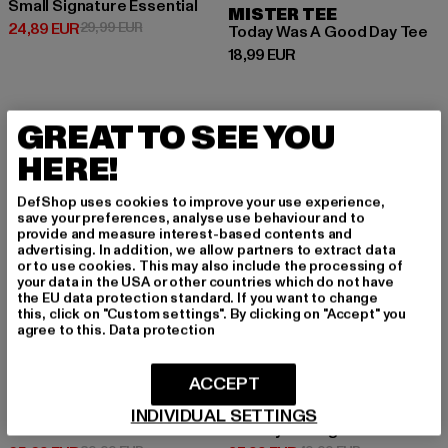
Small Signature Essential
MISTER TEE
Derzeitiger Preis: 24,89 EUR
Aktionspreis: 29,99 EUR
24,89 EUR
29,99 EUR
Today Was A Good Day Tee
Derzeitiger Preis: 18,99 EUR
18,99 EUR
GREAT TO SEE YOU
-27%
-24%
HERE!
DefShop uses cookies to improve your use experience,
save your preferences, analyse use behaviour and to
provide and measure interest-based contents and
advertising. In addition, we allow partners to extract data
or to use cookies. This may also include the processing of
your data in the USA or other countries which do not have
the EU data protection standard. If you want to change
this, click on "Custom settings". By clicking on "Accept" you
agree to this.
Data protection
ACCEPT
KARL KANI
ANOTHER COTTON LAB
INDIVIDUAL SETTINGS
3-Pack Essential
Sunday Driving Oversize