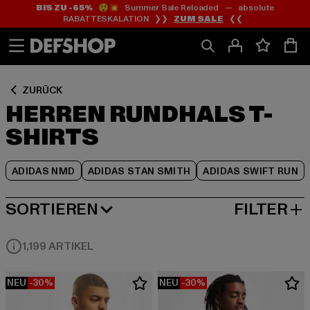
BIS ZU -65%
😲💥 Summer Sale Reloaded — absolute
Zum
Zum
Zum
RABATTESKALATION ❯❯
ZUM SALE
❮❮
Inhalt
Fußzeile
Produktraster
springen
springen
springen
ZURÜCK
HERREN RUNDHALS T-
SHIRTS
ADIDAS NMD
ADIDAS STAN SMITH
ADIDAS SWIFT RUN
SORTIEREN
FILTER
BELIEBTESTE
1,199 ARTIKEL
NEU
-30%
NEU
-30%