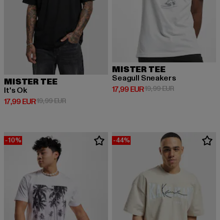
MISTER TEE
Seagull Sneakers
MISTER TEE
Derzeitiger Preis: 17,99 EUR
Aktionspreis: 1
17,99 EUR
19,99 EUR
It's Ok
Derzeitiger Preis: 17,99 EUR
Aktionspreis: 19,99 EUR
17,99 EUR
19,99 EUR
-10%
-44%