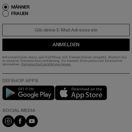
MÄNNER
FRAUEN
E-MAIL
ANMELDEN
Informationen dazu, wie DefShop mit Deinen Daten umgeht, findest Du
in unserer Datenschutzerklärung. Du kannst Dich jederzeit kostenfei
abmelden.
Datenschutzerklärung lesen.
Play market
App store
Instagram
Facebook
YouTube