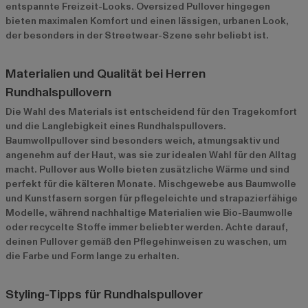
entspannte Freizeit-Looks. Oversized Pullover hingegen
bieten maximalen Komfort und einen lässigen, urbanen Look,
der besonders in der Streetwear-Szene sehr beliebt ist.
Materialien und Qualität bei Herren
Rundhalspullovern
Die Wahl des Materials ist entscheidend für den Tragekomfort
und die Langlebigkeit eines Rundhalspullovers.
Baumwollpullover sind besonders weich, atmungsaktiv und
angenehm auf der Haut, was sie zur idealen Wahl für den Alltag
macht. Pullover aus Wolle bieten zusätzliche Wärme und sind
perfekt für die kälteren Monate. Mischgewebe aus Baumwolle
und Kunstfasern sorgen für pflegeleichte und strapazierfähige
Modelle, während nachhaltige Materialien wie Bio-Baumwolle
oder recycelte Stoffe immer beliebter werden. Achte darauf,
deinen Pullover gemäß den Pflegehinweisen zu waschen, um
die Farbe und Form lange zu erhalten.
Styling-Tipps für Rundhalspullover