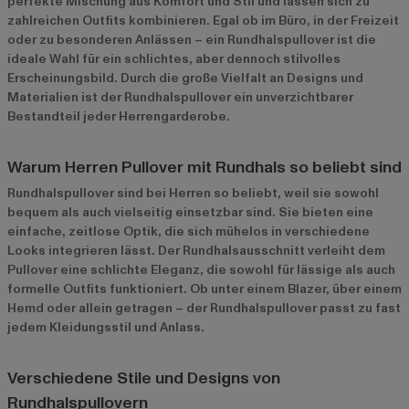
perfekte Mischung aus Komfort und Stil und lassen sich zu
zahlreichen Outfits kombinieren. Egal ob im Büro, in der Freizeit
oder zu besonderen Anlässen – ein Rundhalspullover ist die
ideale Wahl für ein schlichtes, aber dennoch stilvolles
Erscheinungsbild. Durch die große Vielfalt an Designs und
Materialien ist der Rundhalspullover ein unverzichtbarer
Bestandteil jeder Herrengarderobe.
Warum Herren Pullover mit Rundhals so beliebt sind
Rundhalspullover sind bei Herren so beliebt, weil sie sowohl
bequem als auch vielseitig einsetzbar sind. Sie bieten eine
einfache, zeitlose Optik, die sich mühelos in verschiedene
Looks integrieren lässt. Der Rundhalsausschnitt verleiht dem
Pullover eine schlichte Eleganz, die sowohl für lässige als auch
formelle Outfits funktioniert. Ob unter einem Blazer, über einem
Hemd oder allein getragen – der Rundhalspullover passt zu fast
jedem Kleidungsstil und Anlass.
Verschiedene Stile und Designs von
Rundhalspullovern