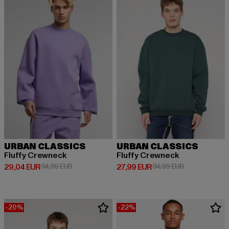
URBAN CLASSICS
URBAN CLASSICS
Fluffy Crewneck
Fluffy Crewneck
Derzeitiger Preis: 29,04 EUR
Aktionspreis: 34,99 EUR
Derzeitiger Preis: 27,99 EUR
Aktionspreis: 
29,04 EUR
34,99 EUR
27,99 EUR
34,99 EUR
-20%
-22%