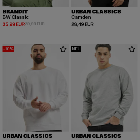
BRANDIT
URBAN CLASSICS
BW Classic
Camden
Derzeitiger Preis: 35,99 EUR
Aktionspreis: 39,99 EUR
Derzeitiger Preis: 28,49 EUR
35,99 EUR
39,99 EUR
28,49 EUR
-10%
NEU
URBAN CLASSICS
URBAN CLASSICS