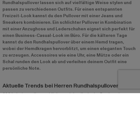
Rundhalspullover lassen sich auf vielfältige Weise stylen und
passen zu verschiedenen Outfits. Für einen entspannten
Freizeit-Look kannst du den Pullover mit einer Jeans und
Sneakers kombinieren. Ein schlichter Pullover in Kombination
mit einer Anzughose und Lederschuhen eignet sich perfekt für
einen Business-Casual-Look im Büro. Für die kälteren Tage
kannst du den Rundhalspullover über einem Hemd tragen,
wobei der Hemdkragen hervorblitzt, um einen eleganten Touch
zu erzeugen. Accessoires wie eine Uhr, eine Mütze oder ein
Schal runden den Look ab und verleihen deinem Outfit eine
persönliche Note.
Aktuelle Trends bei Herren Rundhalspullovern
2024 sind vor allem schlichte, minimalistische Designs im
Trend. Einfarbige Rundhalspullover in gedeckten Tönen wie
Beige, Olivgrün oder Dunkelblau sind besonders gefragt, da sie
sich leicht mit verschiedenen Outfits kombinieren lassen.
Nachhaltigkeit ist ebenfalls ein großes Thema – viele Marken
setzen auf umweltfreundliche Materialien wie Bio-Baumwolle
oder recycelte Fasern. Auch Strickmuster und Texturen sind im