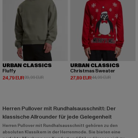
URBAN CLASSICS
URBAN CLASSICS
Fluffy
Christmas Sweater
Derzeitiger Preis: 24,79 EUR
Aktionspreis: 39,99 EUR
Derzeitiger Preis: 27,89 EUR
Aktionspreis: 
24,79 EUR
39,99 EUR
27,89 EUR
44,99 EUR
Herren Pullover mit Rundhalsausschnitt: Der
klassische Allrounder für jede Gelegenheit
Herren Pullover mit Rundhalsausschnitt gehören zu den
absoluten Klassikern in der Herrenmode. Sie bieten eine