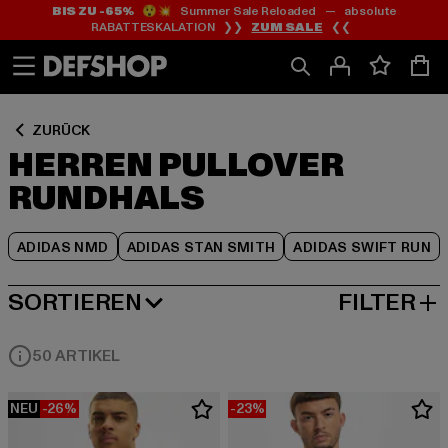
BIS ZU -65%
😲💥 Summer Sale Reloaded — absolute
Zum
Zum
Zum
RABATTESKALATION ❯❯
ZUM SALE
❮❮
Inhalt
Fußzeile
Produktraster
springen
springen
springen
ZURÜCK
HERREN PULLOVER
RUNDHALS
ADIDAS NMD
ADIDAS STAN SMITH
ADIDAS SWIFT RUN
SORTIEREN
FILTER
BELIEBTESTE
50 ARTIKEL
NEU
-26%
-23%