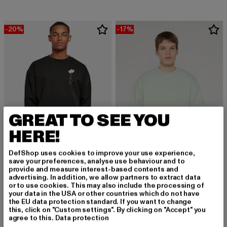
-20%
-17%
GREAT TO SEE YOU
HERE!
DefShop uses cookies to improve your use experience,
save your preferences, analyse use behaviour and to
provide and measure interest-based contents and
MERCHCODE
advertising. In addition, we allow partners to extract data
Love In The Air
URBAN CLASSICS
or to use cookies. This may also include the processing of
Derzeitiger Preis: 35,99 EUR
Aktionspreis: 44,99 EUR
35,99 EUR
44,99 EUR
Fluffy
your data in the USA or other countries which do not have
the EU data protection standard. If you want to change
Derzeitiger Preis: 29,04 EUR
Aktionspreis:
29,04 EUR
34,99 EUR
this, click on "Custom settings". By clicking on "Accept" you
agree to this.
Data protection