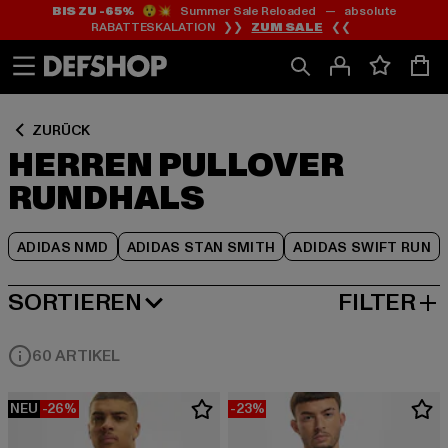
BIS ZU -65%
😲💥 Summer Sale Reloaded — absolute
Zum
Zum
Zum
RABATTESKALATION ❯❯
ZUM SALE
❮❮
Inhalt
Fußzeile
Produktraster
springen
springen
springen
ZURÜCK
HERREN PULLOVER
RUNDHALS
ADIDAS NMD
ADIDAS STAN SMITH
ADIDAS SWIFT RUN
SORTIEREN
FILTER
BELIEBTESTE
60 ARTIKEL
NEU
-26%
-23%