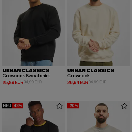
URBAN CLASSICS
URBAN CLASSICS
Crewneck Sweatshirt
Crewneck
Derzeitiger Preis: 25,89 EUR
Aktionspreis: 34,99 EUR
Derzeitiger Preis: 26,94 EUR
Aktionspreis:
25,89 EUR
34,99 EUR
26,94 EUR
34,99 EUR
NEU
-43%
-20%