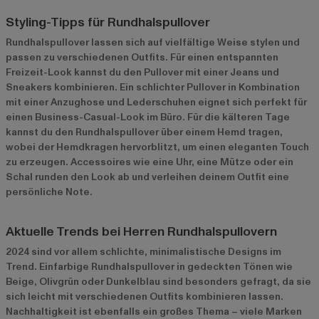
Styling-Tipps für Rundhalspullover
Rundhalspullover lassen sich auf vielfältige Weise stylen und
passen zu verschiedenen Outfits. Für einen entspannten
Freizeit-Look kannst du den Pullover mit einer Jeans und
Sneakers kombinieren. Ein schlichter Pullover in Kombination
mit einer Anzughose und Lederschuhen eignet sich perfekt für
einen Business-Casual-Look im Büro. Für die kälteren Tage
kannst du den Rundhalspullover über einem Hemd tragen,
wobei der Hemdkragen hervorblitzt, um einen eleganten Touch
zu erzeugen. Accessoires wie eine Uhr, eine Mütze oder ein
Schal runden den Look ab und verleihen deinem Outfit eine
persönliche Note.
Aktuelle Trends bei Herren Rundhalspullovern
2024 sind vor allem schlichte, minimalistische Designs im
Trend. Einfarbige Rundhalspullover in gedeckten Tönen wie
Beige, Olivgrün oder Dunkelblau sind besonders gefragt, da sie
sich leicht mit verschiedenen Outfits kombinieren lassen.
Nachhaltigkeit ist ebenfalls ein großes Thema – viele Marken