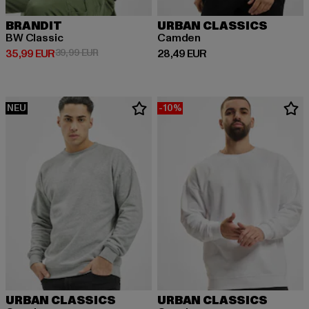
BRANDIT
URBAN CLASSICS
BW Classic
Camden
Derzeitiger Preis: 35,99 EUR
Aktionspreis: 39,99 EUR
Derzeitiger Preis: 28,49 EUR
35,99 EUR
39,99 EUR
28,49 EUR
NEU
-10%
URBAN CLASSICS
URBAN CLASSICS