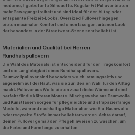
moderne, figurbetonte Silhouette. Regular Fit Pullover bieten
mehr Bewegungsfreiheit und sind ideal für den Alltag oder
entspannte Freizeit-Looks. Oversized Pullover hingegen
bieten maximalen Komfort und einen lässigen, urbanen Look,
der besonders in der Streetwear-Szene sehr beliebt ist.
Materialien und Qualität bei Herren
Rundhalspullovern
Die Wahl des Materials ist entscheidend für den Tragekomfort
und die Langlebigkeit eines Rundhalspullovers.
Baumwollpullover sind besonders weich, atmungsaktiv und
angenehm auf der Haut, was sie zur idealen Wahl für den Alltag
macht. Pullover aus Wolle bieten zusätzliche Wärme und sind
perfekt für die kälteren Monate. Mischgewebe aus Baumwolle
und Kunstfasern sorgen für pflegeleichte und strapazierfähige
Modelle, während nachhaltige Materialien wie Bio-Baumwolle
oder recycelte Stoffe immer beliebter werden. Achte darauf,
deinen Pullover gemäß den Pflegehinweisen zu waschen, um
die Farbe und Form lange zu erhalten.