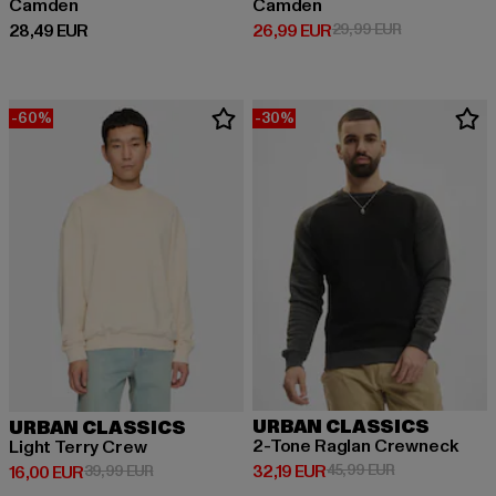
Camden
Camden
Derzeitiger Preis: 28,49 EUR
Derzeitiger Preis: 26,99 EUR
Aktionspreis:
28,49 EUR
26,99 EUR
29,99 EUR
-60%
-30%
URBAN CLASSICS
URBAN CLASSICS
2-Tone Raglan Crewneck
Light Terry Crew
Derzeitiger Preis: 32,19 EUR
Aktionspreis: 
32,19 EUR
45,99 EUR
Derzeitiger Preis: 16,00 EUR
Aktionspreis: 39,99 EUR
16,00 EUR
39,99 EUR