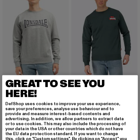
GREAT TO SEE YOU
LONSDALE LONDON
LONSDALE LONDON
Berger Lp181
Lympstone
HERE!
Derzeitiger Preis: 48,94 EUR
Aktionspreis: 54,99 EUR
Derzeitiger Preis: 40,49 EUR
Aktionspreis:
48,94 EUR
54,99 EUR
40,49 EUR
44,99 EUR
DefShop uses cookies to improve your use experience,
save your preferences, analyse use behaviour and to
provide and measure interest-based contents and
advertising. In addition, we allow partners to extract data
or to use cookies. This may also include the processing of
Herren Pullover mit Rundhalsausschnitt: Der
your data in the USA or other countries which do not have
the EU data protection standard. If you want to change
klassische Allrounder für jede Gelegenheit
this, click on "Custom settings". By clicking on "Accept" you