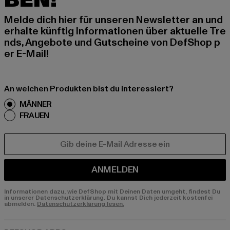
BEN!
Melde dich hier für unseren Newsletter an und
erhalte künftig Informationen über aktuelle Tre
nds, Angebote und Gutscheine von DefShop p
er E-Mail!
An welchen Produkten bist du interessiert?
MÄNNER
FRAUEN
E-MAIL
ANMELDEN
Informationen dazu, wie DefShop mit Deinen Daten umgeht, findest Du
in unserer Datenschutzerklärung. Du kannst Dich jederzeit kostenfei
abmelden.
Datenschutzerklärung lesen.