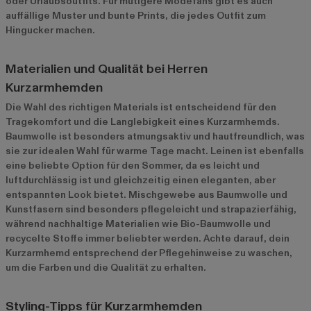
oder Urlaubsoutfits. Für mutigere Modefans gibt es auch
auffällige Muster und bunte Prints, die jedes Outfit zum
Hingucker machen.
Materialien und Qualität bei Herren
Kurzarmhemden
Die Wahl des richtigen Materials ist entscheidend für den
Tragekomfort und die Langlebigkeit eines Kurzarmhemds.
Baumwolle ist besonders atmungsaktiv und hautfreundlich, was
sie zur idealen Wahl für warme Tage macht. Leinen ist ebenfalls
eine beliebte Option für den Sommer, da es leicht und
luftdurchlässig ist und gleichzeitig einen eleganten, aber
entspannten Look bietet. Mischgewebe aus Baumwolle und
Kunstfasern sind besonders pflegeleicht und strapazierfähig,
während nachhaltige Materialien wie Bio-Baumwolle und
recycelte Stoffe immer beliebter werden. Achte darauf, dein
Kurzarmhemd entsprechend der Pflegehinweise zu waschen,
um die Farben und die Qualität zu erhalten.
Styling-Tipps für Kurzarmhemden