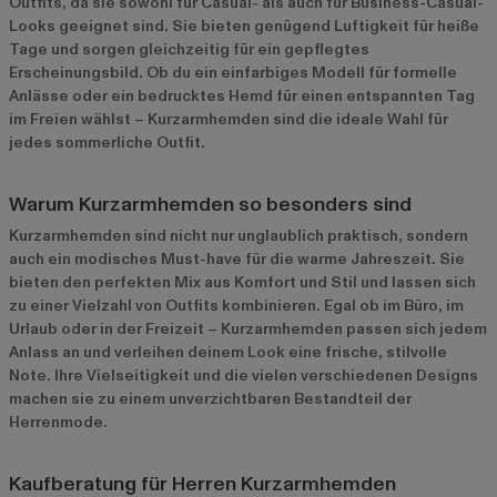
Outfits, da sie sowohl für Casual- als auch für Business-Casual-
Looks geeignet sind. Sie bieten genügend Luftigkeit für heiße
Tage und sorgen gleichzeitig für ein gepflegtes
Erscheinungsbild. Ob du ein einfarbiges Modell für formelle
Anlässe oder ein bedrucktes Hemd für einen entspannten Tag
im Freien wählst – Kurzarmhemden sind die ideale Wahl für
jedes sommerliche Outfit.
Warum Kurzarmhemden so besonders sind
Kurzarmhemden sind nicht nur unglaublich praktisch, sondern
auch ein modisches Must-have für die warme Jahreszeit. Sie
bieten den perfekten Mix aus Komfort und Stil und lassen sich
zu einer Vielzahl von Outfits kombinieren. Egal ob im Büro, im
Urlaub oder in der Freizeit – Kurzarmhemden passen sich jedem
Anlass an und verleihen deinem Look eine frische, stilvolle
Note. Ihre Vielseitigkeit und die vielen verschiedenen Designs
machen sie zu einem unverzichtbaren Bestandteil der
Herrenmode.
Kaufberatung für Herren Kurzarmhemden