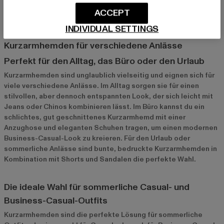
sitzende Hemden sind 2024 besonders gefragt und bieten
ACCEPT
maximale Bewegungsfreiheit und Komfort.
INDIVIDUAL SETTINGS
Kurzarmhemden für verschiedene Anlässe
Perfekt für den Alltag, das Büro oder den Urlaub
Kurzarmhemden sind unglaublich vielseitig und eignen sich für
viele verschiedene Anlässe. Im Alltag sorgen sie für einen
stilvollen, aber dennoch entspannten Look, der sich leicht mit
Jeans oder Chinos kombinieren lässt. Im Büro kannst du ein
schlichtes, gut geschnittenes Kurzarmhemd mit einer
Anzughose und eleganten Schuhen tragen, um einen modernen
Business-Casual-Look zu kreieren. Für den Urlaub oder
sommerliche Anlässe sind bunte, bedruckte Kurzarmhemden in
Kombination mit Shorts und Sandalen die perfekte Wahl.
Die ideale Wahl für sommerliche Casual- und
Business-Casual-Outfits
Kurzarmhemden sind die perfekte Lösung für sommerliche