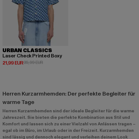
URBAN CLASSICS
Laser Check Printed Boxy
Derzeitiger Preis: 21,99 EUR
Aktionspreis: 39,99 EUR
21,99 EUR
39,99 EUR
Herren Kurzarmhemden: Der perfekte Begleiter für
warme Tage
Herren Kurzarmhemden sind der ideale Begleiter für die warme
Jahreszeit. Sie bieten die perfekte Kombination aus Stil und
Komfort und lassen sich zu einer Vielzahl von Anlässen tragen –
egal ob im Büro, im Urlaub oder in der Freizeit. Kurzarmhemden
sind lässig und dennoch elegant und verleihen deinem Look