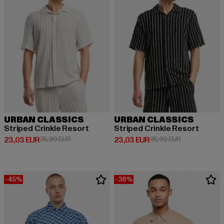
URBAN CLASSICS
URBAN CLASSICS
Striped Crinkle Resort
Striped Crinkle Resort
Derzeitiger Preis: 23,03 EUR
Aktionspreis: 35,99 EUR
Derzeitiger Preis: 23,03 EUR
Aktionspreis:
23,03 EUR
35,99 EUR
23,03 EUR
35,99 EUR
-45%
-38%