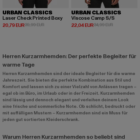
URBAN CLASSICS
URBAN CLASSICS
Laser Check Printed Boxy
Viscose Camp S/S
Derzeitiger Preis: 20,79 EUR
Aktionspreis: 39,99 EUR
Derzeitiger Preis: 22,04 EUR
Aktionspreis:
20,79 EUR
39,99 EUR
22,04 EUR
34,99 EUR
Herren Kurzarmhemden: Der perfekte Begleiter für
warme Tage
Herren Kurzarmhemden sind der ideale Begleiter für die warme
Jahreszeit. Sie bieten die perfekte Kombination aus Stil und
Komfort und lassen sich zu einer Vielzahl von Anlässen tragen –
egal ob im Büro, im Urlaub oder in der Freizeit. Kurzarmhemden
sind lässig und dennoch elegant und verleihen deinem Look
eine frische und sommerliche Note. Ob schlicht, bedruckt oder
mit auffälligen Mustern – Kurzarmhemden sind ein Muss für
jeden gut sortierten Kleiderschrank.
Warum Herren Kurzarmhemden so beliebt sind