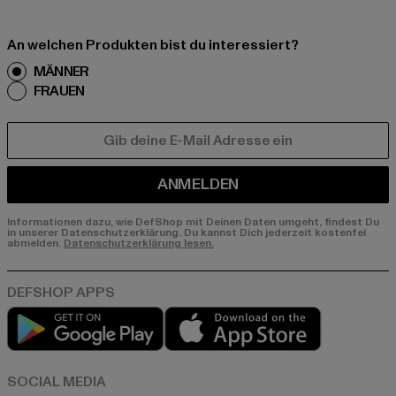
An welchen Produkten bist du interessiert?
MÄNNER
FRAUEN
E-MAIL
ANMELDEN
Informationen dazu, wie DefShop mit Deinen Daten umgeht, findest Du
in unserer Datenschutzerklärung. Du kannst Dich jederzeit kostenfei
abmelden.
Datenschutzerklärung lesen.
Play market
App store