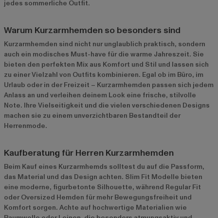
jedes sommerliche Outfit.
Warum Kurzarmhemden so besonders sind
Kurzarmhemden sind nicht nur unglaublich praktisch, sondern
auch ein modisches Must-have für die warme Jahreszeit. Sie
bieten den perfekten Mix aus Komfort und Stil und lassen sich
zu einer Vielzahl von Outfits kombinieren. Egal ob im Büro, im
Urlaub oder in der Freizeit – Kurzarmhemden passen sich jedem
Anlass an und verleihen deinem Look eine frische, stilvolle
Note. Ihre Vielseitigkeit und die vielen verschiedenen Designs
machen sie zu einem unverzichtbaren Bestandteil der
Herrenmode.
Kaufberatung für Herren Kurzarmhemden
Beim Kauf eines Kurzarmhemds solltest du auf die Passform,
das Material und das Design achten. Slim Fit Modelle bieten
eine moderne, figurbetonte Silhouette, während Regular Fit
oder Oversized Hemden für mehr Bewegungsfreiheit und
Komfort sorgen. Achte auf hochwertige Materialien wie
Baumwolle oder Leinen, die besonders atmungsaktiv und