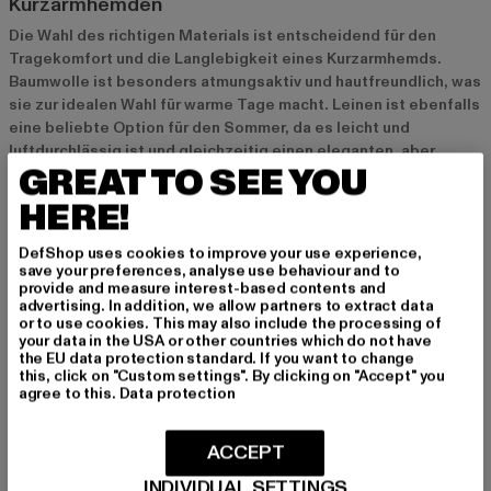
Kurzarmhemden
Die Wahl des richtigen Materials ist entscheidend für den
Tragekomfort und die Langlebigkeit eines Kurzarmhemds.
Baumwolle ist besonders atmungsaktiv und hautfreundlich, was
sie zur idealen Wahl für warme Tage macht. Leinen ist ebenfalls
eine beliebte Option für den Sommer, da es leicht und
luftdurchlässig ist und gleichzeitig einen eleganten, aber
GREAT TO SEE YOU
entspannten Look bietet. Mischgewebe aus Baumwolle und
Kunstfasern sind besonders pflegeleicht und strapazierfähig,
HERE!
während nachhaltige Materialien wie Bio-Baumwolle und
recycelte Stoffe immer beliebter werden. Achte darauf, dein
DefShop uses cookies to improve your use experience,
Kurzarmhemd entsprechend der Pflegehinweise zu waschen,
save your preferences, analyse use behaviour and to
provide and measure interest-based contents and
um die Farben und die Qualität zu erhalten.
advertising. In addition, we allow partners to extract data
or to use cookies. This may also include the processing of
your data in the USA or other countries which do not have
Styling-Tipps für Kurzarmhemden
the EU data protection standard. If you want to change
this, click on "Custom settings". By clicking on "Accept" you
Herren Kurzarmhemden lassen sich auf vielfältige Weise stylen
agree to this.
Data protection
und passen zu verschiedenen Outfits. Für einen entspannten
Freizeit-Look kannst du sie mit einer lockeren Chinohose oder
ACCEPT
Shorts und Sneakers kombinieren. Ein schickes Kurzarmhemd in
Kombination mit einer Anzughose oder einer schmal
INDIVIDUAL SETTINGS