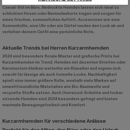
geschnittenen Jeans eignet sich perfekt für den Business-
Casual-Stil im Büro. Bedruckte Hemden lassen sich ideal zu
schlichten Hosen oder Bermudashorts tragen und sorgen für
einen frischen, sommerlichen Auftritt. Accessoires wie eine
Sonnenbrille, eine Uhr oder ein Gürtel runden den Look ab und
verleihen deinem Outfit eine persönliche Note.
Aktuelle Trends bei Herren Kurzarmhemden
2024 sind besonders florale Muster und grafische Prints bei
Kurzarmhemden im Trend. Hemden mit dezenten Streifen oder
Karomustern bleiben weiterhin ein Klassiker und eignen sich
sowohl für lässige als auch formelle Looks. Nachhaltigkeit
spielt eine immer größere Rolle, weshalb viele Marken auf
umweltfreundliche Materialien wie Bio-Baumwolle und
recycelte Stoffe setzen. Auch Oversized-Schnitte und locker
sitzende Hemden sind 2024 besonders gefragt und bieten
maximale Bewegungsfreiheit und Komfort.
Kurzarmhemden für verschiedene Anlässe