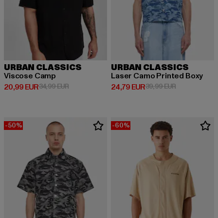
URBAN CLASSICS
URBAN CLASSICS
Viscose Camp
Laser Camo Printed Boxy
Derzeitiger Preis: 20,99 EUR
Aktionspreis: 34,99 EUR
Derzeitiger Preis: 24,79 EUR
Aktionspreis:
20,99 EUR
34,99 EUR
24,79 EUR
39,99 EUR
-50%
-60%