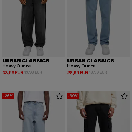
URBAN CLASSICS
URBAN CLASSICS
Heavy Ounce
Heavy Ounce
Derzeitiger Preis: 38,99 EUR
Aktionspreis: 49,99 EUR
Derzeitiger Preis: 28,99 EUR
Aktionspreis:
38,99 EUR
49,99 EUR
28,99 EUR
49,99 EUR
-26%
-60%