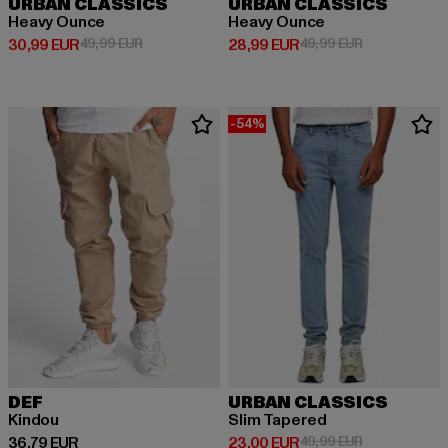
URBAN CLASSICS
URBAN CLASSICS
Heavy Ounce
Heavy Ounce
Derzeitiger Preis: 30,99 EUR
Aktionspreis: 49,99 EUR
Derzeitiger Preis: 28,99 EUR
Aktionspreis:
30,99 EUR
49,99 EUR
28,99 EUR
49,99 EUR
-54%
DEF
URBAN CLASSICS
Kindou
Slim Tapered
Derzeitiger Preis: 36,79 EUR
Derzeitiger Preis: 23,00 EUR
Aktionspreis:
36,79 EUR
23,00 EUR
49,99 EUR