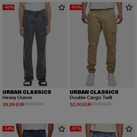
-40%
-60%
URBAN CLASSICS
URBAN CLASSICS
Heavy Ounce
Double Cargo Twill
Derzeitiger Preis: 29,99 EUR
Aktionspreis: 49,99 EUR
Derzeitiger Preis: 32,00 EUR
Aktionspreis:
29,99 EUR
49,99 EUR
32,00 EUR
79,99 EUR
-54%
-57%