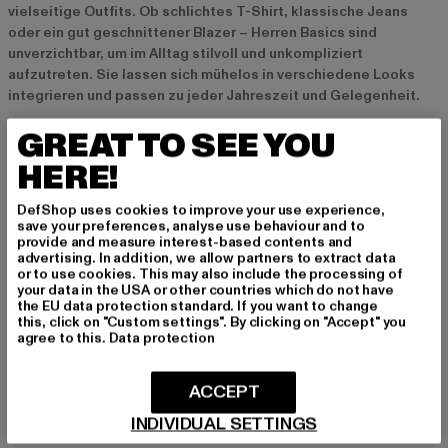
vielseitige Outfits. Ob schlichtes T-Shirt, klassische Jeans
oder ein gut geschnittener Blazer – Herren Basics sind
unverzichtbar, um im Alltag stilvoll und unkompliziert
aufzutreten. Sie lassen sich mühelos in verschiedene Looks
integrieren und passen zu jeder Jahreszeit und Gelegenheit.
GREAT TO SEE YOU
Warum Herren Basics unverzichtbar sind
HERE!
Herren Basics sind aus mehreren Gründen unverzichtbar. Sie
bieten eine einfache Möglichkeit, eine funktionale und
DefShop uses cookies to improve your use experience,
dennoch stilvolle Garderobe aufzubauen, die sich problemlos
save your preferences, analyse use behaviour and to
provide and measure interest-based contents and
kombinieren lässt. Ihre schlichte Optik macht sie vielseitig
advertising. In addition, we allow partners to extract data
einsetzbar und passend zu verschiedenen Stilen und
or to use cookies. This may also include the processing of
Altersgruppen. Egal ob jung oder alt, Basics sind bei allen
your data in the USA or other countries which do not have
beliebt und lassen sich problemlos in den persönlichen Stil
the EU data protection standard. If you want to change
this, click on "Custom settings". By clicking on "Accept" you
integrieren. Sie bieten die Möglichkeit, mit minimalem Aufwand
agree to this.
Data protection
maximale Wirkung zu erzielen und sind daher ein Muss in jeder
Herrengarderobe.
ACCEPT
INDIVIDUAL SETTINGS
Wichtige Herren Basics