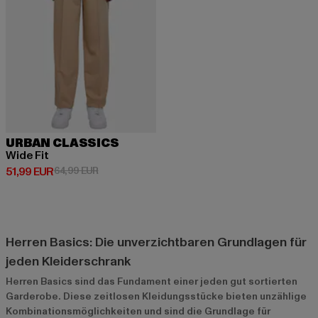
URBAN CLASSICS
Wide Fit
Derzeitiger Preis: 51,99 EUR
Aktionspreis: 64,99 EUR
51,99 EUR
64,99 EUR
Herren Basics: Die unverzichtbaren Grundlagen für
jeden Kleiderschrank
Herren Basics sind das Fundament einer jeden gut sortierten
Garderobe. Diese zeitlosen Kleidungsstücke bieten unzählige
Kombinationsmöglichkeiten und sind die Grundlage für