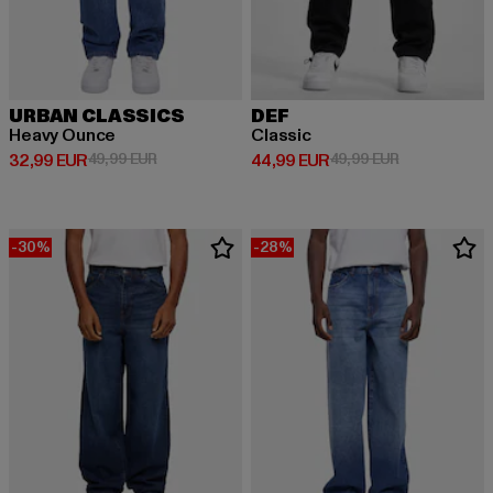
URBAN CLASSICS
DEF
Heavy Ounce
Classic
Derzeitiger Preis: 32,99 EUR
Aktionspreis: 49,99 EUR
Derzeitiger Preis: 44,99 EUR
Aktionspreis:
32,99 EUR
49,99 EUR
44,99 EUR
49,99 EUR
-30%
-28%