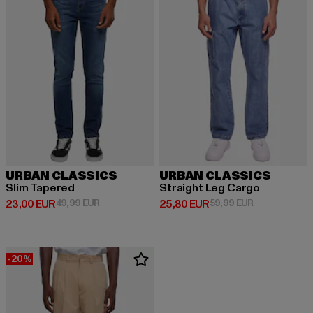
URBAN CLASSICS
URBAN CLASSICS
Slim Tapered
Straight Leg Cargo
Derzeitiger Preis: 23,00 EUR
Aktionspreis: 49,99 EUR
Derzeitiger Preis: 25,80 EUR
Aktionspreis:
23,00 EUR
49,99 EUR
25,80 EUR
59,99 EUR
-20%