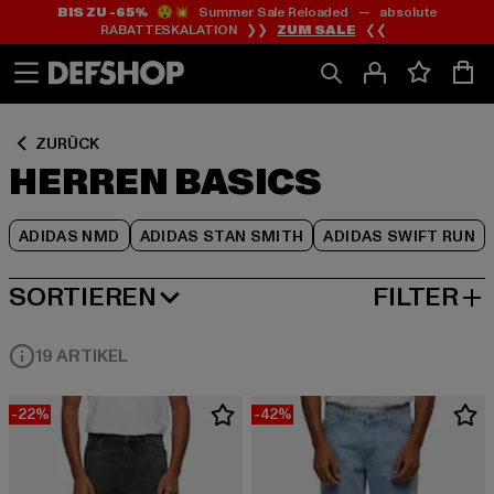
BIS ZU -65%
😲💥 Summer Sale Reloaded — absolute
Zum
Zum
Zum
RABATTESKALATION ❯❯
ZUM SALE
❮❮
Inhalt
Fußzeile
Produktraster
springen
springen
springen
ZURÜCK
HERREN BASICS
ADIDAS NMD
ADIDAS STAN SMITH
ADIDAS SWIFT RUN
SORTIEREN
FILTER
BELIEBTESTE
19 ARTIKEL
-22%
-42%