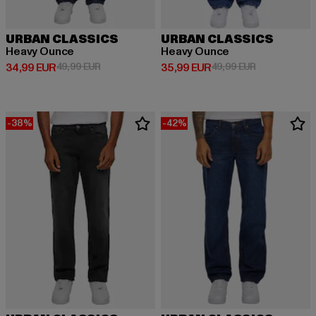
URBAN CLASSICS
URBAN CLASSICS
Heavy Ounce
Heavy Ounce
Derzeitiger Preis: 34,99 EUR
Aktionspreis: 49,99 EUR
Derzeitiger Preis: 35,99 EUR
Aktionspreis:
34,99 EUR
49,99 EUR
35,99 EUR
49,99 EUR
-38%
-42%