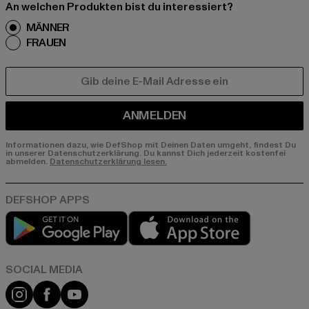
An welchen Produkten bist du interessiert?
MÄNNER
FRAUEN
E-MAIL
ANMELDEN
Informationen dazu, wie DefShop mit Deinen Daten umgeht, findest Du
in unserer Datenschutzerklärung. Du kannst Dich jederzeit kostenfei
abmelden.
Datenschutzerklärung lesen.
Play market
App store
Instagram
Facebook
YouTube