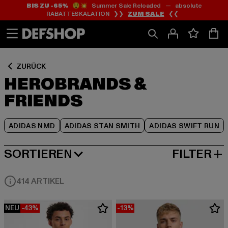
BIS ZU -65%
😲💥 Summer Sale Reloaded — absolute
Zum
Zum
Zum
RABATTESKALATION ❯❯
ZUM SALE
❮❮
Inhalt
Fußzeile
Produktraster
springen
springen
springen
ZURÜCK
HEROBRANDS &
FRIENDS
ADIDAS NMD
ADIDAS STAN SMITH
ADIDAS SWIFT RUN
SORTIEREN
FILTER
NEUESTE
414 ARTIKEL
NEU
-43%
-13%