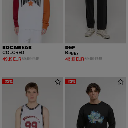
ROCAWEAR
DEF
COLORED
Baggy
Derzeitiger Preis: 49,19 EUR
Aktionspreis: 59,99 EUR
Derzeitiger Preis: 43,19 EUR
Aktionspreis: 
49,19 EUR
59,99 EUR
43,19 EUR
59,99 EUR
-23%
-23%