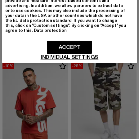
provide and measure interest-based contents and
advertising. In addition, we allow partners to extract data
or to use cookies. This may also include the processing of
your data in the USA or other countries which do not have
the EU data protection standard. If you want to change
this, click on "Custom settings". By clicking on "Accept" you
DANGEROUS DNGRS
DANGEROUS DNGRS
agree to this.
Data protection
Fast
Fast
Derzeitiger Preis: 17,99 EUR
Aktionspreis: 19,99 EUR
Derzeitiger Preis: 16,99 EUR
Aktionspreis: 
17,99 EUR
19,99 EUR
16,99 EUR
19,99 EUR
ACCEPT
INDIVIDUAL SETTINGS
-10%
-26%