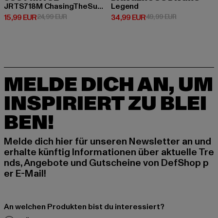
JRTS718M ChasingTheSun T-Shirt
Legend
Derzeitiger Preis: 15,99 EUR
Aktionspreis: 24,99 EUR
Derzeitiger Preis: 34,99 EUR
Aktionspreis:
15,99 EUR
24,99 EUR
34,99 EUR
49,99 EUR
MELDE DICH AN, UM
INSPIRIERT ZU BLEI
BEN!
Melde dich hier für unseren Newsletter an und
erhalte künftig Informationen über aktuelle Tre
nds, Angebote und Gutscheine von DefShop p
er E-Mail!
An welchen Produkten bist du interessiert?