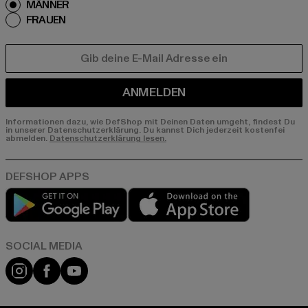
MÄNNER
FRAUEN
E-MAIL
ANMELDEN
Informationen dazu, wie DefShop mit Deinen Daten umgeht, findest Du
in unserer Datenschutzerklärung. Du kannst Dich jederzeit kostenfei
abmelden.
Datenschutzerklärung lesen.
Play market
App store
Instagram
Facebook
YouTube