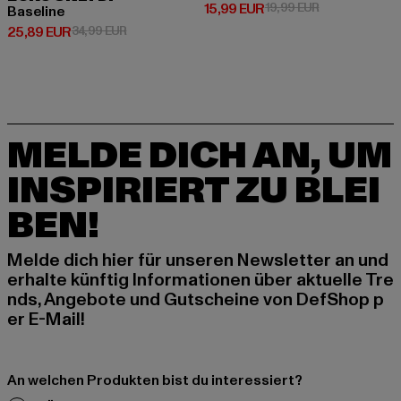
Derzeitiger Preis: 15,99 EUR
Aktionspreis: 
15,99 EUR
19,99 EUR
Baseline
Derzeitiger Preis: 25,89 EUR
Aktionspreis: 34,99 EUR
25,89 EUR
34,99 EUR
MELDE DICH AN, UM
INSPIRIERT ZU BLEI
BEN!
Melde dich hier für unseren Newsletter an und
erhalte künftig Informationen über aktuelle Tre
nds, Angebote und Gutscheine von DefShop p
er E-Mail!
An welchen Produkten bist du interessiert?