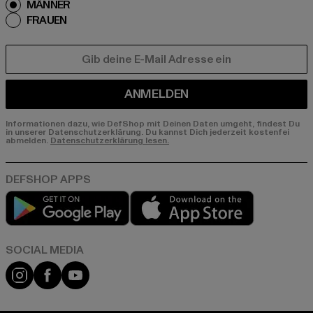
MÄNNER
FRAUEN
E-MAIL
ANMELDEN
Informationen dazu, wie DefShop mit Deinen Daten umgeht, findest Du
in unserer Datenschutzerklärung. Du kannst Dich jederzeit kostenfei
abmelden.
Datenschutzerklärung lesen.
Play market
App store
Instagram
Facebook
YouTube