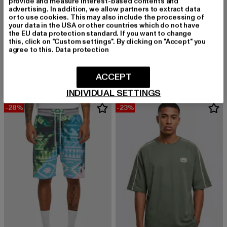
provide and measure interest-based contents and
advertising. In addition, we allow partners to extract data
or to use cookies. This may also include the processing of
your data in the USA or other countries which do not have
the EU data protection standard. If you want to change
this, click on "Custom settings". By clicking on "Accept" you
ECKO UNLTD.
ROCAWEAR
agree to this.
Data protection
Crossover
Pro
Derzeitiger Preis: 27,99 EUR
Aktionspreis: 34,99 EUR
Derzeitiger Preis: ab 26,09 EUR
Aktionsprei
27,99 EUR
34,99 EUR
ab
26,09 EUR
29,99 EUR
ACCEPT
INDIVIDUAL SETTINGS
-28%
-23%