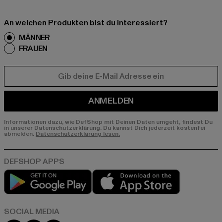
An welchen Produkten bist du interessiert?
MÄNNER
FRAUEN
E-MAIL
ANMELDEN
Informationen dazu, wie DefShop mit Deinen Daten umgeht, findest Du
in unserer Datenschutzerklärung. Du kannst Dich jederzeit kostenfei
abmelden.
Datenschutzerklärung lesen.
Play market
App store