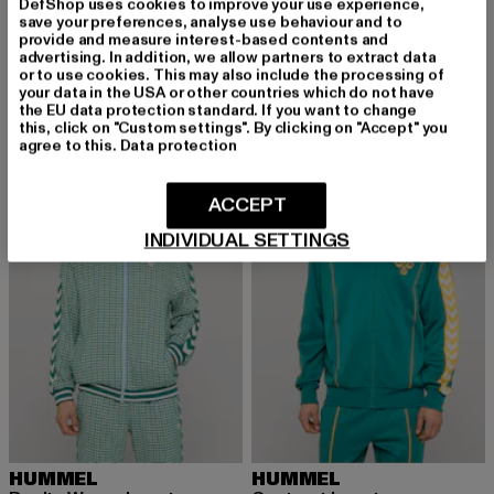
DefShop uses cookies to improve your use experience,
SERGIO TACCHINI
KARL KANI
save your preferences, analyse use behaviour and to
Sergio 024 Tracktop
Signature Shadow Stripe
provide and measure interest-based contents and
Derzeitiger Preis: 89,99 EUR
Aktionspreis: 99,99 EUR
Derzeitiger Preis: 68,79 EUR
Aktionspreis:
89,99 EUR
99,99 EUR
68,79 EUR
79,99 EUR
advertising. In addition, we allow partners to extract data
or to use cookies. This may also include the processing of
your data in the USA or other countries which do not have
the EU data protection standard. If you want to change
this, click on "Custom settings". By clicking on "Accept" you
-31%
-34%
agree to this.
Data protection
ACCEPT
INDIVIDUAL SETTINGS
HUMMEL
HUMMEL