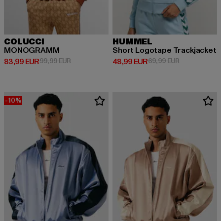
COLUCCI
HUMMEL
MONOGRAMM
Short Logotape Trackjacket
Derzeitiger Preis: 83,99 EUR
Aktionspreis: 99,99 EUR
Derzeitiger Preis: 48,99 EUR
Aktionspreis:
83,99 EUR
99,99 EUR
48,99 EUR
69,99 EUR
-10%