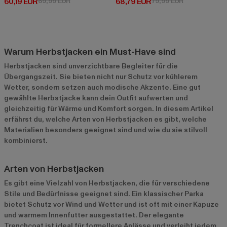
Derzeitiger Preis: 60,19 EUR
Aktionspreis: 69,99 EUR
Derzeitiger Preis: 68,79 EUR
Aktionspreis:
60,19 EUR
69,99 EUR
68,79 EUR
79,99 EUR
Warum Herbstjacken ein Must-Have sind
Herbstjacken sind unverzichtbare Begleiter für die
Übergangszeit. Sie bieten nicht nur Schutz vor kühlerem
Wetter, sondern setzen auch modische Akzente. Eine gut
gewählte Herbstjacke kann dein Outfit aufwerten und
gleichzeitig für Wärme und Komfort sorgen. In diesem Artikel
erfährst du, welche Arten von Herbstjacken es gibt, welche
Materialien besonders geeignet sind und wie du sie stilvoll
kombinierst.
Arten von Herbstjacken
Es gibt eine Vielzahl von Herbstjacken, die für verschiedene
Stile und Bedürfnisse geeignet sind. Ein klassischer Parka
bietet Schutz vor Wind und Wetter und ist oft mit einer Kapuze
und warmem Innenfutter ausgestattet. Der elegante
Trenchcoat ist ideal für formellere Anlässe und verleiht jedem