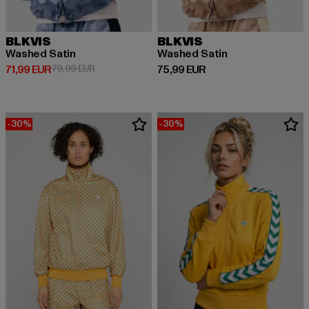
BLKVIS
BLKVIS
Washed Satin
Washed Satin
Derzeitiger Preis: 71,99 EUR
Aktionspreis: 79,99 EUR
Derzeitiger Preis: 75,99 EUR
71,99 EUR
79,99 EUR
75,99 EUR
-30%
-30%