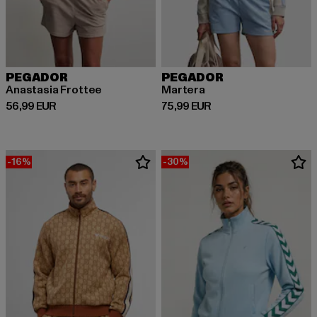
PEGADOR
PEGADOR
Anastasia Frottee
Martera
Derzeitiger Preis: 56,99 EUR
Derzeitiger Preis: 75,99 EUR
56,99 EUR
75,99 EUR
-16%
-30%