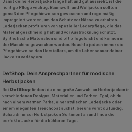
Damit deine Herbstjacke lange hält und gut aussieht, ist die
richtige Pflege wichtig. Baumwoll- und Wolljacken sollten
gemäß den Pflegehinweisen gewaschen und regelmäßig
imprägniert werden, um den Schutz vor Nässe zu erhalten.
Lederjacken profitieren von spezieller Lederpflege, die das
Material geschmeidig hält und vor Austrocknung schützt.
Synthetische Materialien sind oft pflegeleicht und können in
der Maschine gewaschen werden. Beachte jedoch immer die
Pflegehinweise des Herstellers, um die Lebensdauer deiner
Jacke zu verlängern.
DefShop: Dein Ansprechpartner für modische
Herbstjacken
Bei
DefShop
findest du eine große Auswahl an Herbstjacken in
verschiedenen Designs, Materialien und Farben. Egal, ob du
nach einem warmen Parka, einer stylischen Lederjacke oder
einem eleganten Trenchcoat suchst, bei uns wirst du fündig.
Schau dir unser
Herbstjacken Sortiment
an und finde die
perfekte Jacke für die kühleren Tage.