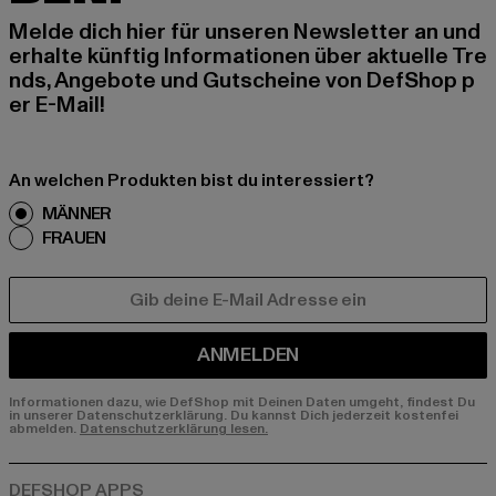
Melde dich hier für unseren Newsletter an und
erhalte künftig Informationen über aktuelle Tre
nds, Angebote und Gutscheine von DefShop p
er E-Mail!
An welchen Produkten bist du interessiert?
MÄNNER
FRAUEN
E-MAIL
ANMELDEN
Informationen dazu, wie DefShop mit Deinen Daten umgeht, findest Du
in unserer Datenschutzerklärung. Du kannst Dich jederzeit kostenfei
abmelden.
Datenschutzerklärung lesen.