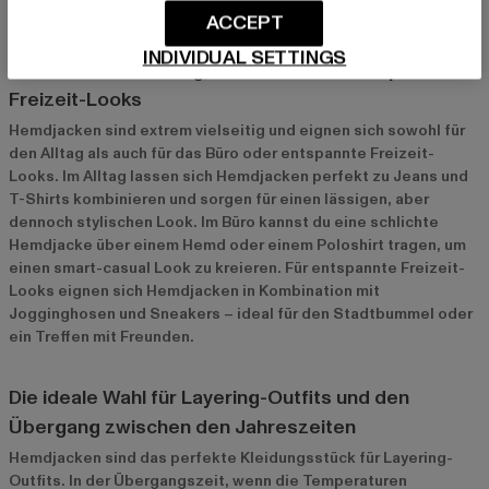
ACCEPT
Hemdjacken für verschiedene Anlässe
INDIVIDUAL SETTINGS
Perfekt für den Alltag, das Büro oder entspannte
Freizeit-Looks
Hemdjacken sind extrem vielseitig und eignen sich sowohl für
den Alltag als auch für das Büro oder entspannte Freizeit-
Looks. Im Alltag lassen sich Hemdjacken perfekt zu Jeans und
T-Shirts kombinieren und sorgen für einen lässigen, aber
dennoch stylischen Look. Im Büro kannst du eine schlichte
Hemdjacke über einem Hemd oder einem Poloshirt tragen, um
einen smart-casual Look zu kreieren. Für entspannte Freizeit-
Looks eignen sich Hemdjacken in Kombination mit
Jogginghosen und Sneakers – ideal für den Stadtbummel oder
ein Treffen mit Freunden.
Die ideale Wahl für Layering-Outfits und den
Übergang zwischen den Jahreszeiten
Hemdjacken sind das perfekte Kleidungsstück für Layering-
Outfits. In der Übergangszeit, wenn die Temperaturen