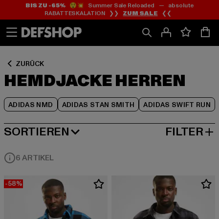
BIS ZU -65%
😲💥 Summer Sale Reloaded — absolute
Zum
Zum
Zum
RABATTESKALATION ❯❯
ZUM SALE
❮❮
Inhalt
Fußzeile
Produktraster
springen
springen
springen
ZURÜCK
HEMDJACKE HERREN
ADIDAS NMD
ADIDAS STAN SMITH
ADIDAS SWIFT RUN
SORTIEREN
FILTER
BELIEBTESTE
6 ARTIKEL
-58%