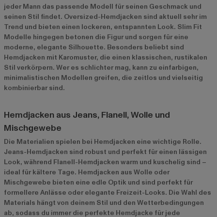
jeder Mann das passende Modell für seinen Geschmack und
seinen Stil findet. Oversized-Hemdjacken sind aktuell sehr im
Trend und bieten einen lockeren, entspannten Look. Slim Fit
Modelle hingegen betonen die Figur und sorgen für eine
moderne, elegante Silhouette. Besonders beliebt sind
Hemdjacken mit Karomuster, die einen klassischen, rustikalen
Stil verkörpern. Wer es schlichter mag, kann zu einfarbigen,
minimalistischen Modellen greifen, die zeitlos und vielseitig
kombinierbar sind.
Hemdjacken aus Jeans, Flanell, Wolle und
Mischgewebe
Die Materialien spielen bei Hemdjacken eine wichtige Rolle.
Jeans-Hemdjacken sind robust und perfekt für einen lässigen
Look, während Flanell-Hemdjacken warm und kuschelig sind –
ideal für kältere Tage. Hemdjacken aus Wolle oder
Mischgewebe bieten eine edle Optik und sind perfekt für
formellere Anlässe oder elegante Freizeit-Looks. Die Wahl des
Materials hängt von deinem Stil und den Wetterbedingungen
ab, sodass du immer die perfekte Hemdjacke für jede