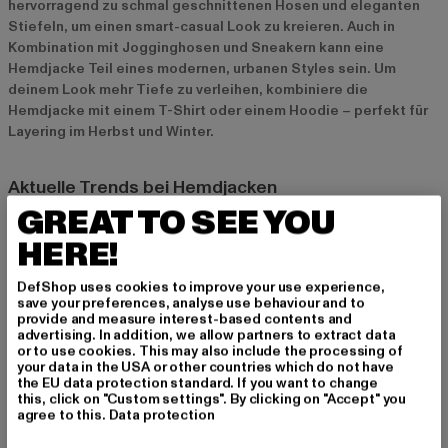
hervorragend zu schmal geschnittenen Hosen und eleganten
Stiefeln, um einen smart-casual Look zu kreieren. Auch in
Kombination mit Jogginghosen und Sneakern kann eine
Hemdjacke Teil eines modernen, urbanen Styles sein. Um
deinem Look mehr Tiefe zu verleihen, kombiniere die
Hemdjacke mit einem T-Shirt oder einem Hoodie – perfekt für
Layering im Herbst und Winter.
Aktuelle Trends bei Hemdjacken
GREAT TO SEE YOU
2024 sind vor allem oversized Hemdjacken und Modelle mit
auffälligen Karomustern besonders gefragt. Diese Modelle
HERE!
bringen einen klassischen, aber dennoch modernen Touch in
deinen Look. Auch schlichte Hemdjacken in neutralen Tönen
DefShop uses cookies to improve your use experience,
wie Beige, Grau oder Olivgrün liegen voll im Trend.
save your preferences, analyse use behaviour and to
provide and measure interest-based contents and
Nachhaltigkeit spielt weiterhin eine wichtige Rolle – viele
advertising. In addition, we allow partners to extract data
Marken setzen auf umweltfreundliche Materialien wie
or to use cookies. This may also include the processing of
recycelte Baumwolle oder Mischgewebe, um modische und
your data in the USA or other countries which do not have
the EU data protection standard. If you want to change
umweltbewusste Optionen zu bieten. Hemdjacken mit
this, click on "Custom settings". By clicking on "Accept" you
Taschen, Ziernähten oder Knopfdetails runden den lässigen
agree to this.
Data protection
Look perfekt ab.