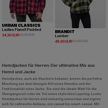
URBAN CLASSICS
Ladies Flanell Padded
BRANDIT
Derzeitiger Preis: 34,30 EUR
Aktionspreis: 69,99 EUR
34,30 EUR
69,99 EUR
Lumber
Derzeitiger Preis: 48,99 EUR
Aktionspreis:
48,99 EUR
69,99 EUR
Hemdjacken für Herren: Der ultimative Mix aus
Hemd und Jacke
Hemdjacken, auch als Shackets bekannt, bieten die perfekte
Mischung aus dem lässigen Stil eines Hemdes und der
Funktionalität einer Jacke. Sie sind die ideale Wahl für die
Übergangszeit oder als Teil eines stylischen Layering-Looks.
Hemdjacken für Herren sind vielseitig einsetzbar und eignen
sich für zahlreiche Anlässe, von casual bis smart-casual. Mit