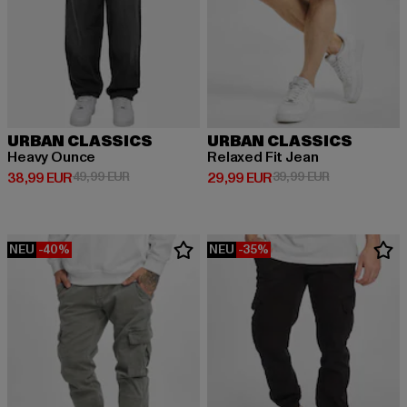
URBAN CLASSICS
URBAN CLASSICS
Heavy Ounce
Relaxed Fit Jean
Derzeitiger Preis: 38,99 EUR
Aktionspreis: 49,99 EUR
Derzeitiger Preis: 29,99 EUR
Aktionspreis:
38,99 EUR
49,99 EUR
29,99 EUR
39,99 EUR
NEU
-40%
NEU
-35%