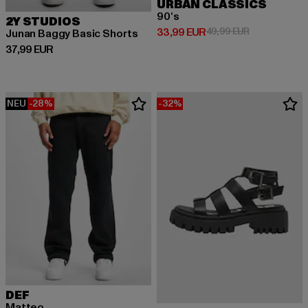
URBAN CLASSICS
90‘s
2Y STUDIOS
Derzeitiger Preis: 33,99 EUR
Aktionspreis:
33,99 EUR
49,99 EUR
Junan Baggy Basic Shorts
Derzeitiger Preis: 37,99 EUR
37,99 EUR
NEU
-28%
-32%
DEF
Matteo