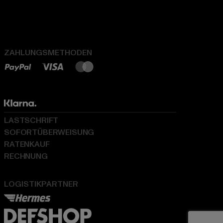
ZAHLUNGSMETHODEN
LASTSCHRIFT
SOFORTÜBERWEISUNG
RATENKAUF
RECHNUNG
LOGISTIKPARTNER