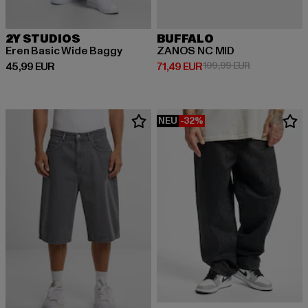
2Y STUDIOS
BUFFALO
Eren Basic Wide Baggy
ZANOS NC MID
Derzeitiger Preis: 45,99 EUR
Derzeitiger Preis: 71,49 EUR
Aktionspreis:
45,99 EUR
71,49 EUR
109,99 EUR
NEU
-32%