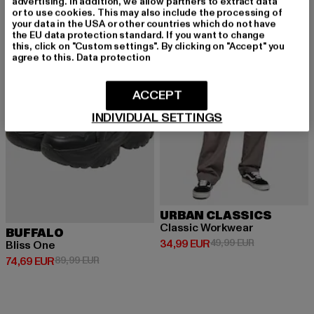
advertising. In addition, we allow partners to extract data
or to use cookies. This may also include the processing of
-17%
-30%
your data in the USA or other countries which do not have
the EU data protection standard. If you want to change
this, click on "Custom settings". By clicking on "Accept" you
agree to this.
Data protection
ACCEPT
INDIVIDUAL SETTINGS
URBAN CLASSICS
Classic Workwear
BUFFALO
Derzeitiger Preis: 34,99 EUR
Aktionspreis:
34,99 EUR
49,99 EUR
Bliss One
Derzeitiger Preis: 74,69 EUR
Aktionspreis: 89,99 EUR
74,69 EUR
89,99 EUR