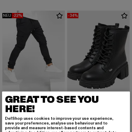
NEU
-22%
-34%
GREAT TO SEE YOU
DEF
Litra
BUFFALO
HERE!
Derzeitiger Preis: 38,99 EUR
Aktionspreis: 49,99 EUR
38,99 EUR
49,99 EUR
ZORA LACE UP MID - VEGAN NAPPA
Derzeitiger Preis: 72,59 EUR
Aktionspreis
72,59 EUR
109,99 EUR
DefShop uses cookies to improve your use experience,
save your preferences, analyse use behaviour and to
provide and measure interest-based contents and