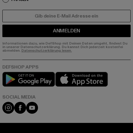
E-MAIL
ANMELDEN
Informationen dazu, wie DefShop mit Deinen Daten umgeht, findest Du
in unserer Datenschutzerklärung. Du kannst Dich jederzeit kostenfei
abmelden.
Datenschutzerklärung lesen.
Play market
App store
Instagram
Facebook
YouTube