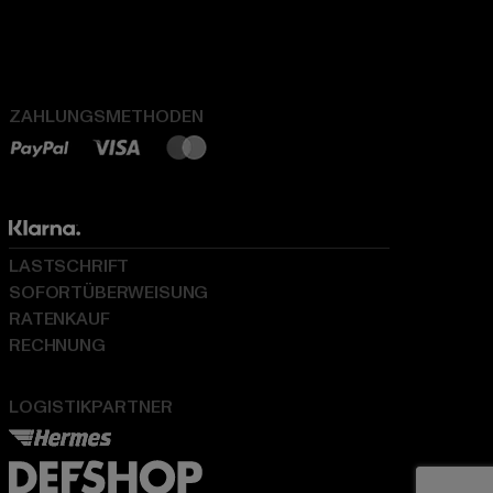
ZAHLUNGSMETHODEN
LASTSCHRIFT
SOFORTÜBERWEISUNG
RATENKAUF
RECHNUNG
LOGISTIKPARTNER