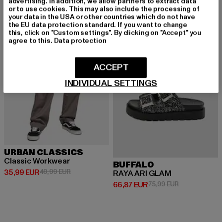
advertising. In addition, we allow partners to extract data
or to use cookies. This may also include the processing of
-28%
-12%
your data in the USA or other countries which do not have
the EU data protection standard. If you want to change
this, click on "Custom settings". By clicking on "Accept" you
agree to this.
Data protection
ACCEPT
INDIVIDUAL SETTINGS
URBAN CLASSICS
Classic Workwear
BUFFALO
Derzeitiger Preis: 35,99 EUR
Aktionspreis: 49,99 EUR
35,99 EUR
49,99 EUR
RAYA ARI GLAM
Derzeitiger Preis: 66,87 EUR
Aktionspreis:
66,87 EUR
75,99 EUR