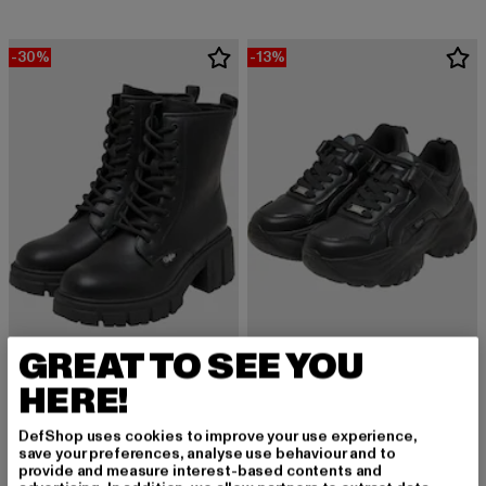
-30%
-13%
GREAT TO SEE YOU
BUFFALO
BUFFALO
HERE!
ZORA LACE UP MID - VEGAN NAPPA
Bliss One
Derzeitiger Preis: 76,99 EUR
Aktionspreis: 109,99 EUR
Derzeitiger Preis: 78,29 EUR
Aktionspreis:
76,99 EUR
109,99 EUR
78,29 EUR
89,99 EUR
DefShop uses cookies to improve your use experience,
save your preferences, analyse use behaviour and to
provide and measure interest-based contents and