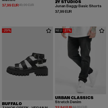
2Y STUDIOS
Derzeitiger Preis: 37,99 EUR
Aktionspreis: 49,99 EUR
37,99 EUR
49,99 EUR
Junan Baggy Basic Shorts
Derzeitiger Preis: 37,99 EUR
37,99 EUR
-29%
NEU
-27%
URBAN CLASSICS
Stretch Denim
BUFFALO
Derzeitiger Preis: 32,84 EUR
Aktionspreis:
32,84 EUR
44,99 EUR