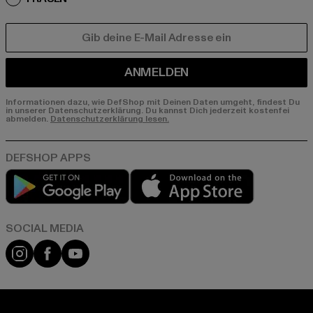
E-MAIL
ANMELDEN
Informationen dazu, wie DefShop mit Deinen Daten umgeht, findest Du
in unserer Datenschutzerklärung. Du kannst Dich jederzeit kostenfei
abmelden.
Datenschutzerklärung lesen.
Play market
App store
Instagram
Facebook
YouTube