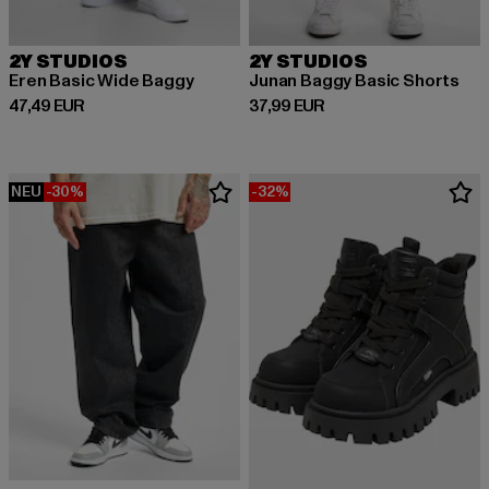
2Y STUDIOS
2Y STUDIOS
Eren Basic Wide Baggy
Junan Baggy Basic Shorts
Derzeitiger Preis: 47,49 EUR
Derzeitiger Preis: 37,99 EUR
47,49 EUR
37,99 EUR
NEU
-30%
-32%