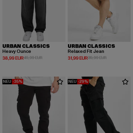
URBAN CLASSICS
URBAN CLASSICS
Heavy Ounce
Relaxed Fit Jean
Derzeitiger Preis: 38,99 EUR
Aktionspreis: 49,99 EUR
Derzeitiger Preis: 31,99 EUR
Aktionspreis: 
38,99 EUR
49,99 EUR
31,99 EUR
39,99 EUR
NEU
-35%
NEU
-29%