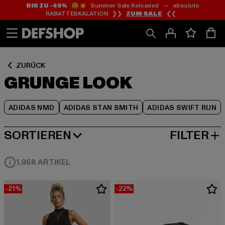
BIS ZU -65%
😲💥 Summer Sale Reloaded — absolute
Zum
Zum
Zum
RABATTESKALATION ❯❯
ZUM SALE
❮❮
Inhalt
Fußzeile
Produktraster
springen
springen
springen
ZURÜCK
GRUNGE LOOK
ADIDAS NMD
ADIDAS STAN SMITH
ADIDAS SWIFT RUN
SORTIEREN
FILTER
BELIEBTESTE
1,968 ARTIKEL
-21%
-22%