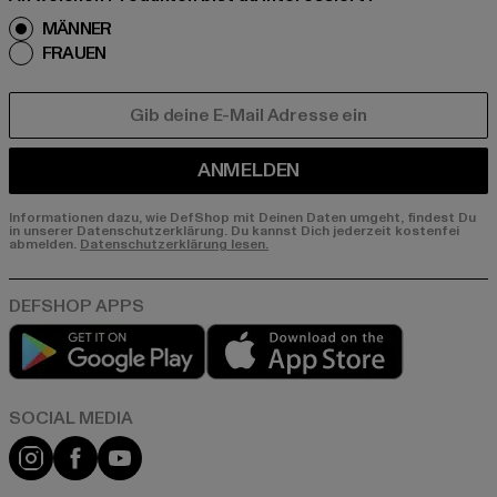
MÄNNER
FRAUEN
E-MAIL
ANMELDEN
Informationen dazu, wie DefShop mit Deinen Daten umgeht, findest Du
in unserer Datenschutzerklärung. Du kannst Dich jederzeit kostenfei
abmelden.
Datenschutzerklärung lesen.
Play market
App store
Instagram
Facebook
YouTube