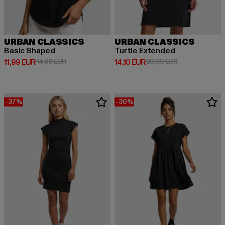
URBAN CLASSICS
URBAN CLASSICS
Basic Shaped
Turtle Extended
Derzeitiger Preis: 11,99 EUR
Aktionspreis: 14,99 EUR
Derzeitiger Preis: 14,10 EUR
Aktionspreis: 
11,99 EUR
14,99 EUR
14,10 EUR
29,99 EUR
-37%
-30%