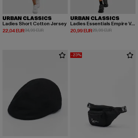
URBAN CLASSICS
URBAN CLASSICS
Ladies Short Cotton Jersey
Ladies Essentials Empire Valance
Derzeitiger Preis: 22,04 EUR
Aktionspreis: 34,99 EUR
Derzeitiger Preis: 20,99 EUR
Aktionspreis:
22,04 EUR
34,99 EUR
20,99 EUR
29,99 EUR
-23%