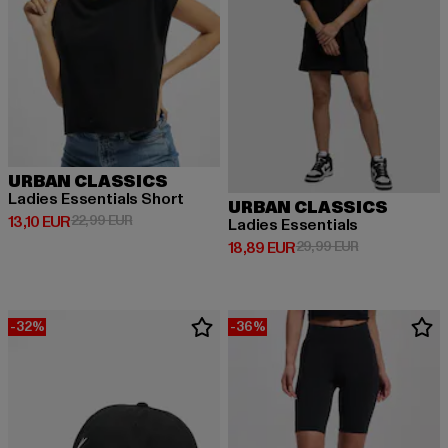
URBAN CLASSICS
Ladies Essentials Short
URBAN CLASSICS
Derzeitiger Preis: 13,10 EUR
Aktionspreis: 22,99 EUR
13,10 EUR
22,99 EUR
Ladies Essentials
Derzeitiger Preis: 18,89 EUR
Aktionspreis: 
18,89 EUR
29,99 EUR
-32%
-36%