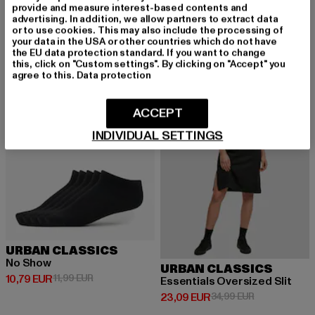
provide and measure interest-based contents and
advertising. In addition, we allow partners to extract data
or to use cookies. This may also include the processing of
your data in the USA or other countries which do not have
the EU data protection standard. If you want to change
-10%
-34%
this, click on "Custom settings". By clicking on "Accept" you
agree to this.
Data protection
ACCEPT
INDIVIDUAL SETTINGS
URBAN CLASSICS
No Show
URBAN CLASSICS
Derzeitiger Preis: 10,79 EUR
Aktionspreis: 11,99 EUR
10,79 EUR
11,99 EUR
Essentials Oversized Slit
Derzeitiger Preis: 23,09 EUR
Aktionspreis:
23,09 EUR
34,99 EUR